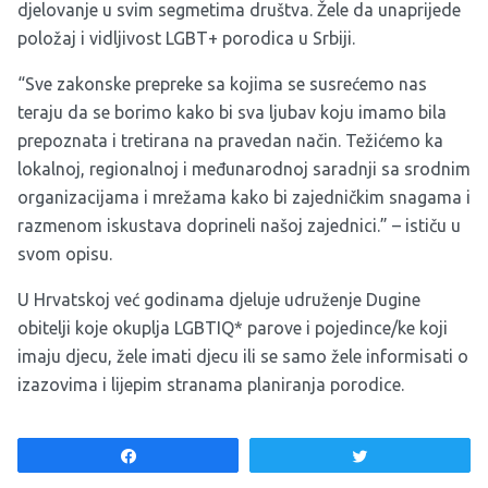
djelovanje u svim segmetima društva. Žele da unaprijede
položaj i vidljivost LGBT+ porodica u Srbiji.
“Sve zakonske prepreke sa kojima se susrećemo nas
teraju da se borimo kako bi sva ljubav koju imamo bila
prepoznata i tretirana na pravedan način. Težićemo ka
lokalnoj, regionalnoj i međunarodnoj saradnji sa srodnim
organizacijama i mrežama kako bi zajedničkim snagama i
razmenom iskustava doprineli našoj zajednici.” – ističu u
svom opisu.
U Hrvatskoj već godinama djeluje udruženje
Dugine
obitelji
koje okuplja LGBTIQ* parove i pojedince/ke koji
imaju djecu, žele imati djecu ili se samo žele informisati o
izazovima i lijepim stranama planiranja porodice.
Share
Tweet