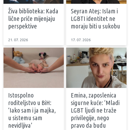
Živa biblioteka: Kada
Seyran Ateş: Islam i
lične priče mijenjaju
LGBTI identitet ne
perspektive
moraju biti u sukobu
21. 07. 2026
17. 07. 2026
Istospolno
Emina, zaposlenica
roditeljstvo u BiH:
sigurne kuće: ‘Mladi
‘Iako sam i ja majka,
LGBT ljudi ne traže
u sistemu sam
privilegije, nego
nevidljiva’
pravo da budu