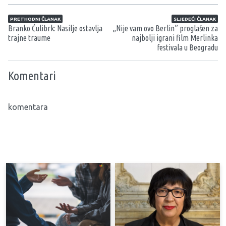
Navigacija članaka
PRETHODNI ČLANAK
SLJEDEĆI ČLANAK
Branko Ćulibrk: Nasilje ostavlja
„Nije vam ovo Berlin” proglašen za
trajne traume
najbolji igrani film Merlinka
festivala u Beogradu
Komentari
komentara