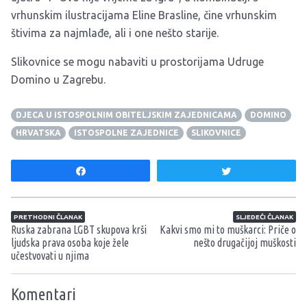
vrhunskim ilustracijama Eline Brasline, čine vrhunskim
štivima za najmlađe, ali i one nešto starije.
Slikovnice se mogu nabaviti u prostorijama Udruge
Domino u Zagrebu.
DJECA U ISTOSPOLNIM OBITELJSKIM ZAJEDNICAMA
DOMINO
HRVATSKA
ISTOSPOLNE ZAJEDNICE
SLIKOVNICE
Share
Tweet
Navigacija članaka
PRETHODNI ČLANAK
SLJEDEĆI ČLANAK
Ruska zabrana LGBT skupova krši
Kakvi smo mi to muškarci: Priče o
ljudska prava osoba koje žele
nešto drugačijoj muškosti
učestvovati u njima
Komentari