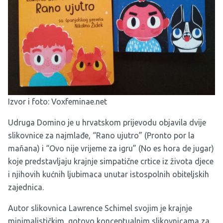
Izvor i foto:
Voxfeminae.net
Udruga Domino je u hrvatskom prijevodu objavila dvije
slikovnice za najmlađe, “Rano ujutro” (Pronto por la
mañana) i “Ovo nije vrijeme za igru” (No es hora de jugar)
koje predstavljaju krajnje simpatične crtice iz života djece
i njihovih kućnih ljubimaca unutar istospolnih obiteljskih
zajednica.
Autor slikovnica Lawrence Schimel svojim je krajnje
minimalističkim, gotovo konceptualnim slikovnicama za