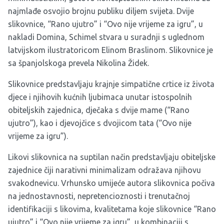
najmlađe osvojio brojnu publiku diljem svijeta. Dvije
slikovnice, “Rano ujutro” i “Ovo nije vrijeme za igru”, u
nakladi Domina, Schimel stvara u suradnji s uglednom
latvijskom ilustratoricom Elinom Braslinom. Slikovnice je
sa španjolskoga prevela Nikolina Židek.
Slikovnice predstavljaju krajnje simpatične crtice iz života
djece i njihovih kućnih ljubimaca unutar istospolnih
obiteljskih zajednica, dječaka s dvije mame (“Rano
ujutro”), kao i djevojčice s dvojicom tata (“Ovo nije
vrijeme za igru”).
Likovi slikovnica na suptilan način predstavljaju obiteljske
zajednice čiji narativni minimalizam odražava njihovu
svakodnevicu. Vrhunsko umijeće autora slikovnica počiva
na jednostavnosti, nepretencioznosti i trenutačnoj
identifikaciji s likovima, kvalitetama koje slikovnice “Rano
ujutro” i “Ovo nije vrijeme za igru”, u kombinaciji s