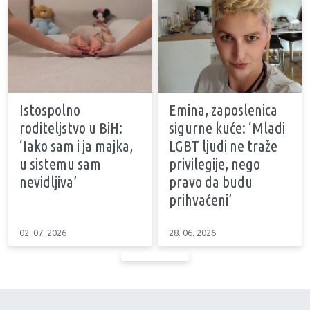
Istospolno
Emina, zaposlenica
roditeljstvo u BiH:
sigurne kuće: ‘Mladi
‘Iako sam i ja majka,
LGBT ljudi ne traže
u sistemu sam
privilegije, nego
nevidljiva’
pravo da budu
prihvaćeni’
02. 07. 2026
28. 06. 2026