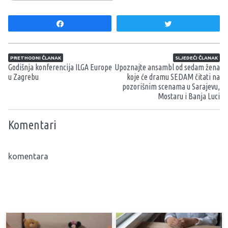
Share
Tweet
Navigacija članaka
PRETHODNI ČLANAK
SLJEDEĆI ČLANAK
Godišnja konferencija ILGA Europe
Upoznajte ansambl od sedam žena
u Zagrebu
koje će dramu SEDAM čitati na
pozorišnim scenama u Sarajevu,
Mostaru i Banja Luci
Komentari
komentara