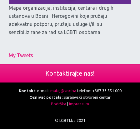
Mapa organizacija, institucija, centara i drugih
ustanova u Bosni i Hercegovini koje pružaju
adekvatnu potporu, pružaju usluge i/ili su
senzibilizirane za rad sa LGBTI osobama
My Tweets
Kontaktirajte nas!
Kontakt:
e-mail:
matej@soc.ba
telefon: +387 33 551 000
Osnivač portala:
Sarajevski otvoreni centar
Podrška
|
Impressum
© LGBTI.ba 2021