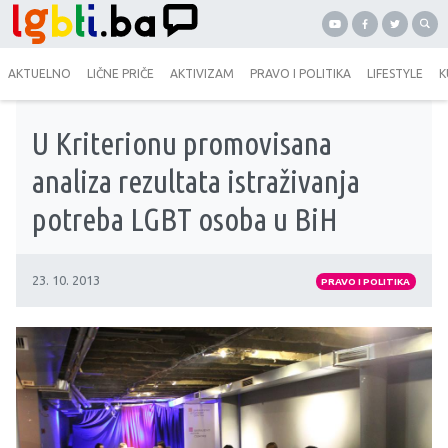
AKTUELNO
LIČNE PRIČE
AKTIVIZAM
PRAVO I POLITIKA
LIFESTYLE
K
U Kriterionu promovisana
analiza rezultata istraživanja
potreba LGBT osoba u BiH
23. 10. 2013
PRAVO I POLITIKA