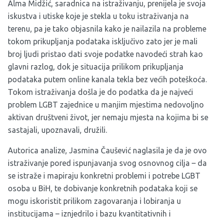
Alma Midžić, saradnica na istraživanju, prenijela je svoja
iskustva i utiske koje je stekla u toku istraživanja na
terenu, pa je tako objasnila kako je nailazila na probleme
tokom prikupljanja podataka isključivo zato jer je mali
broj ljudi pristao dati svoje podatke navodeći strah kao
glavni razlog, dok je situacija prilikom prikupljanja
podataka putem online kanala tekla bez većih poteškoća.
Tokom istraživanja došla je do podatka da je najveći
problem LGBT zajednice u manjim mjestima nedovoljno
aktivan društveni život, jer nemaju mjesta na kojima bi se
sastajali, upoznavali, družili.
Autorica analize, Jasmina Čaušević naglasila je da je ovo
istraživanje pored ispunjavanja svog osnovnog cilja – da
se istraže i mapiraju konkretni problemi i potrebe LGBT
osoba u BiH, te dobivanje konkretnih podataka koji se
mogu iskoristit prilikom zagovaranja i lobiranja u
institucijama – iznjedrilo i bazu kvantitativnih i