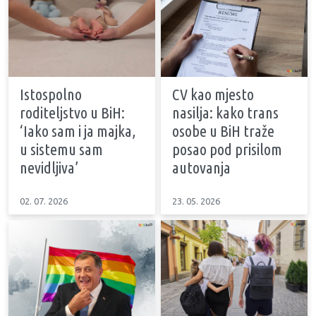
Istospolno
CV kao mjesto
roditeljstvo u BiH:
nasilja: kako trans
‘Iako sam i ja majka,
osobe u BiH traže
u sistemu sam
posao pod prisilom
nevidljiva’
autovanja
02. 07. 2026
23. 05. 2026