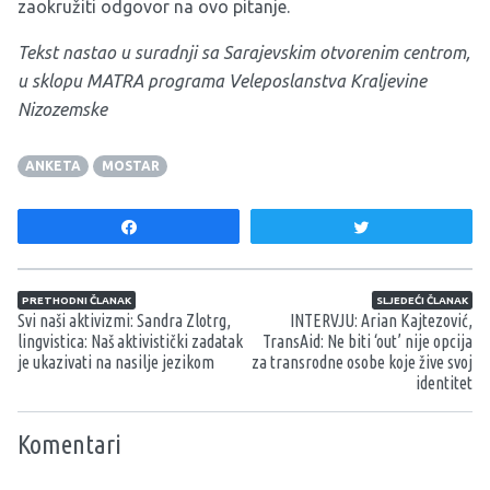
zaokružiti odgovor na ovo pitanje.
Tekst nastao u suradnji sa Sarajevskim otvorenim centrom,
u sklopu MATRA programa Veleposlanstva Kraljevine
Nizozemske
ANKETA
MOSTAR
Share
Tweet
Navigacija članaka
PRETHODNI ČLANAK
SLJEDEĆI ČLANAK
Svi naši aktivizmi: Sandra Zlotrg,
INTERVJU: Arian Kajtezović,
lingvistica: Naš aktivistički zadatak
TransAid: Ne biti ‘out’ nije opcija
je ukazivati na nasilje jezikom
za transrodne osobe koje žive svoj
identitet
Komentari