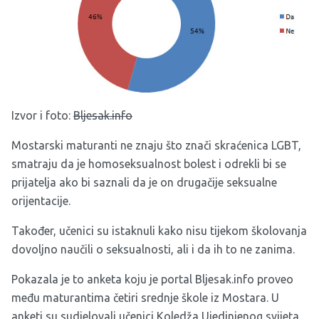
Izvor i foto:
Bljesak.info
Mostarski maturanti ne znaju što znači skraćenica LGBT,
smatraju da je homoseksualnost bolest i odrekli bi se
prijatelja ako bi saznali da je on drugačije seksualne
orijentacije.
Također, učenici su istaknuli kako nisu tijekom školovanja
dovoljno naučili o seksualnosti, ali i da ih to ne zanima.
Pokazala je to anketa koju je portal Bljesak.info proveo
među maturantima četiri srednje škole iz Mostara. U
anketi su sudjelovali učenici Koledža Ujedinjenog svijeta,