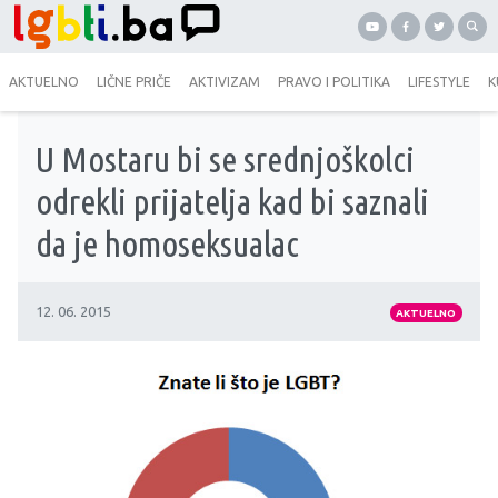
AKTUELNO
LIČNE PRIČE
AKTIVIZAM
PRAVO I POLITIKA
LIFESTYLE
K
U Mostaru bi se srednjoškolci
odrekli prijatelja kad bi saznali
da je homoseksualac
12. 06. 2015
AKTUELNO