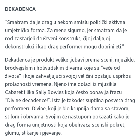
DEKADENCA
“Smatram da je drag u nekom smislu politički aktivna
umjetnička forma. Za mene sigurno, jer smatram da je
rod zastarjeli društveni konstrukt, čijoj daljnjoj
dekonstrukciji kao drag performer mogu doprinijeti.”
Dekadenca je produkt velike ljubavi prema sceni, mjuziklu,
brodvejskim i holivudskim divama koje su “veće od
života” i koje zahvaljujući svojoj veličini opstaju usprkos
prolaznosti vremena. Njeno ime dolazi iz
mjuzikla
Cabaret
i lika Sally Bowles koja često ponavlja frazu
“Divine decadence!”. Ista je također suptilna posveta drag
performeru Divine, koji je bio krupnija dama sa stavom,
stilom i obrvama. Svojim će nastupom pokazati kako je
drag forma umjetnosti koja obuhvaća scenski pokret,
glumu, slikanje i pjevanje.