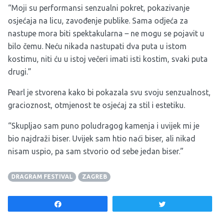
“Moji su performansi senzualni pokret, pokazivanje
osjećaja na licu, zavođenje publike. Sama odjeća za
nastupe mora biti spektakularna – ne mogu se pojavit u
bilo čemu. Neću nikada nastupati dva puta u istom
kostimu, niti ću u istoj večeri imati isti kostim, svaki puta
drugi.”
Pearl je stvorena kako bi pokazala svu svoju senzualnost,
gracioznost, otmjenost te osjećaj za stil i estetiku.
“Skupljao sam puno poludragog kamenja i uvijek mi je
bio najdraži biser. Uvijek sam htio naći biser, ali nikad
nisam uspio, pa sam stvorio od sebe jedan biser.”
DRAGRAM FESTIVAL
ZAGREB
Share
Tweet