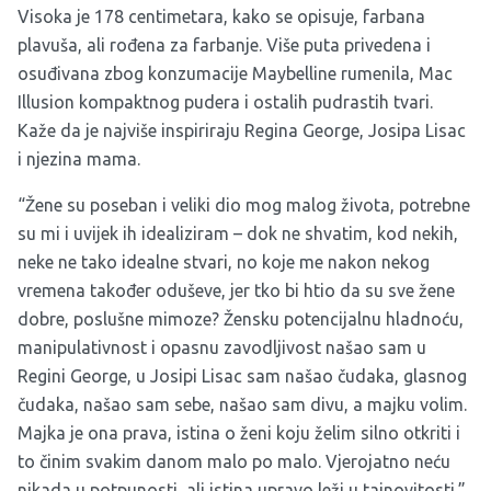
Visoka je 178 centimetara, kako se opisuje, farbana
plavuša, ali rođena za farbanje. Više puta privedena i
osuđivana zbog konzumacije Maybelline rumenila, Mac
Illusion kompaktnog pudera i ostalih pudrastih tvari.
Kaže da je najviše inspiriraju Regina George, Josipa Lisac
i njezina mama.
“Žene su poseban i veliki dio mog malog života, potrebne
su mi i uvijek ih idealiziram – dok ne shvatim, kod nekih,
neke ne tako idealne stvari, no koje me nakon nekog
vremena također oduševe, jer tko bi htio da su sve žene
dobre, poslušne mimoze? Žensku potencijalnu hladnoću,
manipulativnost i opasnu zavodljivost našao sam u
Regini George, u Josipi Lisac sam našao čudaka, glasnog
čudaka, našao sam sebe, našao sam divu, a majku volim.
Majka je ona prava, istina o ženi koju želim silno otkriti i
to činim svakim danom malo po malo. Vjerojatno neću
nikada u potpunosti, ali istina upravo leži u tajnovitosti.”