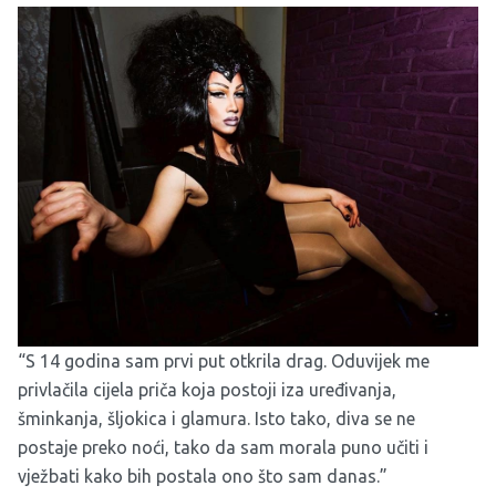
“S 14 godina sam prvi put otkrila drag. Oduvijek me
privlačila cijela priča koja postoji iza uređivanja,
šminkanja, šljokica i glamura. Isto tako, diva se ne
postaje preko noći, tako da sam morala puno učiti i
vježbati kako bih postala ono što sam danas.”