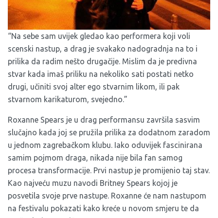
“Na sebe sam uvijek gledao kao performera koji voli
scenski nastup, a drag je svakako nadogradnja na to i
prilika da radim nešto drugačije. Mislim da je predivna
stvar kada imaš priliku na nekoliko sati postati netko
drugi, učiniti svoj alter ego stvarnim likom, ili pak
stvarnom karikaturom, svejedno.”
Roxanne Spears je u drag performansu završila sasvim
slučajno kada joj se pružila prilika za dodatnom zaradom
u jednom zagrebačkom klubu. Iako oduvijek fascinirana
samim pojmom draga, nikada nije bila fan samog
procesa transformacije. Prvi nastup je promijenio taj stav.
Kao najveću muzu navodi Britney Spears kojoj je
posvetila svoje prve nastupe. Roxanne će nam nastupom
na festivalu pokazati kako kreće u novom smjeru te da