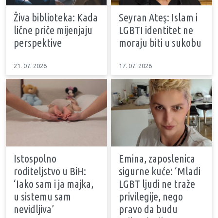
Živa biblioteka: Kada
Seyran Ateş: Islam i
lične priče mijenjaju
LGBTI identitet ne
perspektive
moraju biti u sukobu
21. 07. 2026
17. 07. 2026
Istospolno
Emina, zaposlenica
roditeljstvo u BiH:
sigurne kuće: ‘Mladi
‘Iako sam i ja majka,
LGBT ljudi ne traže
u sistemu sam
privilegije, nego
nevidljiva’
pravo da budu