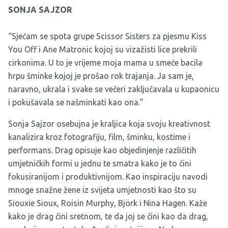
SONJA SAJZOR
“Sjećam se spota grupe
Scissor Sisters za pjesmu Kiss
You Off
i Ane Matronic kojoj su vizažisti lice prekrili
cirkonima. U to je vrijeme moja mama u smeće bacila
hrpu šminke kojoj je prošao rok trajanja. Ja sam je,
naravno, ukrala i svake se večeri zaključavala u kupaonicu
i pokušavala se našminkati kao ona.”
Sonja Sajzor osebujna je kraljica koja svoju kreativnost
kanalizira kroz fotografiju, film, šminku, kostime i
performans. Drag opisuje kao objedinjenje različitih
umjetničkih formi u jednu te smatra kako je to čini
fokusiranijom i produktivnijom. Kao inspiraciju navodi
mnoge snažne žene iz svijeta umjetnosti kao što su
Siouxie Sioux, Roisin Murphy, Björk i Nina Hagen. Kaže
kako je drag čini sretnom, te da joj se čini kao da drag,