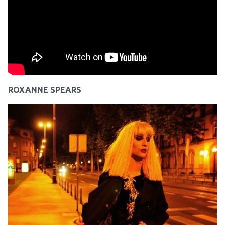
poput Leigha Boweryja i Cockettes. Alaskino ime
derivirano je od Alaskan Thunderfuck, sorte marihuane.
Kao svoje uzore Alaska navodi
Divine
, Britney Spears i
Marilyn Monroe. Ova drag performerica i pjevačica publici
je možda najpoznatija kao natjecateljica i finalistica pete
sezone reality showa
RuPaul’s Drag Race
.
ROXANNE SPEARS