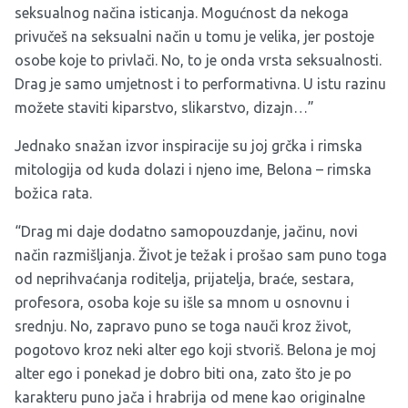
seksualnog načina isticanja. Mogućnost da nekoga
privučeš na seksualni način u tomu je velika, jer postoje
osobe koje to privlači. No, to je onda vrsta seksualnosti.
Drag je samo umjetnost i to performativna. U istu razinu
možete staviti kiparstvo, slikarstvo, dizajn…”
Jednako snažan izvor inspiracije su joj grčka i rimska
mitologija od kuda dolazi i njeno ime, Belona – rimska
božica rata.
“Drag mi daje dodatno samopouzdanje, jačinu, novi
način razmišljanja. Život je težak i prošao sam puno toga
od neprihvaćanja roditelja, prijatelja, braće, sestara,
profesora, osoba koje su išle sa mnom u osnovnu i
srednju. No, zapravo puno se toga nauči kroz život,
pogotovo kroz neki alter ego koji stvoriš. Belona je moj
alter ego i ponekad je dobro biti ona, zato što je po
karakteru puno jača i hrabrija od mene kao originalne