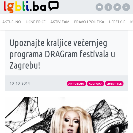
AKTUELNO
LIČNE PRIČE
AKTIVIZAM
PRAVO I POLITIKA
LIFESTYLE
K
Upoznajte kraljice večernjeg
programa DRAGram festivala u
Zagrebu!
10. 10. 2014
AKTUELNO
KULTURA
LIFESTYLE