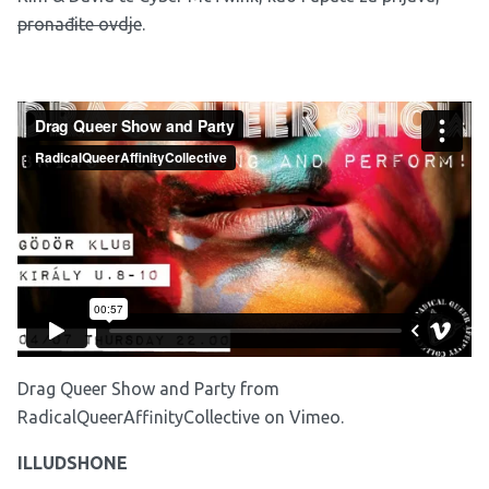
pronađite ovdje
.
Drag Queer Show and Party
from
RadicalQueerAffinityCollective
on
Vimeo
.
ILLUDSHONE