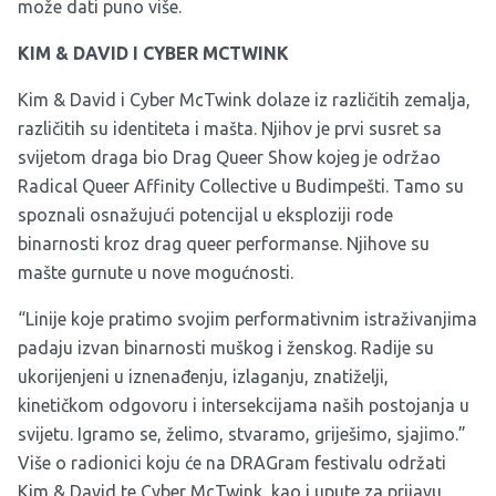
može dati puno više.
KIM & DAVID I CYBER MCTWINK
Kim & David i Cyber McTwink dolaze iz različitih zemalja,
različitih su identiteta i mašta. Njihov je prvi susret sa
svijetom draga bio Drag Queer Show kojeg je održao
Radical Queer Affinity Collective u Budimpešti. Tamo su
spoznali osnažujući potencijal u eksploziji rode
binarnosti kroz drag queer performanse. Njihove su
mašte gurnute u nove mogućnosti.
“Linije koje pratimo svojim performativnim istraživanjima
padaju izvan binarnosti muškog i ženskog. Radije su
ukorijenjeni u iznenađenju, izlaganju, znatiželji,
kinetičkom odgovoru i intersekcijama naših postojanja u
svijetu. Igramo se, želimo, stvaramo, griješimo, sjajimo.”
Više o radionici koju će na DRAGram festivalu održati
Kim & David te Cyber McTwink, kao i upute za prijavu,