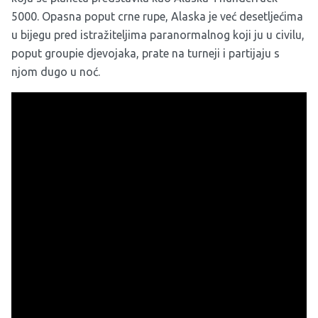
5000. Opasna poput crne rupe, Alaska je već desetljećima
u bijegu pred istražiteljima paranormalnog koji ju u civilu,
poput groupie djevojaka, prate na turneji i partijaju s
njom dugo u noć.
Alaska Thunderfuck 5000 drag kćer je Jer Ber Jones,
umjetnice i pionirke tranimal drag izričaja
koji potječe iz
Los Angelesa a inspiraciju crpi iz netradicionalnih ikona