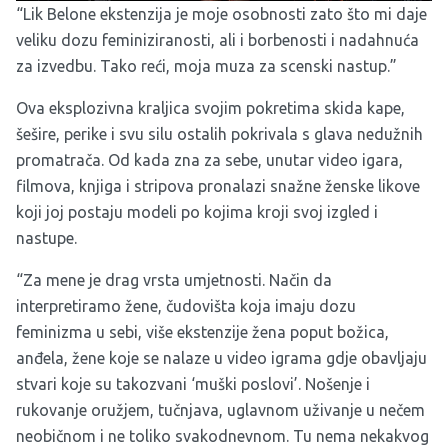
“Lik Belone ekstenzija je moje osobnosti zato što mi daje
veliku dozu feminiziranosti, ali i borbenosti i nadahnuća
za izvedbu. Tako reći, moja muza za scenski nastup.”
Ova eksplozivna kraljica svojim pokretima skida kape,
šešire, perike i svu silu ostalih pokrivala s glava nedužnih
promatrača. Od kada zna za sebe, unutar video igara,
filmova, knjiga i stripova pronalazi snažne ženske likove
koji joj postaju modeli po kojima kroji svoj izgled i
nastupe.
“Za mene je drag vrsta umjetnosti. Način da
interpretiramo žene, čudovišta koja imaju dozu
feminizma u sebi, više ekstenzije žena poput božica,
anđela, žene koje se nalaze u video igrama gdje obavljaju
stvari koje su takozvani ‘muški poslovi’. Nošenje i
rukovanje oružjem, tučnjava, uglavnom uživanje u nečem
neobičnom i ne toliko svakodnevnom. Tu nema nekakvog