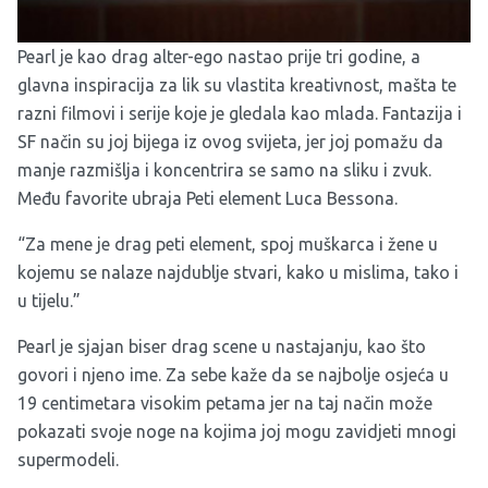
Pearl je kao drag alter-ego nastao prije tri godine, a
glavna inspiracija za lik su vlastita kreativnost, mašta te
razni filmovi i serije koje je gledala kao mlada. Fantazija i
SF način su joj bijega iz ovog svijeta, jer joj pomažu da
manje razmišlja i koncentrira se samo na sliku i zvuk.
Među favorite ubraja Peti element Luca Bessona.
“Za mene je drag peti element, spoj muškarca i žene u
kojemu se nalaze najdublje stvari, kako u mislima, tako i
u tijelu.”
Pearl je sjajan biser drag scene u nastajanju, kao što
govori i njeno ime. Za sebe kaže da se najbolje osjeća u
19 centimetara visokim petama jer na taj način može
pokazati svoje noge na kojima joj mogu zavidjeti mnogi
supermodeli.