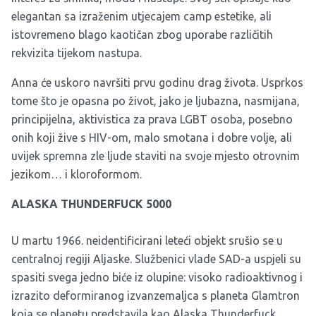
elegantan sa izraženim utjecajem camp estetike, ali
istovremeno blago kaotičan zbog uporabe različitih
rekvizita tijekom nastupa.
Anna će uskoro navršiti prvu godinu drag života. Usprkos
tome što je opasna po život, jako je ljubazna, nasmijana,
principijelna, aktivistica za prava LGBT osoba, posebno
onih koji žive s HIV-om, malo smotana i dobre volje, ali
uvijek spremna zle ljude staviti na svoje mjesto otrovnim
jezikom… i kloroformom.
ALASKA THUNDERFUCK 5000
U martu 1966. neidentificirani leteći objekt srušio se u
centralnoj regiji Aljaske. Službenici vlade SAD-a uspjeli su
spasiti svega jedno biće iz olupine: visoko radioaktivnog i
izrazito deformiranog izvanzemaljca s planeta Glamtron
koja se planetu predstavila kao Alaska Thunderfuck