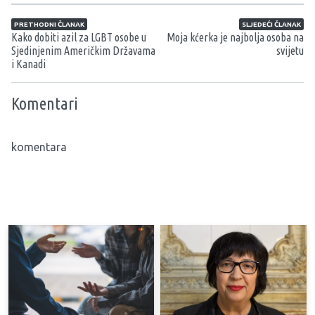
Navigacija članaka
PRETHODNI ČLANAK
SLJEDEĆI ČLANAK
Kako dobiti azil za LGBT osobe u
Moja kćerka je najbolja osoba na
Sjedinjenim Američkim Državama
svijetu
i Kanadi
Komentari
komentara