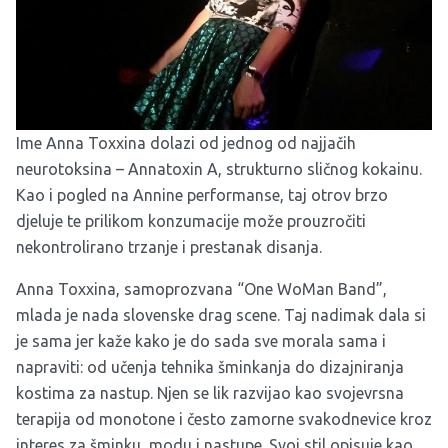
Ime Anna Toxxina dolazi od jednog od najjačih
neurotoksina – Annatoxin A, strukturno sličnog kokainu.
Kao i pogled na Annine performanse, taj otrov brzo
djeluje te prilikom konzumacije može prouzročiti
nekontrolirano trzanje i prestanak disanja.
Anna Toxxina, samoprozvana “One WoMan Band”,
mlada je nada slovenske drag scene. Taj nadimak dala si
je sama jer kaže kako je do sada sve morala sama i
napraviti: od učenja tehnika šminkanja do dizajniranja
kostima za nastup. Njen se lik razvijao kao svojevrsna
terapija od monotone i često zamorne svakodnevice kroz
interes za šminku, modu i nastupe. Svoj stil opisuje kao