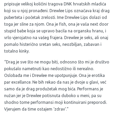
pripisuje velikoj količini tragova DNK hrvatskih mladića
koji su u njoj pronađeni. Drewlee Lips označava kraj drag
puberteta i početak zrelosti. Ime Drewlee Lips dolazi od
toga jer sline za njom. Ona je
fish
, ona je vaša next door
stupid babe koja se upravo bacila na organsku hranu, i
vrlo vjerojatno na vašeg frajera. Drewlee je seks, ali onaj
pomalo histerično sretan seks, neozbiljan, zabavan i
totalno kinky.
“Drag je sve što ne mogu biti, odnosno što mi je društvo
pokušalo nametnuti kao nedostižno ili nerealno.
Oslobađa me i Drewlee me upotpunjuje. Ona je erotika
par excellance. Ne bih rekao da nas je dvoje u glavi, već
samo da je drag produžetak mog bića. Performans je
nužan jer je Drewlee potisnuta duboko u meni, pa su
shodno tome performansi moji kontinuirani preporodi.
Vjerujem da time ostajem ‘zdrav’.”