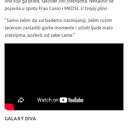
one koji ga prate, također čini sretnijima. Nedavno se
pojavila u spotu Frau Casio i MKDSL
U tvojoj glavi
.
”Samo želim da svi budemo nasmijaniji, želim rozim
šećerom zasladiti gorke momente i učiniti ljude malo
sretnijima, počevši od sebe same.”
GALAXY DIVA