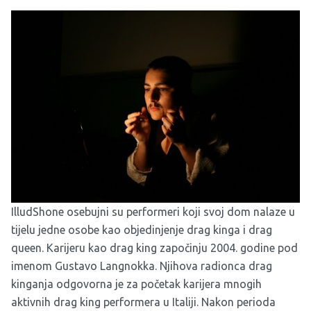
IlludShone osebujni su performeri koji svoj dom nalaze u
tijelu jedne osobe kao objedinjenje drag kinga i drag
queen. Karijeru kao drag king započinju 2004. godine pod
imenom Gustavo Langnokka. Njihova radionca drag
kinganja odgovorna je za početak karijera mnogih
aktivnih drag king performera u Italiji. Nakon perioda