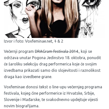
Izvor i foto: Voxfeminae.net,
1
&
2
Večernji program
DRAGram festivala 2014
., koji se
održava unutar Pogona Jedinstvo 18. oktobra, ponudit
će šaroliku selekciju drag performerica koje će svojim
izvedbama prikazati samo dio slojevitosti i raznolikost
draga kao izvedbene grane.
Voxfeminae donosi tekst o line-upu večernjeg programa
festivala, kojeg čine performerice iz Hrvatske, Srbije,
Slovenije i Mađarske, te svakodnevno updejtuje vijesti
novim biografijama.