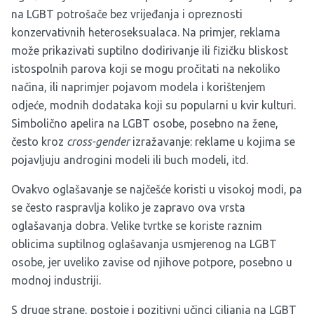
na LGBT potrošače bez vrijeđanja i opreznosti
konzervativnih heteroseksualaca. Na primjer, reklama
može prikazivati suptilno dodirivanje ili fizičku bliskost
istospolnih parova koji se mogu pročitati na nekoliko
načina, ili naprimjer pojavom modela i korištenjem
odjeće, modnih dodataka koji su popularni u kvir kulturi.
Simbolično apelira na LGBT osobe, posebno na žene,
često kroz
cross-gender
izražavanje: reklame u kojima se
pojavljuju androgini modeli ili buch modeli, itd.
Ovakvo oglašavanje se najčešće koristi u visokoj modi, pa
se često raspravlja koliko je zapravo ova vrsta
oglašavanja dobra. Velike tvrtke se koriste raznim
oblicima suptilnog oglašavanja usmjerenog na LGBT
osobe, jer uveliko zavise od njihove potpore, posebno u
modnoj industriji.
S druge strane, postoje i pozitivni učinci ciljanja na LGBT