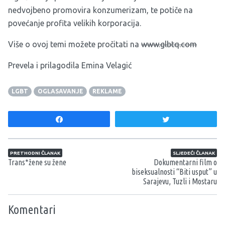
nedvojbeno promovira konzumerizam, te potiče na
povećanje profita velikih korporacija.
Više o ovoj temi možete pročitati na
www.glbtq.com
Prevela i prilagodila Emina Velagić
LGBT
OGLASAVANJE
REKLAME
Share
Tweet
Navigacija članaka
PRETHODNI ČLANAK
SLJEDEĆI ČLANAK
Trans*žene su žene
Dokumentarni film o
biseksualnosti “Biti usput” u
Sarajevu, Tuzli i Mostaru
Komentari