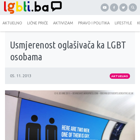
AKTUELNO
LIČNE PRIČE
AKTIVIZAM
PRAVO I POLITIKA
LIFESTYLE
K
Usmjerenost oglašivača ka LGBT
osobama
05. 11. 2013
AKTUELNO