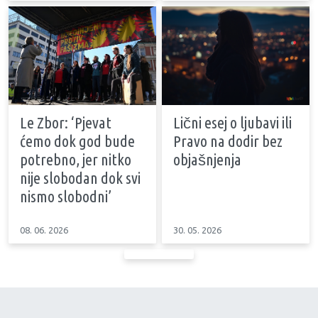
Le Zbor: ‘Pjevat
Lični esej o ljubavi ili
ćemo dok god bude
Pravo na dodir bez
potrebno, jer nitko
objašnjenja
nije slobodan dok svi
nismo slobodni’
08. 06. 2026
30. 05. 2026