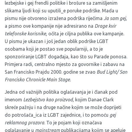
lezbejske i gej frendli politike i brošure sa zamišljenim
slikama ljudi koji su uputili_e poruke podrške. Mada u
pismu nije otvoreno izražena podrška riječima
Ja sam gej,
a pismo ove kompanije nije adresirano na
Drage kvir
telefonske korisnike,
očita je ciljna publika ove kampanje
.
U pismu je ukazan i još jedan oblik podrške LGBT
osobama koji je postao sve popularniji, a to je
sponzoriranje LGBT događaja, kao što su Parade ponosa.
Primjera radi, centralno mjesto za govornike i zabavu na
San Francisko Prajdu 2000. godine se zvao
Bud Light/ San
Francisko Chronicle Main Stage.
Jedna od važnijih politika oglašavanja je i članak pod
imenom
Lezbejstvo kao proizvod,
kojim Danae Clark
skreće pažnju i na druge načine kojim se može doprijeti
do potrošača_ica iz LGBT zajednice, i to pomoću
gej
reklamnog prozora
. To je pojam koji označava
oglašavanje u
mainstream
publikacijama kojim se apeluje