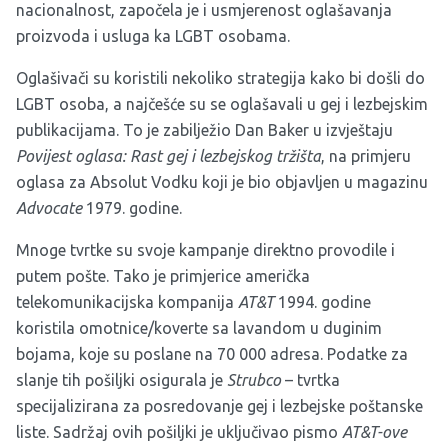
nacionalnost, započela je i usmjerenost oglašavanja
proizvoda i usluga ka LGBT osobama.
Oglašivači su koristili nekoliko strategija kako bi došli do
LGBT osoba, a najčešće su se oglašavali u gej i lezbejskim
publikacijama. To je zabilježio Dan Baker u izvještaju
Povijest oglasa: Rast gej i lezbejskog tržišta
, na primjeru
oglasa za Absolut Vodku koji je bio objavljen u magazinu
Advocate
1979. godine.
Mnoge tvrtke su svoje kampanje direktno provodile i
putem pošte. Tako je primjerice američka
telekomunikacijska kompanija
AT&T
1994. godine
koristila omotnice/koverte sa lavandom u duginim
bojama, koje su poslane na 70 000 adresa. Podatke za
slanje tih pošiljki osigurala je
Strubco
– tvrtka
specijalizirana za posredovanje gej i lezbejske poštanske
liste. Sadržaj ovih pošiljki je uključivao pismo
AT&T-ove