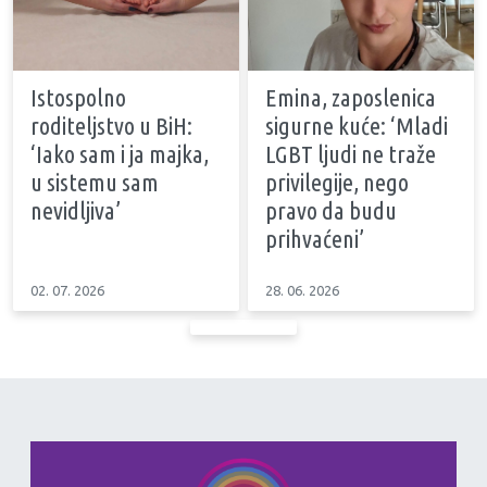
Istospolno
Emina, zaposlenica
roditeljstvo u BiH:
sigurne kuće: ‘Mladi
‘Iako sam i ja majka,
LGBT ljudi ne traže
u sistemu sam
privilegije, nego
nevidljiva’
pravo da budu
prihvaćeni’
02. 07. 2026
28. 06. 2026