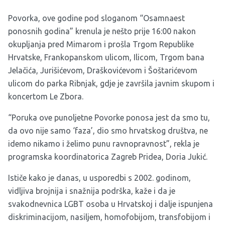
Povorka, ove godine pod sloganom “Osamnaest
ponosnih godina” krenula je nešto prije 16:00 nakon
okupljanja pred Mimarom i prošla Trgom Republike
Hrvatske, Frankopanskom ulicom, Ilicom, Trgom bana
Jelačića, Jurišićevom, Draškovićevom i Šoštarićevom
ulicom do parka Ribnjak, gdje je završila javnim skupom i
koncertom Le Zbora.
“Poruka ove punoljetne Povorke ponosa jest da smo tu,
da ovo nije samo ‘faza’, dio smo hrvatskog društva, ne
idemo nikamo i želimo punu ravnopravnost”, rekla je
programska koordinatorica Zagreb Pridea, Doria Jukić.
Ističe kako je danas, u usporedbi s 2002. godinom,
vidljiva brojnija i snažnija podrška, kaže i da je
svakodnevnica LGBT osoba u Hrvatskoj i dalje ispunjena
diskriminacijom, nasiljem, homofobijom, transfobijom i