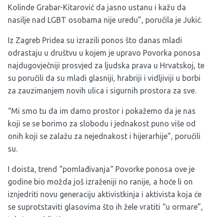
Kolinde Grabar-Kitarović da jasno ustanu i kažu da
nasilje nad LGBT osobama nije uredu”, poručila je Jukić.
Iz Zagreb Pridea su izrazili ponos što danas mladi
odrastaju u društvu u kojem je upravo Povorka ponosa
najdugovječniji prosvjed za ljudska prava u Hrvatskoj, te
su poručili da su mladi glasniji, hrabriji i vidljiviji u borbi
za zauzimanjem novih ulica i sigurnih prostora za sve.
“Mi smo tu da im damo prostor i pokažemo da je nas
koji se se borimo za slobodu i jednakost puno više od
onih koji se zalažu za nejednakost i hijerarhije”, poručili
su.
I doista, trend “pomlađivanja“ Povorke ponosa ove je
godine bio možda još izraženiji no ranije, a hoće li on
iznjedriti novu generaciju aktivistkinja i aktivista koja će
se suprotstaviti glasovima što ih žele vratiti “u ormare”,