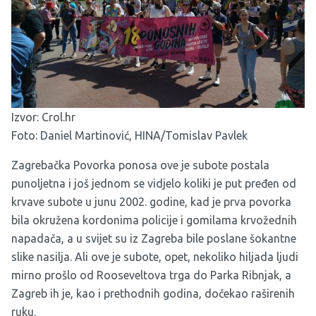
Izvor:
Crol.hr
Foto: Daniel Martinović, HINA/Tomislav Pavlek
Zagrebačka Povorka ponosa ove je subote postala
punoljetna i još jednom se vidjelo koliki je put pređen od
krvave subote u junu 2002. godine, kad je prva povorka
bila okružena kordonima policije i gomilama krvožednih
napadača, a u svijet su iz Zagreba bile poslane šokantne
slike nasilja. Ali ove je subote, opet, nekoliko hiljada ljudi
mirno prošlo od Rooseveltova trga do Parka Ribnjak, a
Zagreb ih je, kao i prethodnih godina, dočekao raširenih
ruku.