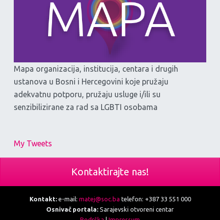
Mapa organizacija, institucija, centara i drugih
ustanova u Bosni i Hercegovini koje pružaju
adekvatnu potporu, pružaju usluge i/ili su
senzibilizirane za rad sa LGBTI osobama
My Tweets
Kontaktirajte nas!
Kontakt:
e-mail:
matej@soc.ba
telefon: +387 33 551 000
Osnivač portala:
Sarajevski otvoreni centar
Podrška
|
Impressum