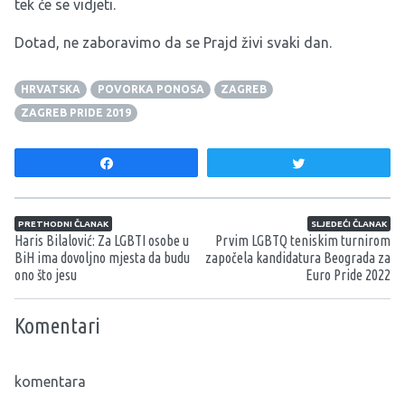
tek će se vidjeti.
Dotad, ne zaboravimo da se Prajd živi svaki dan.
HRVATSKA
POVORKA PONOSA
ZAGREB
ZAGREB PRIDE 2019
Share
Tweet
Navigacija članaka
PRETHODNI ČLANAK
SLJEDEĆI ČLANAK
Haris Bilalović: Za LGBTI osobe u
Prvim LGBTQ teniskim turnirom
BiH ima dovoljno mjesta da budu
započela kandidatura Beograda za
ono što jesu
Euro Pride 2022
Komentari
komentara