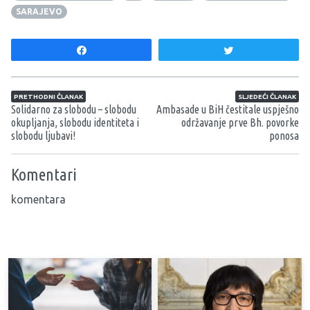
SARAJEVO
Share
Tweet
Navigacija članaka
PRETHODNI ČLANAK
SLJEDEĆI ČLANAK
Solidarno za slobodu – slobodu
Ambasade u BiH čestitale uspješno
okupljanja, slobodu identiteta i
održavanje prve Bh. povorke
slobodu ljubavi!
ponosa
Komentari
komentara