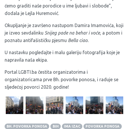
ćemo graditi naše porodice u ime ljubavi i slobode”,
dodala je Lejla Huremović.
Okupljanje je završeno nastupom Damira Imamovića, koji
je izveo sevdalinku
Snijeg pade na behar i voće
, a potom i
poznatu antifašističku pjesmu
Bella ciao.
U nastavku pogledajte i malu galeriju fotografija koje je
napravila naša ekipa.
Portal LGBTI.ba čestita organizatorima i
organizatoricama prve Bh. povorke ponosa, i raduje se
sljedećoj povorci 2020. godine!
BH. POVORKA PONOSA
BIH
IMA IZAC
POVORKA PONOSA