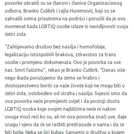
povorke obratili su se članovi i članice Organizacionog
odbora, Branko Ćulibrk i Lejla Huremović, koji su se
zahvalili svima prisutnima na podršci i poručili da je ovo
momenat kada LGBTIQ osobe izlaze iz nevidljivosti svoja
četiri zida.
“Zahtijevamo društvo bez nasilja i homofobije,
legalizaciju istospolnih brakova, zdravstvo za trans
osobe i promjenu dokumenata. Ovo je povorka za sve
nas. Smrt fašizmu”, rekao je Branko Ćulibrk. “Danas više
nego ikada poručujemo da ćemo se hrabro i
dostojanstveno boriti za naše živote koji ne mogu biti u
četiri zida, oslobođeni od straha i nasilja. Svjesni smo da
ova povorka neće promijeniti svijet i da postoji dosta
LGBTIQ osoba koje svojim najbližima neće ni nakon
ovoga moći reći ko su, ali im ova povorka znači sve, daje
snagu i vjeru da će se razbiti predrasude o nama i da će
biti bolje. Neka se širi ljubav. Sanjamo o društvu u kojem