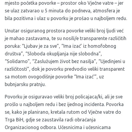
mjesto početka povorke – prostor oko Vječne vatre – jer
se ulaz zatvarao u 5 minuta do podneva, atmosfera je
bila pozitivna i ulaz u povorku je prošao u najboljem redu.
Unutar osiguranog prostora povorke veliki broj ljudi već
je mahao zastavama, te su nosili/e transparente različitih
poruka: “Ljubav je za sve”, “Ima izać’ iz homofobnog
društva”, “Sloboda okupljanja nije slobodna”,
“Solidarno”, “Zaslužujem život bez nasilja”, “Ujedinjeni u
različitosti”, dok je povorku predvodio veliki transparent
sa motom ovogodišnje povorke “Ima izać'”, uz
bubnjarsku pratnju.
Povorku je osiguravao veliki broj policajaca/ki, ali je sve
prošlo u najboljem redu i bez ijednog incidenta. Povorka
se, kako je planirano, kretala rutom od Vječne vatre do
Trga BiH, gdje se zaustavila radi obraćanja
Organizacionog odbora. Učesnicima i učesnicama