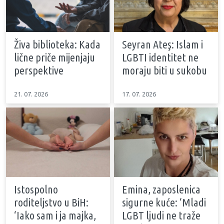
Živa biblioteka: Kada
Seyran Ateş: Islam i
lične priče mijenjaju
LGBTI identitet ne
perspektive
moraju biti u sukobu
21. 07. 2026
17. 07. 2026
Istospolno
Emina, zaposlenica
roditeljstvo u BiH:
sigurne kuće: ‘Mladi
‘Iako sam i ja majka,
LGBT ljudi ne traže