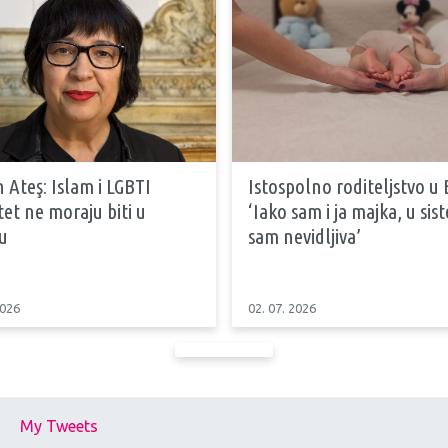
 Ateş: Islam i LGBTI
Istospolno roditeljstvo u 
tet ne moraju biti u
‘Iako sam i ja majka, u si
u
sam nevidljiva’
2026
02. 07. 2026
My Tweets