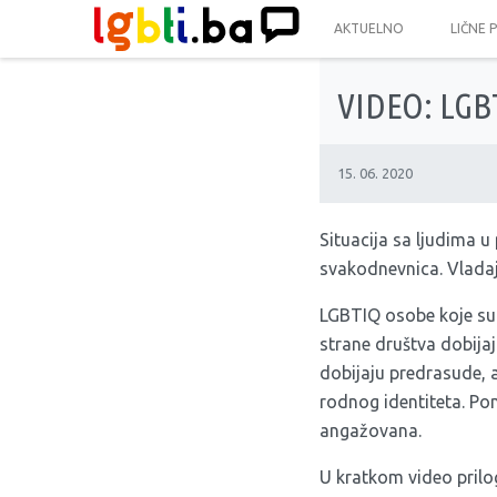
AKTUELNO
LIČNE 
VIDEO: LGBT
15. 06. 2020
Situacija sa ljudima u 
svakodnevnica.
Vladaj
LGBTIQ osobe koje su 
strane društva dobija
dobijaju predrasude, a 
rodnog identiteta. Po
angažovana.
U kratkom video prilo