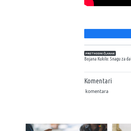
Navigacija član
PRETHODNI ČLANAK
Bojana Kukilo: Snagu za da
Komentari
komentara