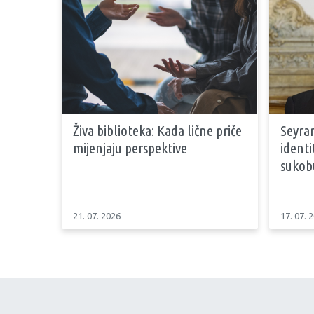
Živa biblioteka: Kada lične priče
Seyran
mijenjaju perspektive
identi
sukob
21. 07. 2026
17. 07. 