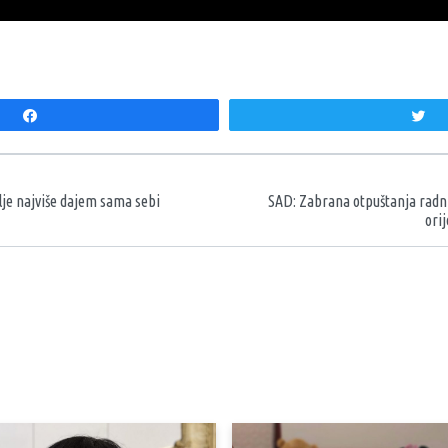
Share
T
aka
lje najviše dajem sama sebi
SAD: Zabrana otpuštanja radn
orij