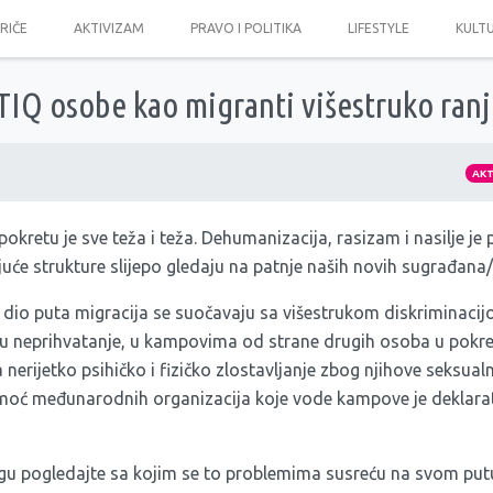
PRIČE
AKTIVIZAM
PRAVO I POLITIKA
LIFESTYLE
KULT
IQ osobe kao migranti višestruko ranj
AK
pokretu je sve teža i teža. Dehumanizacija, rasizam i nasilje je
uće strukture slijepo gledaju na patnje naših novih sugrađana/
dio puta migracija se suočavaju sa višestrukom diskriminacijo
ju neprihvatanje, u kampovima od strane drugih osoba u pokre
nerijetko psihičko i fizičko zlostavljanje zbog njihove seksualne
moć međunarodnih organizacija koje vode kampove je deklarat
gu pogledajte sa kojim se to problemima susreću na svom putu