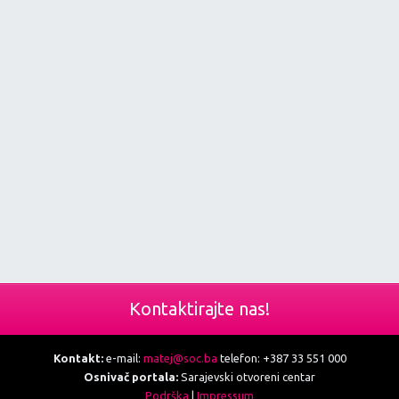
Kontaktirajte nas!
Kontakt:
e-mail:
matej@soc.ba
telefon: +387 33 551 000
Osnivač portala:
Sarajevski otvoreni centar
Podrška
|
Impressum