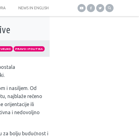
URA
NEWS IN ENGLISH
ive
TUELNO
PRAVO I POLITIKA
 postala
ki.
m i nasiljem. Od
tu, najblaže rečeno
 orijentacije ili
ivna i nedovoljno
 za bolju budućnost i