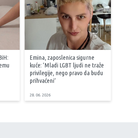
BiH:
Emina, zaposlenica sigurne
stemu
kuće: ‘Mladi LGBT ljudi ne traže
privilegije, nego pravo da budu
prihvaćeni’
28. 06. 2026