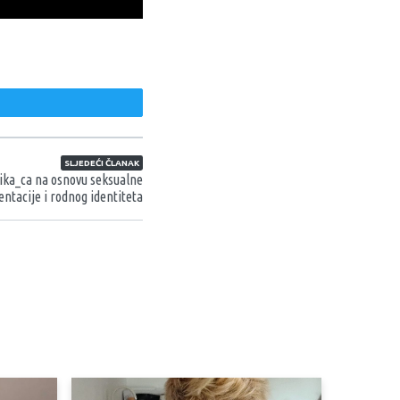
weet
SLJEDEĆI ČLANAK
ika_ca na osnovu seksualne
entacije i rodnog identiteta