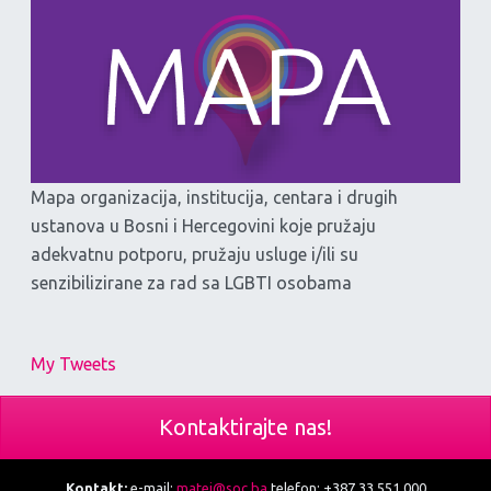
Mapa organizacija, institucija, centara i drugih
ustanova u Bosni i Hercegovini koje pružaju
adekvatnu potporu, pružaju usluge i/ili su
senzibilizirane za rad sa LGBTI osobama
My Tweets
Kontaktirajte nas!
Kontakt:
e-mail:
matej@soc.ba
telefon: +387 33 551 000