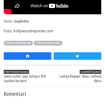
Izvor:
GayEcho
Foto: hollywoodreporter.com
EDDIE REDMAYNE
THE DANISH GIRL
Share
Tweet
Navigacija članaka
PRETHODNI ČLANAK
SLJEDEĆI ČLANAK
Javne osobe i gay: Šutnja u BiH
Lamija Begagić: Naša i njihova
spašava karijeru
djeca
Komentari