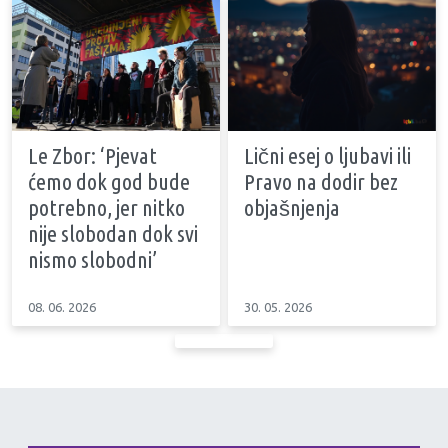
Le Zbor: ‘Pjevat
Lični esej o ljubavi ili
ćemo dok god bude
Pravo na dodir bez
potrebno, jer nitko
objašnjenja
nije slobodan dok svi
nismo slobodni’
08. 06. 2026
30. 05. 2026