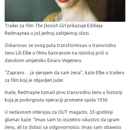
Trailer za film
The Danish Girl
prikazuje Eddieja
Redmaynea u još jednoj zahtjevnoj ulozi.
Oskarovac se ovog puta transformisao u transrodnu
ženu Lili Elbe u filmu baziranom na istinitoj priči o
danskom umjetniku Einaru Vegeneru.
“Zapravo… ja vjerujem da sam žena”, kaže Elbe u traileru
za film koji je objavljen jučer.
Inače, Redmayne tumači prvu transrodnu ženu u historiji
koja je podvrgnuta operaciji promene spola 1930.
U nedavnom intervjuu za OUT magazin, 33-godišnji
glumac kaže: “Imao sam to izuzetno iskustvo da igram
ženu, ali to dolazi sa odgovornošću. Imao sam obavezu