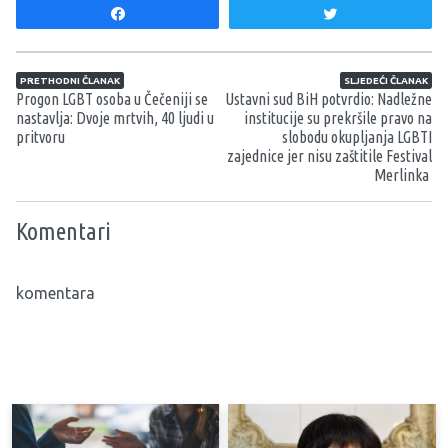
Share
Tweet
Navigacija članaka
PRETHODNI ČLANAK
SLJEDEĆI ČLANAK
Progon LGBT osoba u Čečeniji se
Ustavni sud BiH potvrdio: Nadležne
nastavlja: Dvoje mrtvih, 40 ljudi u
institucije su prekršile pravo na
pritvoru
slobodu okupljanja LGBTI
zajednice jer nisu zaštitile Festival
Merlinka
Komentari
komentara