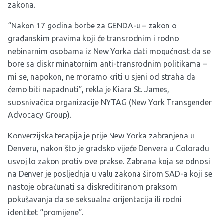
zakona.
“Nakon 17 godina borbe za GENDA-u – zakon o
građanskim pravima koji će transrodnim i rodno
nebinarnim osobama iz New Yorka dati mogućnost da se
bore sa diskriminatornim anti-transrodnim politikama –
mi se, napokon, ne moramo kriti u sjeni od straha da
ćemo biti napadnuti”, rekla je Kiara St. James,
suosnivačica organizacije NYTAG (New York Transgender
Advocacy Group).
Konverzijska terapija je prije New Yorka zabranjena u
Denveru, nakon što je gradsko vijeće Denvera u Coloradu
usvojilo zakon protiv ove prakse. Zabrana koja se odnosi
na Denver je posljednja u valu zakona širom SAD-a koji se
nastoje obračunati sa diskreditiranom praksom
pokušavanja da se seksualna orijentacija ili rodni
identitet “promijene”.