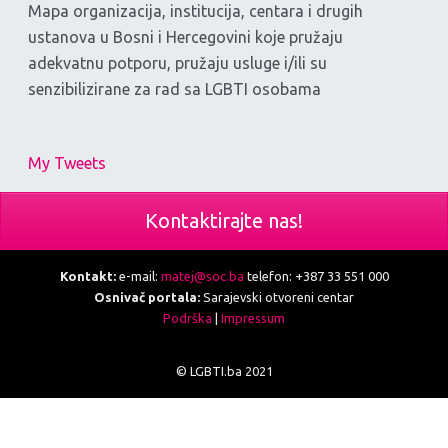
Mapa organizacija, institucija, centara i drugih
ustanova u Bosni i Hercegovini koje pružaju
adekvatnu potporu, pružaju usluge i/ili su
senzibilizirane za rad sa LGBTI osobama
My Tweets
Kontaktirajte nas!
Kontakt:
e-mail:
matej@soc.ba
telefon: +387 33 551 000
Osnivač portala:
Sarajevski otvoreni centar
Podrška
|
Impressum
© LGBTI.ba 2021