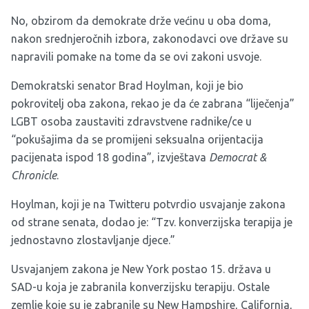
No, obzirom da demokrate drže većinu u oba doma,
nakon srednjeročnih izbora, zakonodavci ove države su
napravili pomake na tome da se ovi zakoni usvoje.
Demokratski senator Brad Hoylman, koji je bio
pokrovitelj oba zakona, rekao je da će zabrana “liječenja”
LGBT osoba zaustaviti zdravstvene radnike/ce u
“pokušajima da se promijeni seksualna orijentacija
pacijenata ispod 18 godina”, izvještava
Democrat &
Chronicle
.
Hoylman, koji je na Twitteru potvrdio usvajanje zakona
od strane senata, dodao je: “Tzv. konverzijska terapija je
jednostavno zlostavljanje djece.”
Usvajanjem zakona je New York postao 15. država u
SAD-u koja je zabranila konverzijsku terapiju. Ostale
zemlje koje su je zabranile su New Hampshire, California,