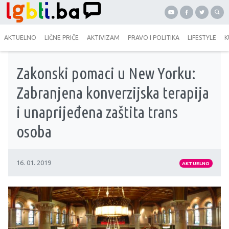
AKTUELNO
LIČNE PRIČE
AKTIVIZAM
PRAVO I POLITIKA
LIFESTYLE
K
Zakonski pomaci u New Yorku:
Zabranjena konverzijska terapija
i unaprijeđena zaštita trans
osoba
16. 01. 2019
AKTUELNO