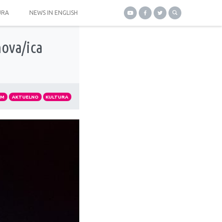
URA
NEWS IN ENGLISH
nova/ica
AM
AKTUELNO
KULTURA