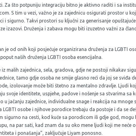
 Za što potpuniju integraciju bitno je aktivno raditi i sa institu
m. S tim u vezi, važno je za zajednicu osigurati prostor u koj
i i sigurno. Takvi prostori su ključni za generisanje opuštajuć
e izazovi. Druženja i zabava mogu biti izuzetno važni za člano
an je od onih koji posjećuje organizirana druženja za LGBTI os
i poput naših druženja LGBTI osoba esencijalna.
iz malih zajednica, sela, gradova, gdje ne postoji nikakav sigur
dnice, tamo gdje osoba ne smije glasno reći da joj se sviđa dečk
e, izolovanje može biti štetno za mentalno zdravlje. Ljudi koji
ju svoje identitete, uspjehe, padove i nošenje sa stvarima sa 
 jačanju zajednice, individualne snage i reakcija na mnoge si
 za LGBTI osobe i njihove porodice trebaju da postoje i da se d
m sigurno na cesti, kod kuće sa porodicom ili gdje god, mog
u, na par sati, kad znam da su oko mene ljudi koji me neće 
ntiteta i ponašanja”, zaključuje Liyam ponosno.