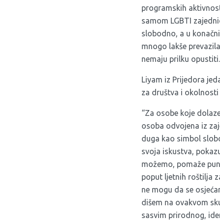
programskih aktivnosti.
samom LGBTI zajednico
slobodno, a u konačnic
mnogo lakše prevazilaz
nemaju prilku opustiti.
Liyam iz Prijedora jed
za društva i okolnost
“Za osobe koje dolaze 
osoba odvojena iz zaje
duga kao simbol slobod
svoja iskustva, pokazu
možemo, pomaže puno u
poput ljetnih roštilja
ne mogu da se osjeća
dišem na ovakvom skup
sasvim prirodnog, ide