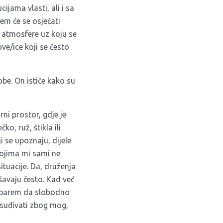
cijama vlasti, ali i sa
em će se osjećati
e atmosfere uz koju se
ve/ice koji se često
obe. On ističe kako su
ni prostor, gdje je
o, ruž, štikla ili
 se upoznaju, dijele
kojima mi sami ne
tuacije. Da, druženja
ešavaju često. Kad već
u barem da slobodno
osuđivati zbog mog,