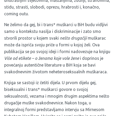
unutrašnjim svjetovima, maštanjima, žudnji, strahovima,
stidu, strasti, slobodi, oprezu, hrabrosti i, konačno,
coming outu.
Ne želimo da gej, bi i trans* muškarci u BiH budu vidljivi
samo u kontekstu nasilja i diskriminacije i zato smo
stvorili prostor u kojem svaki
nešto drugačiji
muškarac
može da ispriča svoju priče u formi u kojoj želi. Ova
publikacija se po svojoj ideji i formi nadovezuje na knjigu
Više od etikete – o ženama koje vole žene
i doprinos je
povećanju autentične literature u BiH koja se bavi
svakodnevnim životom neheteroseksualnih muškaraca.
Knjiga se sastoji iz četiti dijela. U prvom dijelu gej,
biseksualni i trans* muškarci govore o svojoj
seksualnosti, vezama i mnogim drugim aspektima nešto
drugačije muške svakodnevnice. Nakon toga, u
integralnoj formi predstavljamo intervju sa Mirnesom