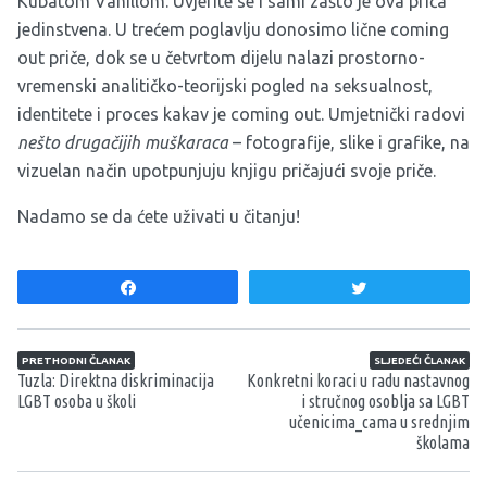
Kubatom Vanillom. Uvjerite se i sami zašto je ova priča
jedinstvena. U trećem poglavlju donosimo lične coming
out priče, dok se u četvrtom dijelu nalazi prostorno-
vremenski analitičko-teorijski pogled na seksualnost,
identitete i proces kakav je coming out. Umjetnički radovi
nešto drugačijih muškaraca
– fotografije, slike i grafike, na
vizuelan način upotpunjuju knjigu pričajući svoje priče.
Nadamo se da ćete uživati u čitanju!
Share
Tweet
Navigacija članaka
PRETHODNI ČLANAK
SLJEDEĆI ČLANAK
Tuzla: Direktna diskriminacija
Konkretni koraci u radu nastavnog
LGBT osoba u školi
i stručnog osoblja sa LGBT
učenicima_cama u srednjim
školama