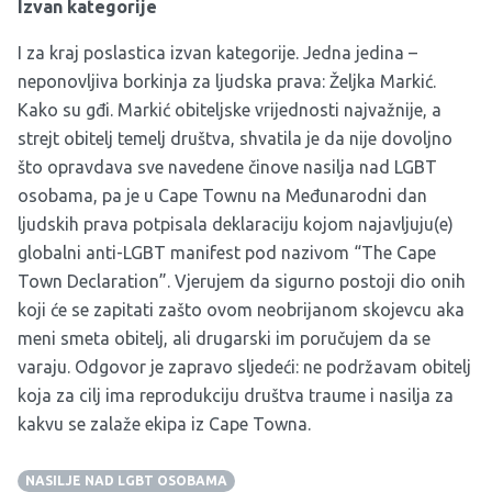
Izvan kategorije
I za kraj poslastica izvan kategorije. Jedna jedina –
neponovljiva borkinja za ljudska prava: Željka Markić.
Kako su gđi. Markić obiteljske vrijednosti najvažnije, a
strejt obitelj temelj društva, shvatila je da nije dovoljno
što opravdava sve navedene činove nasilja nad LGBT
osobama, pa je u Cape Townu na Međunarodni dan
ljudskih prava potpisala deklaraciju kojom najavljuju(e)
globalni anti-LGBT manifest pod nazivom “The Cape
Town Declaration”. Vjerujem da sigurno postoji dio onih
koji će se zapitati zašto ovom neobrijanom skojevcu aka
meni smeta obitelj, ali drugarski im poručujem da se
varaju. Odgovor je zapravo sljedeći: ne podržavam obitelj
koja za cilj ima reprodukciju društva traume i nasilja za
kakvu se zalaže ekipa iz Cape Towna.
NASILJE NAD LGBT OSOBAMA