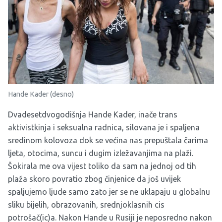
Hande Kader (desno)
Dvadesetdvogodišnja Hande Kader, inače trans
aktivistkinja i seksualna radnica, silovana je i spaljena
sredinom kolovoza dok se većina nas prepuštala čarima
ljeta, otocima, suncu i dugim izležavanjima na plaži.
Šokirala me ova vijest toliko da sam na jednoj od tih
plaža skoro povratio zbog činjenice da još uvijek
spaljujemo ljude samo zato jer se ne uklapaju u globalnu
sliku bijelih, obrazovanih, srednjoklasnih cis
potrošač(ic)a. Nakon Hande u Rusiji je neposredno nakon