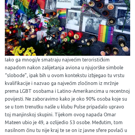
Iako ga mnogi/e smatraju najvećim terorističkim
napadom nakon zalijetanja aviona u njujorške simbole
“slobode”, ipak bih u ovom kontekstu izbjegao tu vrstu
kvalifikacije i nazvao ga najvećim zločinom iz mržnje
prema LGBT osobama i Latino-Amerikancima u recentnoj
povijesti. Ne zaboravimo kako je oko 90% osoba koje su
se u tom trenutku našle u klubu Pulse pripadalo upravo
toj manjinskoj skupini. Tijekom ovog napada Omar
Mateen ubio je 49, a ozlijedio 53 osobe. Međutim, tom
nasilnom činu tu nije kraj te se on iz javne sfere povlači u