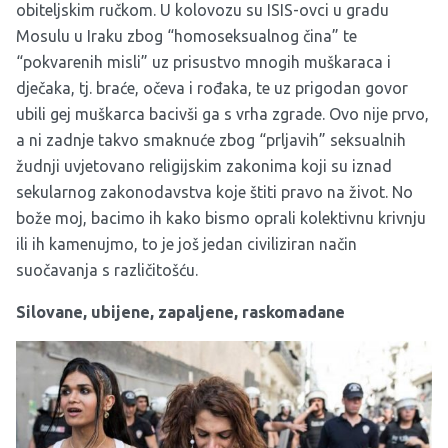
obiteljskim ručkom. U kolovozu su ISIS-ovci u gradu
Mosulu u Iraku zbog “homoseksualnog čina” te
“pokvarenih misli” uz prisustvo mnogih muškaraca i
dječaka, tj. braće, očeva i rođaka, te uz prigodan govor
ubili gej muškarca bacivši ga s vrha zgrade. Ovo nije prvo,
a ni zadnje takvo smaknuće zbog “prljavih” seksualnih
žudnji uvjetovano religijskim zakonima koji su iznad
sekularnog zakonodavstva koje štiti pravo na život. No
bože moj, bacimo ih kako bismo oprali kolektivnu krivnju
ili ih kamenujmo, to je još jedan civiliziran način
suočavanja s različitošću.
Silovane, ubijene, zapaljene, raskomadane