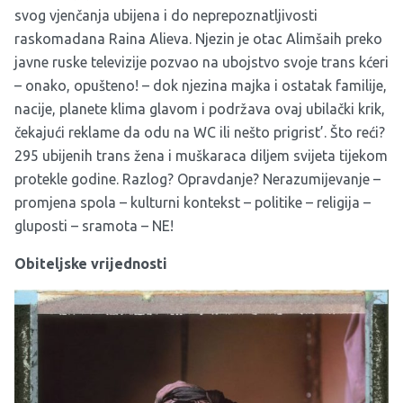
svog vjenčanja ubijena i do neprepoznatljivosti
raskomadana Raina Alieva. Njezin je otac Alimšaih preko
javne ruske televizije pozvao na ubojstvo svoje trans kćeri
– onako, opušteno! – dok njezina majka i ostatak familije,
nacije, planete klima glavom i podržava ovaj ubilački krik,
čekajući reklame da odu na WC ili nešto prigrist’. Što reći?
295 ubijenih trans žena i muškaraca diljem svijeta tijekom
protekle godine. Razlog? Opravdanje? Nerazumijevanje –
promjena spola – kulturni kontekst – politike – religija –
gluposti – sramota – NE!
Obiteljske vrijednosti