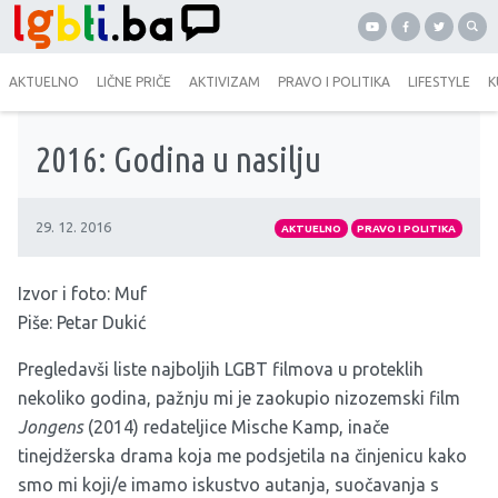
AKTUELNO
LIČNE PRIČE
AKTIVIZAM
PRAVO I POLITIKA
LIFESTYLE
K
2016: Godina u nasilju
29. 12. 2016
AKTUELNO
PRAVO I POLITIKA
Izvor i foto:
Muf
Piše: Petar Dukić
Pregledavši liste najboljih LGBT filmova u proteklih
nekoliko godina, pažnju mi je zaokupio nizozemski film
Jongens
(2014) redateljice Mische Kamp, inače
tinejdžerska drama koja me podsjetila na činjenicu kako
smo mi koji/e imamo iskustvo autanja, suočavanja s