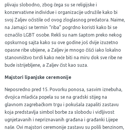
plivaju slobodno, zbog čega su se religijske i
konzervativne individue i organizacije udružile kako bi
svoj Zaljev očistile od ovog zloglasnog predatora. Naime,
na Jamajci se termin “riba” pogrdno koristi kako bi se
označilo LGBT osobe. Rekli su nam šaptom preko nekog
opskurnog sajta kako su ove godine još dvije izuzetno
opasne ribe ubijene, a Zaljev je mnogo čišći iako lokalno
stanovništvo tvrdi kako neće biti na miru dok sve ribe ne
bude istrijebljene, a Zaljev čist kao suza.
Majstori lipanjske ceremonije
Neposredno pred 15. Povorku ponosa, sasvim iznebuha,
dvojica mladića popela su se na gradski stijeg na
glavnom zagrebačkom trgu i pokušala zapaliti zastavu
koja predstavlja simbol borbe za slobodu i vidljivost
ugnjetavanih i nepriznavanih građana i građanki Lijepe
naše. Ovi majstori ceremonije zastavu su polili benzinom,