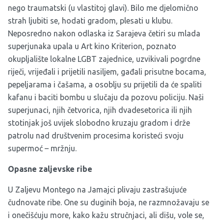
nego traumatski (u vlastitoj glavi). Bilo me djelomično
strah ljubiti se, hodati gradom, plesati u klubu.
Neposredno nakon odlaska iz Sarajeva četiri su mlada
superjunaka upala u Art kino Kriterion, poznato
okupljalište lokalne LGBT zajednice, uzvikivali pogrdne
riječi, vrijeđali i prijetili nasiljem, gađali prisutne bocama,
pepeljarama i čašama, a osoblju su prijetili da će spaliti
kafanu i baciti bombu u slučaju da pozovu policiju. Naši
superjunaci, njih četvorica, njih dvadesetorica ili njih
stotinjak još uvijek slobodno kruzaju gradom i drže
patrolu nad društvenim procesima koristeći svoju
supermoć – mržnju.
Opasne zaljevske ribe
U Zaljevu Montego na Jamajci plivaju zastrašujuće
čudnovate ribe. One su duginih boja, ne razmnožavaju se
i onečišćuju more, kako kažu stručnjaci, ali dišu, vole se,