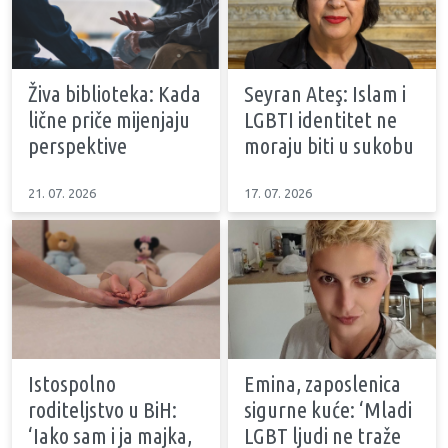
Živa biblioteka: Kada
Seyran Ateş: Islam i
lične priče mijenjaju
LGBTI identitet ne
perspektive
moraju biti u sukobu
21. 07. 2026
17. 07. 2026
Istospolno
Emina, zaposlenica
roditeljstvo u BiH:
sigurne kuće: ‘Mladi
‘Iako sam i ja majka,
LGBT ljudi ne traže