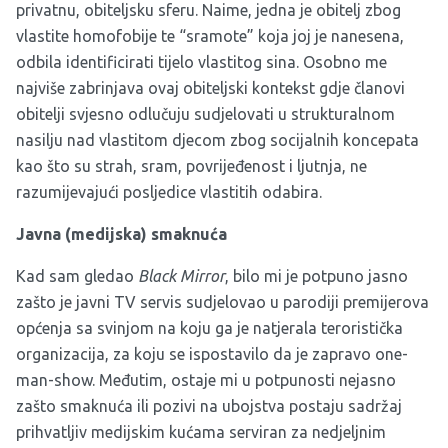
privatnu, obiteljsku sferu. Naime, jedna je obitelj zbog
vlastite homofobije te “sramote” koja joj je nanesena,
odbila identificirati tijelo vlastitog sina. Osobno me
najviše zabrinjava ovaj obiteljski kontekst gdje članovi
obitelji svjesno odlučuju sudjelovati u strukturalnom
nasilju nad vlastitom djecom zbog socijalnih koncepata
kao što su strah, sram, povrijeđenost i ljutnja, ne
razumijevajući posljedice vlastitih odabira.
Javna (medijska) smaknuća
Kad sam gledao
Black Mirror
, bilo mi je potpuno jasno
zašto je javni TV servis sudjelovao u parodiji premijerova
općenja sa svinjom na koju ga je natjerala teroristička
organizacija, za koju se ispostavilo da je zapravo one-
man-show. Međutim, ostaje mi u potpunosti nejasno
zašto smaknuća ili pozivi na ubojstva postaju sadržaj
prihvatljiv medijskim kućama serviran za nedjeljnim