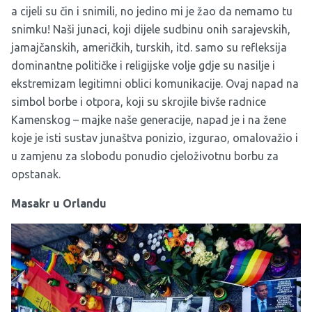
a cijeli su čin i snimili, no jedino mi je žao da nemamo tu
snimku! Naši junaci, koji dijele sudbinu onih sarajevskih,
jamajčanskih, američkih, turskih, itd. samo su refleksija
dominantne političke i religijske volje gdje su nasilje i
ekstremizam legitimni oblici komunikacije. Ovaj napad na
simbol borbe i otpora, koji su skrojile bivše radnice
Kamenskog – majke naše generacije, napad je i na žene
koje je isti sustav junaštva ponizio, izgurao, omalovažio i
u zamjenu za slobodu ponudio cjeloživotnu borbu za
opstanak.
Masakr u Orlandu