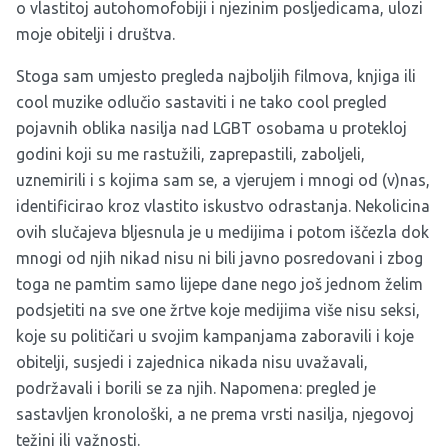
o vlastitoj autohomofobiji i njezinim posljedicama, ulozi
moje obitelji i društva.
Stoga sam umjesto pregleda najboljih filmova, knjiga ili
cool muzike odlučio sastaviti i ne tako cool pregled
pojavnih oblika nasilja nad LGBT osobama u protekloj
godini koji su me rastužili, zaprepastili, zaboljeli,
uznemirili i s kojima sam se, a vjerujem i mnogi od (v)nas,
identificirao kroz vlastito iskustvo odrastanja. Nekolicina
ovih slučajeva bljesnula je u medijima i potom iščezla dok
mnogi od njih nikad nisu ni bili javno posredovani i zbog
toga ne pamtim samo lijepe dane nego još jednom želim
podsjetiti na sve one žrtve koje medijima više nisu seksi,
koje su političari u svojim kampanjama zaboravili i koje
obitelji, susjedi i zajednica nikada nisu uvažavali,
podržavali i borili se za njih. Napomena: pregled je
sastavljen kronološki, a ne prema vrsti nasilja, njegovoj
težini ili važnosti.