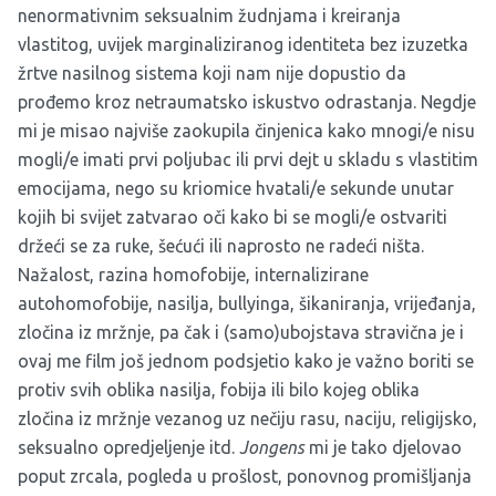
nenormativnim seksualnim žudnjama i kreiranja
vlastitog, uvijek marginaliziranog identiteta bez izuzetka
žrtve nasilnog sistema koji nam nije dopustio da
prođemo kroz netraumatsko iskustvo odrastanja. Negdje
mi je misao najviše zaokupila činjenica kako mnogi/e nisu
mogli/e imati prvi poljubac ili prvi dejt u skladu s vlastitim
emocijama, nego su kriomice hvatali/e sekunde unutar
kojih bi svijet zatvarao oči kako bi se mogli/e ostvariti
držeći se za ruke, šećući ili naprosto ne radeći ništa.
Nažalost, razina homofobije, internalizirane
autohomofobije, nasilja, bullyinga, šikaniranja, vrijeđanja,
zločina iz mržnje, pa čak i (samo)ubojstava stravična je i
ovaj me film još jednom podsjetio kako je važno boriti se
protiv svih oblika nasilja, fobija ili bilo kojeg oblika
zločina iz mržnje vezanog uz nečiju rasu, naciju, religijsko,
seksualno opredjeljenje itd.
Jongens
mi je tako djelovao
poput zrcala, pogleda u prošlost, ponovnog promišljanja