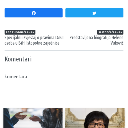
Share
Tweet
Navigacija članaka
PRETHODNI ČLANAK
SLJEDEĆI ČLANAK
Specijalni izvještaj o pravima LGBT
Predstavljena biografija Helene
osoba u BiH: Istopolne zajednice
Vuković
Komentari
komentara