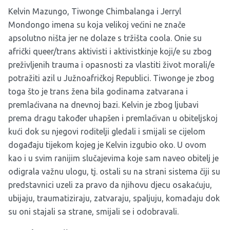
Kelvin Mazungo, Tiwonge Chimbalanga i Jerryl
Mondongo imena su koja velikoj većini ne znače
apsolutno ništa jer ne dolaze s tržišta coola. Onie su
afrički queer/trans aktivisti i aktivistkinje koji/e su zbog
preživljenih trauma i opasnosti za vlastiti život morali/e
potražiti azil u Južnoafričkoj Republici. Tiwonge je zbog
toga što je trans žena bila godinama zatvarana i
premlaćivana na dnevnoj bazi. Kelvin je zbog ljubavi
prema dragu također uhapšen i premlaćivan u obiteljskoj
kući dok su njegovi roditelji gledali i smijali se cijelom
događaju tijekom kojeg je Kelvin izgubio oko. U ovom
kao i u svim ranijim slučajevima koje sam naveo obitelj je
odigrala važnu ulogu, tj. ostali su na strani sistema čiji su
predstavnici uzeli za pravo da njihovu djecu osakaćuju,
ubijaju, traumatiziraju, zatvaraju, spaljuju, komadaju dok
su oni stajali sa strane, smijali se i odobravali.