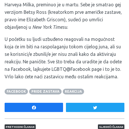
Harveya Milka, preminuo je u martu. Sebe je smatrao gej
verzijom Betsy Ross (kreatorkom prve američke zastave,
pravo ime Elizabeth Griscom), sudeći po umrlici
objavljenoj u
New York Timesu
.
U početku su ljudi uzbuđeno reagovali na mogućnost
koja će im biti na raspolaganju tokom cijelog juna, ali su
se korisnici/e zbunili/e jer nisu znali kako da aktiviraju
reakciju. Ne paničite. Sve što treba da uradite je da odete
na Facebook, lajkujete
LGBTQ@Facebook page
i to je to.
Vrlo lako ćete naći zastavicu među ostalim reakcijama.
FACEBOOK
PRIDE ZASTAVA
REAKCIJA
Share
Tweet
Navigacija članaka
PRETHODNI ČLANAK
SLJEDEĆI ČLANAK