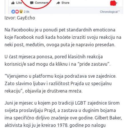
Izvor:
GayEcho
Na Facebooku je u ponudi pet standardnih emoticona
koje Facebook nudi kada hoćete izraziti svoju reakciju na
neki post, međutim, ovoga puta je napravio presedan.
U čast mjeseca ponosa, pored klasičnih reakcija
korisnici/e sad mogu da kliknu i na “pride zastavu”.
“Vjerujemo u platformu koja podražava sve zajednice.
Zato slavimo ljubav i različitost Prajda uz specijalnu
rekaciju”, objavila je društvena mreža.
Juni je mjesec u kojem po tradiciji LGBT zajednice širom
svijeta proslavljaju Prajd, a zastava u duginim bojama
ima specifično dirljivo značenje ove godine. Gilbert Baker,
aktivista koji ju je kreirao 1978. godine po nalogu