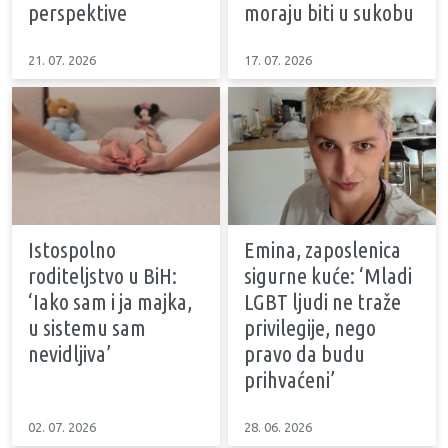
perspektive
moraju biti u sukobu
21. 07. 2026
17. 07. 2026
Istospolno
Emina, zaposlenica
roditeljstvo u BiH:
sigurne kuće: ‘Mladi
‘Iako sam i ja majka,
LGBT ljudi ne traže
u sistemu sam
privilegije, nego
nevidljiva’
pravo da budu
prihvaćeni’
02. 07. 2026
28. 06. 2026