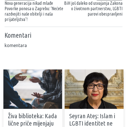
Nova generacija nikad mlađe
BiH još daleko od usvajanja Zakona
Povorke ponosa u Zagrebu: ‘Nećete
o životnom partnerstvu, LGBTI
razdvojiti naše obitelji i naša
parovi obespravljeni
prijateljstva’!
Komentari
komentara
Živa biblioteka: Kada
Seyran Ateş: Islam i
lične priče mijenjaju
LGBTI identitet ne