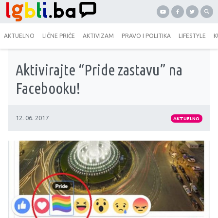
AKTUELNO
LIČNE PRIČE
AKTIVIZAM
PRAVO I POLITIKA
LIFESTYLE
K
Aktivirajte “Pride zastavu” na
Facebooku!
12. 06. 2017
AKTUELNO