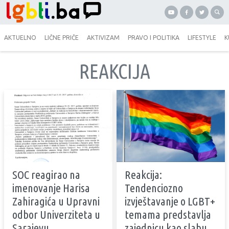
AKTUELNO
LIČNE PRIČE
AKTIVIZAM
PRAVO I POLITIKA
LIFESTYLE
K
REAKCIJA
SOC reagirao na
Reakcija:
imenovanje Harisa
Tendenciozno
Zahiragića u Upravni
izvještavanje o LGBT+
odbor Univerziteta u
temama predstavlja
Sarajevu
zajednicu kao slabu,