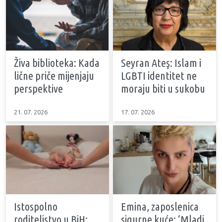
Živa biblioteka: Kada
Seyran Ateş: Islam i
lične priče mijenjaju
LGBTI identitet ne
perspektive
moraju biti u sukobu
21. 07. 2026
17. 07. 2026
Istospolno
Emina, zaposlenica
roditeljstvo u BiH:
sigurne kuće: ‘Mladi