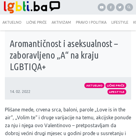
AKTUELNO
LIČNE PRIČE
AKTIVIZAM
PRAVO I POLITIKA
LIFESTYLE
K
Aromantičnost i aseksualnost –
zaboravljeno „A“ na kraju
LGBTIQA+
AKTUELNO
LIČNE PRIČE
14. 02. 2022
LIFESTYLE
Plišane mede, crvena srca, baloni, parole „Love is in the
air“, „Volim te“ i druge varijacije na temu, akcijske ponude
za nju i njega ovo Valentinovo – pretpostavljam da
dobroj većini drugi mjesec u godini prođe u susretanju i