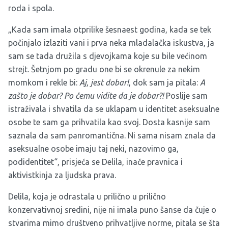
roda i spola.
„Kada sam imala otprilike šesnaest godina, kada se tek
počinjalo izlaziti vani i prva neka mladalačka iskustva, ja
sam se tada družila s djevojkama koje su bile većinom
strejt. Šetnjom po gradu one bi se okrenule za nekim
momkom i rekle bi:
Aj, jest dobar!
, dok sam ja pitala:
A
zašto je dobar? Po čemu vidite da je dobar?!
Poslije sam
istraživala i shvatila da se uklapam u identitet aseksualne
osobe te sam ga prihvatila kao svoj. Dosta kasnije sam
saznala da sam panromantična. Ni sama nisam znala da
aseksualne osobe imaju taj neki, nazovimo ga,
podidentitet“, prisjeća se Delila, inače pravnica i
aktivistkinja za ljudska prava.
Delila, koja je odrastala u prilično u prilično
konzervativnoj sredini, nije ni imala puno šanse da čuje o
stvarima mimo društveno prihvatljive norme, pitala se šta