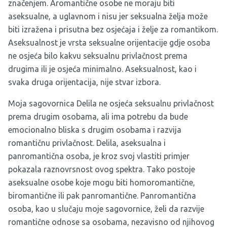
značenjem. Aromantične osobe ne moraju biti
aseksualne, a uglavnom i nisu jer seksualna želja može
biti izražena i prisutna bez osjećaja i želje za romantikom.
Aseksualnost je vrsta seksualne orijentacije gdje osoba
ne osjeća bilo kakvu seksualnu privlačnost prema
drugima ili je osjeća minimalno. Aseksualnost, kao i
svaka druga orijentacija, nije stvar izbora.
Moja sagovornica Delila ne osjeća seksualnu privlačnost
prema drugim osobama, ali ima potrebu da bude
emocionalno bliska s drugim osobama i razvija
romantičnu privlačnost. Delila, aseksualna i
panromantična osoba, je kroz svoj vlastiti primjer
pokazala raznovrsnost ovog spektra. Tako postoje
aseksualne osobe koje mogu biti homoromantične,
biromantične ili pak panromantične. Panromantična
osoba, kao u slučaju moje sagovornice, želi da razvije
romantične odnose sa osobama, nezavisno od njihovog