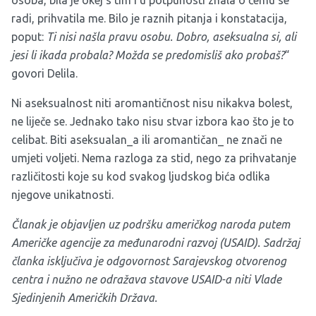
osoba, bila je okej s tim i u potpunosti znala o čemu se
radi, prihvatila me. Bilo je raznih pitanja i konstatacija,
poput:
Ti nisi našla pravu osobu. Dobro, aseksualna si, ali
jesi li ikada probala? Možda se predomisliš ako probaš?
“
govori Delila.
Ni aseksualnost niti aromantičnost nisu nikakva bolest,
ne liječe se. Jednako tako nisu stvar izbora kao što je to
celibat. Biti aseksualan_a ili aromantičan_ ne znači ne
umjeti voljeti. Nema razloga za stid, nego za prihvatanje
različitosti koje su kod svakog ljudskog bića odlika
njegove unikatnosti.
Članak je objavljen uz podršku američkog naroda putem
Američke agencije za međunarodni razvoj (USAID). Sadržaj
članka isključiva je odgovornost Sarajevskog otvorenog
centra i nužno ne odražava stavove USAID-a niti Vlade
Sjedinjenih Američkih Država.