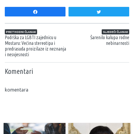
Share
Tweet
Navigacija članaka
PRETHODNI ČLANAK
SLJEDEĆI ČLANAK
Podrška za LGBTI zajednicu u
Šarenilo kalupa rodne
Mostaru: Većina stereotipa i
nebinarnosti
predrasuda proizilaze iz neznanja
i nesvjesnosti
Komentari
komentara