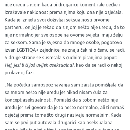
nije uredu s njom kada bi drugarice komentirale dečke i
izražavale naklonost prema njima koju ona nije osjećala.
Kada je iznijela svoj doživljaj seksualnosti prvome
partneru, on joj je rekao da s njom nešto nije uredu, da to
nije normalno jer sve osobe na ovome svijetu imaju želju
za seksom. Sama je svjesna da mnoge osobe, pogotovo
izvan LGBTIQA+ zajednice, ne znaju čak ni o čemu se radi.
S druge strane se susretala s čudnim pitanjima poput:
Hej, jesi li ti još uvijek aseksualna?
, kao da se radi o nekoj
prolaznoj fazi.
„Na početku samospoznavanja sam zaista pomišljala da
sa mnom nešto nije uredu jer nikad nisam čula za
koncept aseksualnosti. Pomisliš da s tobom nešto nije
uredu jer svi govore da je to nešto normalno, ali ti nemaš
osjećaj prema tome što drugi nazivaju normalnim. Kada
sam se prvi put autovala drugarici kao aseksualana