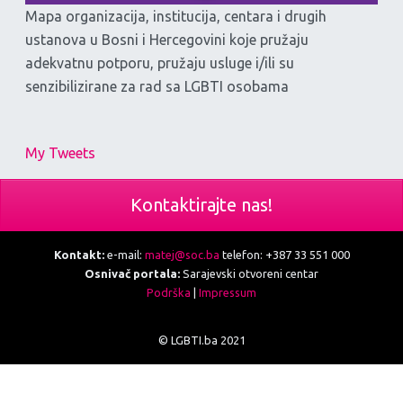
Mapa organizacija, institucija, centara i drugih
ustanova u Bosni i Hercegovini koje pružaju
adekvatnu potporu, pružaju usluge i/ili su
senzibilizirane za rad sa LGBTI osobama
My Tweets
Kontaktirajte nas!
Kontakt:
e-mail:
matej@soc.ba
telefon: +387 33 551 000
Osnivač portala:
Sarajevski otvoreni centar
Podrška
|
Impressum
© LGBTI.ba 2021