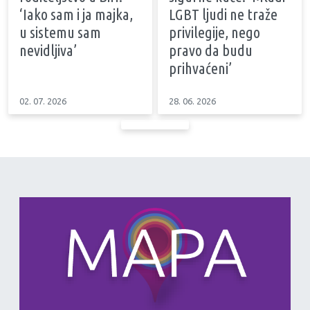
‘Iako sam i ja majka,
LGBT ljudi ne traže
u sistemu sam
privilegije, nego
nevidljiva’
pravo da budu
prihvaćeni’
02. 07. 2026
28. 06. 2026