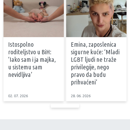
Istospolno
Emina, zaposlenica
roditeljstvo u BiH:
sigurne kuće: ‘Mladi
‘Iako sam i ja majka,
LGBT ljudi ne traže
u sistemu sam
privilegije, nego
nevidljiva’
pravo da budu
prihvaćeni’
02. 07. 2026
28. 06. 2026