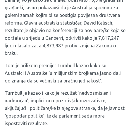
građanki, jasno pokazavši da je Australija spremna za
golemi zamah kojim bi se postigla povijesna društvena
reforma. Glavni australski statističar, David Kalisch,
rezultate je objavio na konferenciji za novinare/ke koja se
održala u srijedu u Canberri, otkrivši kako je 7,817,247
ljudi glasalo za, a 4,873,987 protiv izmjena Zakona o
braku.
Tom je prilikom premijer Turnbull kazao kako su
Australci i Australke ‘u milijunskim brojkama jasno dali
do znanja da su većinski za bračnu jednakost’.
Turnbull je kazao i kako je rezultat ‘nedvosmislen i
nadmoćan’, implicitno upozorivši konzervativce,
uključujući i političare/ke iz njegove stranke, da je javnost
‘gospodar politike’, te da parlament sada mora
ispostaviti rezultate.