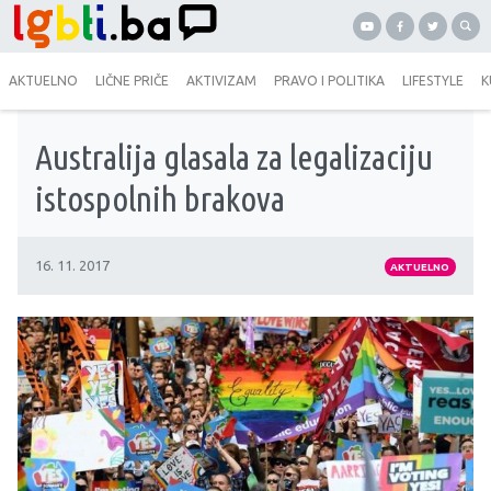
AKTUELNO
LIČNE PRIČE
AKTIVIZAM
PRAVO I POLITIKA
LIFESTYLE
K
Australija glasala za legalizaciju
istospolnih brakova
16. 11. 2017
AKTUELNO