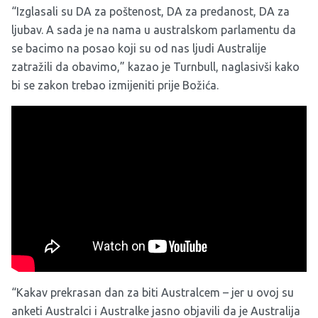
“Izglasali su DA za poštenost, DA za predanost, DA za
ljubav. A sada je na nama u australskom parlamentu da
se bacimo na posao koji su od nas ljudi Australije
zatražili da obavimo,” kazao je Turnbull, naglasivši kako
bi se zakon trebao izmijeniti prije Božića.
“Kakav prekrasan dan za biti Australcem – jer u ovoj su
anketi Australci i Australke jasno objavili da je Australija