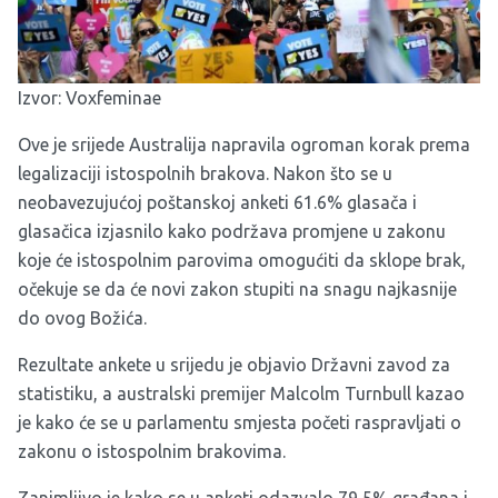
Izvor:
Voxfeminae
Ove je srijede Australija napravila ogroman korak prema
legalizaciji istospolnih brakova. Nakon što se u
neobavezujućoj poštanskoj anketi 61.6% glasača i
glasačica izjasnilo kako podržava promjene u zakonu
koje će istospolnim parovima omogućiti da sklope brak,
očekuje se da će novi zakon stupiti na snagu najkasnije
do ovog Božića.
Rezultate ankete u srijedu je objavio Državni zavod za
statistiku, a australski premijer Malcolm Turnbull kazao
je kako će se u parlamentu smjesta početi raspravljati o
zakonu o istospolnim brakovima.
Zanimljivo je kako se u anketi odazvalo 79,5% građana i