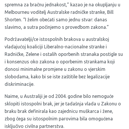
spremna za bračnu jednakost,” kazao je na okupljanju u
Melbourneu voditelj Australske radničke stranke, Bill
Shorten. “I želim obećati samo jednu stvar: danas
slavimo, a sutra počinjemo s provedbom zakona.”
Podržavatelji/ce istospolnih brakova u australskoj
vladajućoj koaliciji Liberalno-nacionalne stranke i
Radničke, Zelene i ostalih oporbenih stranaka postigle su
i konsenzus oko zakona o oporbenim strankama koji
donosi minimalne promjene u zakonu o vjerskim
slobodama, kako bi se iste zaštitile bez legalizacije
diskriminacije.
Naime, u Australiji je od 2004. godine bilo nemoguće
sklopiti istospolni brak, jer je tadašnja vlada u Zakonu o
braku brak definirala kao zajednicu muškarca i žene,
zbog čega su istospolnim parovima bila omogućena
isključivo civilna partnerstva.