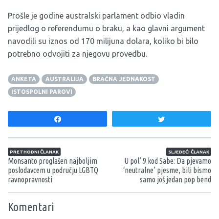
Prošle je godine australski parlament odbio vladin
prijedlog o referendumu o braku, a kao glavni argument
navodili su iznos od 170 milijuna dolara, koliko bi bilo
potrebno odvojiti za njegovu provedbu.
ANKETA
AUSTRALIJA
BRAČNA JEDNAKOST
ISTOSPOLNI PAROVI
Share
Tweet
Navigacija članaka
PRETHODNI ČLANAK
SLJEDEĆI ČLANAK
Monsanto proglašen najboljim
U pol’ 9 kod Sabe: Da pjevamo
poslodavcem u području LGBTQ
‘neutralne’ pjesme, bili bismo
ravnopravnosti
samo još jedan pop bend
Komentari