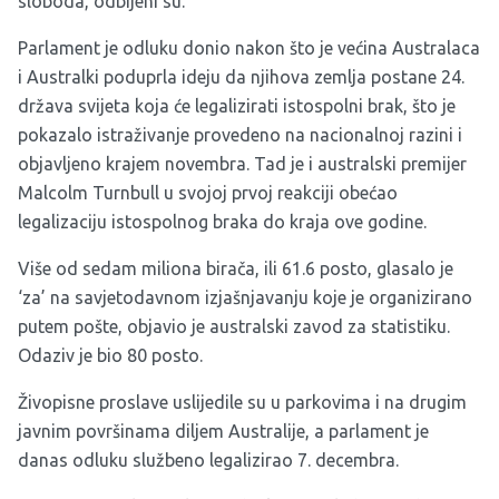
sloboda, odbijeni su.
Parlament je odluku donio nakon što je većina Australaca
i Australki poduprla ideju da njihova zemlja postane 24.
država svijeta koja će legalizirati istospolni brak, što je
pokazalo istraživanje provedeno na nacionalnoj razini i
objavljeno krajem novembra. Tad je i australski premijer
Malcolm Turnbull u svojoj prvoj reakciji obećao
legalizaciju istospolnog braka do kraja ove godine.
Više od sedam miliona birača, ili 61.6 posto, glasalo je
‘za’ na savjetodavnom izjašnjavanju koje je organizirano
putem pošte, objavio je australski zavod za statistiku.
Odaziv je bio 80 posto.
Živopisne proslave uslijedile su u parkovima i na drugim
javnim površinama diljem Australije, a parlament je
danas odluku službeno legalizirao 7. decembra.