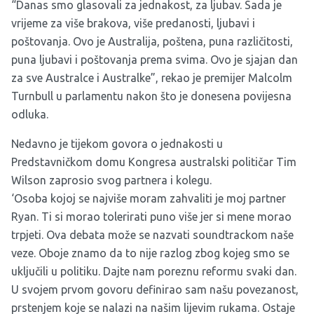
“Danas smo glasovali za jednakost, za ljubav. Sada je
vrijeme za više brakova, više predanosti, ljubavi i
poštovanja. Ovo je Australija, poštena, puna različitosti,
puna ljubavi i poštovanja prema svima. Ovo je sjajan dan
za sve Australce i Australke”, rekao je premijer Malcolm
Turnbull u parlamentu nakon što je donesena povijesna
odluka.
Nedavno je tijekom govora o jednakosti u
Predstavničkom domu Kongresa australski političar Tim
Wilson zaprosio svog partnera i kolegu.
‘Osoba kojoj se najviše moram zahvaliti je moj partner
Ryan. Ti si morao tolerirati puno više jer si mene morao
trpjeti. Ova debata može se nazvati soundtrackom naše
veze. Oboje znamo da to nije razlog zbog kojeg smo se
uključili u politiku. Dajte nam poreznu reformu svaki dan.
U svojem prvom govoru definirao sam našu povezanost,
prstenjem koje se nalazi na našim lijevim rukama. Ostaje