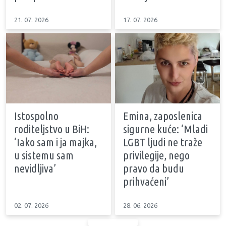
21. 07. 2026
17. 07. 2026
Istospolno
Emina, zaposlenica
roditeljstvo u BiH:
sigurne kuće: ‘Mladi
‘Iako sam i ja majka,
LGBT ljudi ne traže
u sistemu sam
privilegije, nego
nevidljiva’
pravo da budu
prihvaćeni’
02. 07. 2026
28. 06. 2026