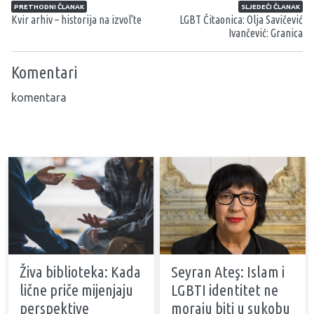
Navigacija članaka
PRETHODNI ČLANAK
SLJEDEĆI ČLANAK
Kvir arhiv – historija na izvol'te
LGBT Čitaonica: Olja Savičević
Ivančević: Granica
Komentari
komentara
Živa biblioteka: Kada
Seyran Ateş: Islam i
lične priče mijenjaju
LGBTI identitet ne
perspektive
moraju biti u sukobu