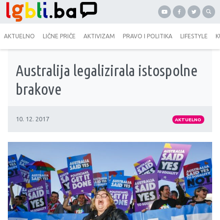
AKTUELNO
LIČNE PRIČE
AKTIVIZAM
PRAVO I POLITIKA
LIFESTYLE
K
Australija legalizirala istospolne
brakove
10. 12. 2017
AKTUELNO