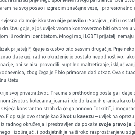
t razmisliti prije nego spomenem svoju partnericu. Ova otvo
ram na svoj posao i izgradim značajne veze, i profesionalno i 
 svjesna da moje iskustvo
nije pravilo
u Sarajevu, niti u osta
u društvu gdje je još uvijek veoma kontroverzno biti otvoren u
om ili rodnim identitetom. Mnogi moji LGBTI prijatelji nemaju 
izak prijatelj F, čije je iskustvo bilo sasvim drugačije. Prije ne
znao da je gej, radno okruženje je postalo nepodnošljivo. Iak
acije, oni se nisu provodili. Suptilno maltretiranje, isključivanje
kodnevnica, zbog čega je F bio primoran dati otkaz. Ova situacij
nu štetu.
 krije svoj privatni život. Trauma s prethodnog posla ga i dalje
čnom životu s kolegama_icama i ide do krajnjih granica kako bi
u. Osjeća konstantno strah da će ga ponovo “otkriti”, i moguć
vo. F opisuje ovo stanje kao
život u kavezu
– uvijek na oprezu
 iz radnog okruženja i prestravljen da pokaže
svoje pravo ja
.
 nego i izolirajući, i podsjetnik je na široko rasprostranjenu sti