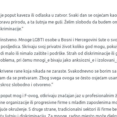
 je poput kaveza ili odlaska u zatvor. Svaki dan se osjećam ka
pravu prirodu, a ta šutnja me guši. Želim slobodu da budem on
kriminacije.”
edinstveno. Mnoge LGBTI osobe u Bosni i Hercegovini šute o svo
h posljedica. Skrivaju svoj privatni život koliko god mogu, pokuš
i malo ili nimalo zaštite i podrške. Strah od diskriminacije ili
oblema, pri čemu mnogi_e bivaju jako anksiozni_e i izolovani_
 skrivene rane koja nikada ne zaraste. Svakodnevno se borim sa
am da se pretvaram. Zbog svega ovoga se često osjećam usaml
ti skroz slobodno i otvoreno.”
, poput mog i F-ovog, otkrivaju značajan jaz u profesionalnim
dine organizacije ili progresivne firme s mlađim zaposlenima m
juće okruženje. S druge strane, tradicionalni sektori ili firme be
eću šutnju i diskriminaciju. Za mnoge, radno mjesto može djelo