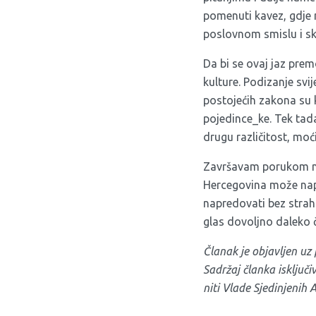
pomenuti kavez, gdje 
poslovnom smislu i skr
Da bi se ovaj jaz prem
kulture. Podizanje svi
postojećih zakona su k
pojedince_ke. Tek tada 
drugu različitost, moći
Završavam porukom 
Hercegovina može nap
napredovati bez straha
glas dovoljno daleko 
Članak je objavljen u
Sadržaj članka isključ
niti Vlade Sjedinjenih 