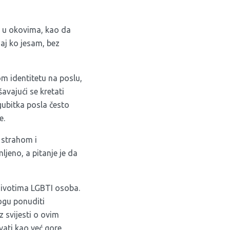
o u okovima, kao da
aj ko jesam, bez
m identitetu na poslu,
avajući se kretati
 gubitka posla često
e.
 strahom i
jeno, a pitanje je da
 životima LGBTI osoba.
ogu ponuditi
z svijesti o ovim
vati kao već gore