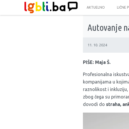
AKTUELNO
LIČNE 
Autovanje na
11. 10. 2024
PIŠE: Maja Š.
Profesionalna iskustv
kompanijama u kojima 
raznolikost i inkluzij
zbog čega su primorane
dovodi do
straha, an