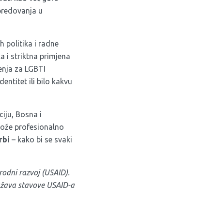
apredovanja u
h politika i radne
a i striktna primjena
ženja za LGBTI
entitet ili bilo kakvu
ciju, Bosna i
može profesionalno
orbi
– kako bi se svaki
odni razvoj (USAID).
ražava stavove USAID-a