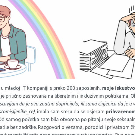
i u mladoj IT kompaniji s preko 200 zaposlenih,
moje iskustvo
 je prilično zasnovana na liberalnim i inkluzivnim politikama. 
stavljam da je ovo znatno doprinijelo, ili sama činjenica da je u 
istomišljenike_ce)
, imala sam sreću da se osjećam
prihvaćenom
d samog početka sam bila otvorena po pitanju svoje seksualno
atile bez zadrške. Razgovori o vezama, porodici i privatnom ži