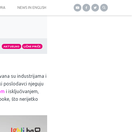
URA
NEWS IN ENGLISH
AKTUELNO
LIČNE PRIČE
vana su industrijama i
i poslodavci njeguju
jom
i isključivanjem,
oke, što nerijetko