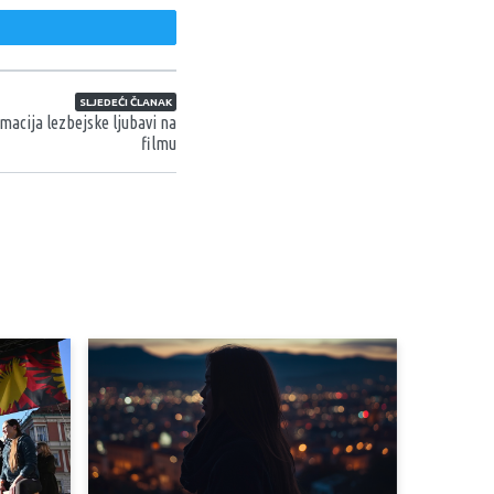
weet
SLJEDEĆI ČLANAK
acija lezbejske ljubavi na
filmu