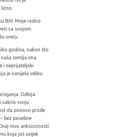
renost mi je
lično.
tku BiH. Moje radno
 vezi sa svojom
tu sreću.
koliko godina, nakon što
o naša zemlja ima
 i neprijateljski
a je nanijela veliku
 proganja. Odbija
 sakrio svoju
nost da ponovo prođe
 – bez posebne
 Ovaj nivo anksioznosti
gmu koja još uvijek