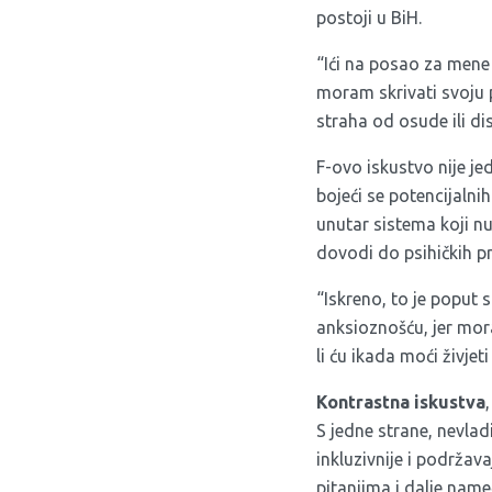
postoji u BiH.
“Ići na posao za mene
moram skrivati svoju 
straha od osude ili dis
F-ovo iskustvo nije j
bojeći se potencijalni
unutar sistema koji nud
dovodi do psihičkih pr
“Iskreno, to je poput
anksioznošću, jer mor
li ću ikada moći živje
Kontrastna iskustva
S jedne strane, nevla
inkluzivnije i podržava
pitanjima i dalje nam