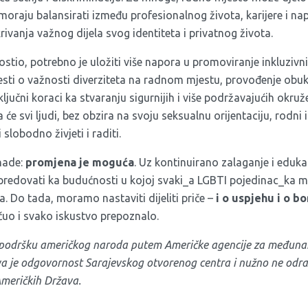
moraju balansirati između profesionalnog života, karijere i n
ivanja važnog dijela svog identiteta i privatnog života.
ostio, potrebno je uložiti više napora u promoviranje inkluzivni
jesti o važnosti diverziteta na radnom mjestu, provođenje obuk
ljučni koraci ka stvaranju sigurnijih i više podržavajućih okru
će svi ljudi, bez obzira na svoju seksualnu orijentaciju, rodni id
 slobodno živjeti i raditi.
nade:
promjena je moguća
. Uz kontinuirano zalaganje i eduka
redovati ka budućnosti u kojoj svaki_a LGBTI pojedinac_ka 
. Do tada, moramo nastaviti dijeliti priče –
i o uspjehu i o b
čuo i svako iskustvo prepoznalo.
z podršku američkog naroda putem Američke agencije za međunar
iva je odgovornost Sarajevskog otvorenog centra i nužno ne od
Američkih Država.