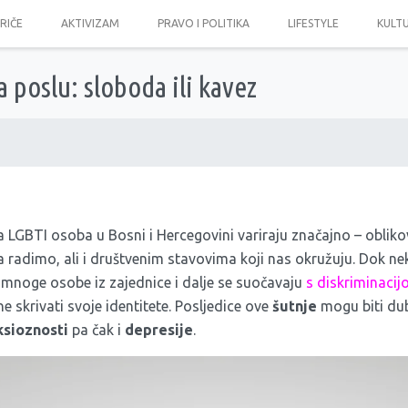
PRIČE
AKTIVIZAM
PRAVO I POLITIKA
LIFESTYLE
KULT
 poslu: sloboda ili kavez
a LGBTI osoba u Bosni i Hercegovini variraju značajno – obliko
radimo, ali i društvenim stavovima koji nas okružuju. Dok nek
u, mnoge osobe iz zajednice i dalje se suočavaju
s diskriminaci
 skrivati svoje identitete. Posljedice ove
šutnje
mogu biti dub
ksioznosti
pa čak
i
depresije
.