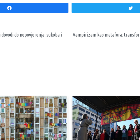
Share
T
aka
i dovodi do nepovjerenja, sukoba i
Vampirizam kao metafora: transform