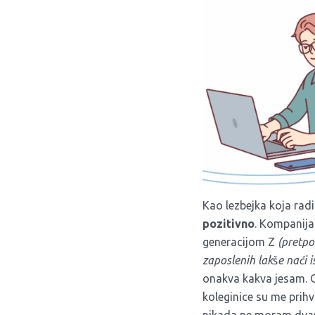
Kao lezbejka koja rad
pozitivno
. Kompanija
generacijom Z
(pretpo
zaposlenih lak
š
e naći 
onakva kakva jesam. O
koleginice su me prihv