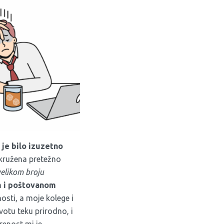
 je bilo izuzetno
Okružena pretežno
velikom broju
 i poštovanom
sti, a moje kolege i
votu teku prirodno, i