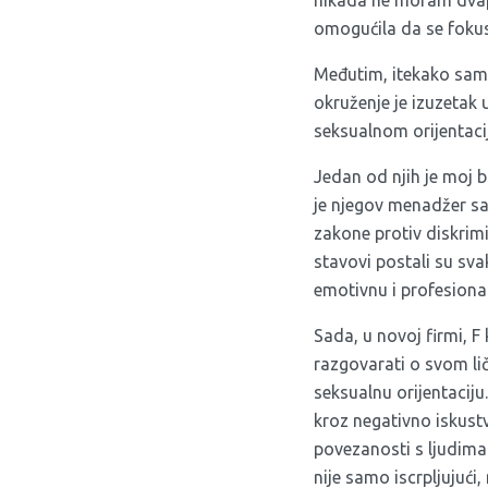
nikada ne moram dvapu
omogućila da se fokusi
Međutim, itekako sam
okruženje je izuzetak 
seksualnom orijentacij
Jedan od njih je moj bl
je njegov menadžer sa
zakone protiv diskrimin
stavovi postali su sva
emotivnu i profesional
Sada, u novoj firmi, F
razgovarati o svom li
seksualnu orijentacij
kroz negativno iskust
povezanosti s ljudima
nije samo iscrpljujući,