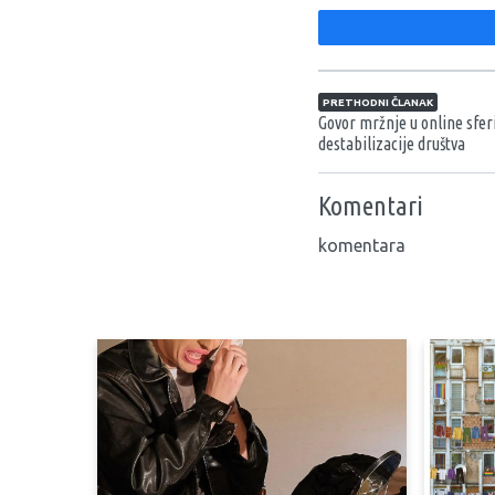
Navigacija član
PRETHODNI ČLANAK
Govor mržnje u online sfer
destabilizacije društva
Komentari
komentara