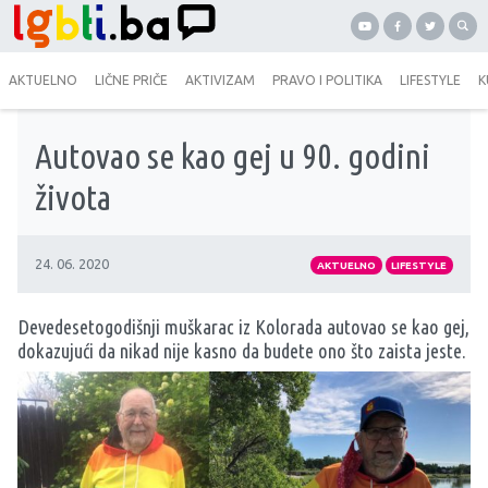
AKTUELNO
LIČNE PRIČE
AKTIVIZAM
PRAVO I POLITIKA
LIFESTYLE
K
Autovao se kao gej u 90. godini
života
24. 06. 2020
AKTUELNO
LIFESTYLE
Devedesetogodišnji muškarac iz Kolorada autovao se kao gej,
dokazujući da nikad nije kasno da budete ono što zaista jeste.