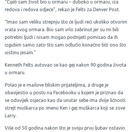
“Cijeli sam život bio u ormaru – duboko u ormaru, iza
redova i redova odjeće”, rekao je Felts za Denver Post.
“Imao sam veliku strepnju što će ljudi reći ukoliko otvorim
vrata svog ormara. Bio sam vrlo zabrinut jer su mi bili
potrebni ljudi i nisam mogao podnijeti pomisao da ih
izgubim samo zato što sam odlučio konačno biti ono što
uistinu jesam.”
Kenneth Felts autovao se kao gej nakon 90 godina života
u ormaru.
Polao je e-mailove bliskim prijateljima, a druge je
obavijestio u postu na Facebooku u kojem je priznao da
se oduvijek osjećao kao da unutar sebe ima dvije ličnosti:
strejt muškarca po imenu Ken i gej muškarca koji se zove
Larry.
Više od 50 godina nakon što je svoju prvu ljubav ostavio