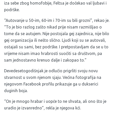
iza sebe zbog homofobije, Feltsa je dočekao val ljubavi i
podrške.
“Autovanje u 50-im, 60-im i 70-im su bili grozni”, rekao je.
“To je bio razlog zašto nikad prije nisam razmišljao o
tome da se autujem. Nije postojala gej zajednica, nije bilo
gej organizacija ili nešto slično. Ljudi koji su se autovali,
ostajali su sami, bez podrške. I pretpostavljam da se u to
vrijeme nisam imao hrabrosti suočiti sa društvom, pa
sam jednostavno krenuo dalje i zakopao to.”
Devedesetogodišnjak je odlučio prigrliti svoju novu
stvarnost u svom njenom sjaju. Većina fotografija na
njegovom Facebook profilu prikazuje ga u dukserici
duginih boja.
“On je mnogo hrabar i uopće to ne shvata, ali ono što je
uradio je izvanredno”, rekla je njegova kći.