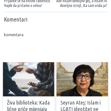
Prijavite se na online radionicu:
Ako nisam dovoljno gej, a nisam ni
Hajde da pričamo o seksu!
dovoljno strejt, šta sam onda ja?
Komentari
komentara
Živa biblioteka: Kada
Seyran Ateş: Islam i
lične priče mijenjaju
LGBTI identitet ne