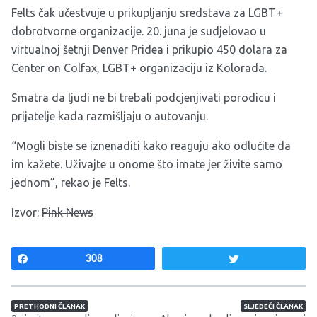
Felts čak učestvuje u prikupljanju sredstava za LGBT+
dobrotvorne organizacije. 20. juna je sudjelovao u
virtualnoj šetnji Denver Pridea i prikupio 450 dolara za
Center on Colfax, LGBT+ organizaciju iz Kolorada.
Smatra da ljudi ne bi trebali podcjenjivati ​​porodicu i
prijatelje kada razmišljaju o autovanju.
“Mogli biste se iznenaditi kako reaguju ako odlučite da
im kažete. Uživajte u onome što imate jer živite samo
jednom”, rekao je Felts.
Izvor:
Pink News
Share
308
Tweet
Navigacija članaka
PRETHODNI ČLANAK
SLJEDEĆI ČLANAK