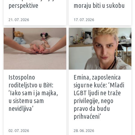
perspektive
moraju biti u sukobu
21. 07. 2026
17. 07. 2026
Istospolno
Emina, zaposlenica
roditeljstvo u BiH:
sigurne kuće: ‘Mladi
‘Iako sam i ja majka,
LGBT ljudi ne traže
u sistemu sam
privilegije, nego
nevidljiva’
pravo da budu
prihvaćeni’
02. 07. 2026
28. 06. 2026