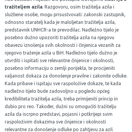
tražiteljem azila
. Razgovoru, osim tražitelja azila i
službene osobe, mogu prisustvovati: zakonski zastupnik,
odnosno staratelj kada je maloljetan tražitelja azila,
predstavnik UNHCR-a te prevodilac. Nadležno tijelo je
posebno dužno upozoriti tražitelja azila na njegovu
obavezu iznošenja svih okolnosti i činjenica vezanih za
njegovo traženje azila u BiH. Nadležno tijelo dužno je
utvrditi i ispitati sve relevantne činjenice i okolnosti,
posebno informaciju o zemlji porijekla, te procijeniti
valjanost dokaza za donošenje pravilne i zakonite odluke.
Kada pribave i ispitaju sve raspoložive dokaze, te kada
nadležno tijelo bude zadovoljno u pogledu općeg
kredibiliteta tražitelja azila, treba primijeniti princip in
dubio pro reo. Također, dužni su omogućiti tražitelju
azila da iscrpno predstavi, pojasni i potkrijepi svim
raspoloživim dokazima sve činjenice i okolnosti
relevantne za donošenje odluke po zahtjevu za azil.