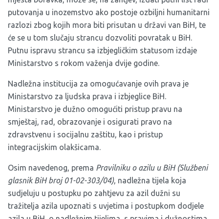
putovanja u inozemstvo ako postoje ozbiljni humanitarni
razlozi zbog kojih mora biti prisutan u državi van BiH, te
će se u tom slučaju strancu dozvoliti povratak u BiH.
Putnu ispravu strancu sa izbjegličkim statusom izdaje
Ministarstvo s rokom važenja dvije godine.
Nadležna institucija za omogućavanje ovih prava je
Ministarstvo za ljudska prava i izbjeglice BiH.
Ministarstvo je dužno omogućiti pristup pravu na
smještaj, rad, obrazovanje i osigurati pravo na
zdravstvenu i socijalnu zaštitu, kao i pristup
integracijskim olakšicama.
Osim navedenog, prema
Pravilniku o azilu u BiH (Službeni
glasnik BiH broj 01-02-303/04)
, nadležna tijela koja
sudjeluju u postupku po zahtjevu za azil dužni su
tražitelja azila upoznati s uvjetima i postupkom dodjele
azila u BiH, o nadležnim tijelima, s pravima i dužnostima