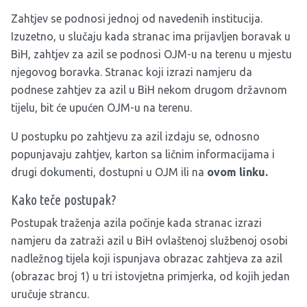
Zahtjev se podnosi jednoj od navedenih institucija.
Izuzetno, u slučaju kada stranac ima prijavljen boravak u
BiH, zahtjev za azil se podnosi OJM-u na terenu u mjestu
njegovog boravka. Stranac koji izrazi namjeru da
podnese zahtjev za azil u BiH nekom drugom državnom
tijelu, bit će upućen OJM-u na terenu.
U postupku po zahtjevu za azil izdaju se, odnosno
popunjavaju zahtjev, karton sa ličnim informacijama i
drugi dokumenti, dostupni u OJM ili na
ovom linku.
Kako teče postupak?
Postupak traženja azila počinje kada stranac izrazi
namjeru da zatraži azil u BiH ovlaštenoj službenoj osobi
nadležnog tijela koji ispunjava obrazac zahtjeva za azil
(obrazac broj 1) u tri istovjetna primjerka, od kojih jedan
uručuje strancu.