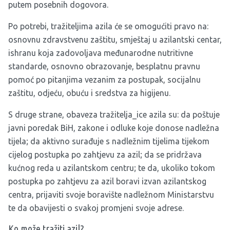
putem posebnih dogovora.
Po potrebi, tražiteljima azila će se omogućiti pravo na:
osnovnu zdravstvenu zaštitu, smještaj u azilantski centar,
ishranu koja zadovoljava međunarodne nutritivne
standarde, osnovno obrazovanje, besplatnu pravnu
pomoć po pitanjima vezanim za postupak, socijalnu
zaštitu, odjeću, obuću i sredstva za higijenu.
S druge strane, obaveza tražitelja_ice azila su: da poštuje
javni poredak BiH, zakone i odluke koje donose nadležna
tijela; da aktivno surađuje s nadležnim tijelima tijekom
cijelog postupka po zahtjevu za azil; da se pridržava
kućnog reda u azilantskom centru; te da, ukoliko tokom
postupka po zahtjevu za azil boravi izvan azilantskog
centra, prijaviti svoje boravište nadležnom Ministarstvu
te da obavijesti o svakoj promjeni svoje adrese.
Ko može tražiti azil?