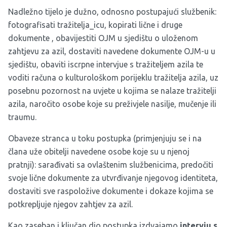
Nadležno tijelo je dužno, odnosno postupajući službenik:
fotografisati tražitelja_icu, kopirati lične i druge
dokumente , obavijestiti OJM u sjedištu o uloženom
zahtjevu za azil, dostaviti navedene dokumente OJM-u u
sjedištu, obaviti iscrpne intervjue s tražiteljem azila te
voditi računa o kulturološkom porijeklu tražitelja azila, uz
posebnu pozornost na uvjete u kojima se nalaze tražitelji
azila, naročito osobe koje su preživjele nasilje, mučenje ili
traumu.
Obaveze stranca u toku postupka (primjenjuju se i na
člana uže obitelji navedene osobe koje su u njenoj
pratnji): sarađivati sa ovlaštenim službenicima, predočiti
svoje lične dokumente za utvrđivanje njegovog identiteta,
dostaviti sve raspoložive dokumente i dokaze kojima se
potkrepljuje njegov zahtjev za azil.
Kao zaseban i ključan dio postupka izdvajamo
intervju s