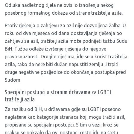
Odluka nadležnog tijela ne ovisi o iznošenju nekog
posebnog formalnog dokaza od strane tražitelja azila.
Protiv rješenja o zahtjevu za azil nije dozvoljena žalba. U
roku od dva mjeseca od dana dostavljanja rješenja po
zahtjevu za azil, tražitelj azila može podnijeti tužbu Sudu
BiH. Tužba odlaže izvršenje rješenja do njegove
pravosnažnosti. Drugim riječima, ide se u korist tražitelja
azila, tako da neće biti dužan napustiti zemlju li trpiti
druge negativne posljedice do okončanja postupka pred
Sudom.
Specijalni postupci u stranim državama za LGBTI
tražitelji azila
Za razliku od BiH, u državama gdje su LGBTI posebno
naglašene kao kategorije stranaca koji mogu tražiti azil,
propisane su specijalni postupci. S tim u vezi, kroz se
praksu se pokzalo da ovi postupci često idu na štetu