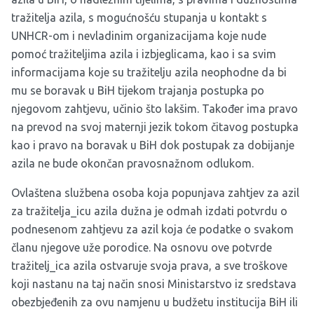
tražitelja azila, s mogućnošću stupanja u kontakt s
UNHCR-om i nevladinim organizacijama koje nude
pomoć tražiteljima azila i izbjeglicama, kao i sa svim
informacijama koje su tražitelju azila neophodne da bi
mu se boravak u BiH tijekom trajanja postupka po
njegovom zahtjevu, učinio što lakšim. Također ima pravo
na prevod na svoj maternji jezik tokom čitavog postupka
kao i pravo na boravak u BiH dok postupak za dobijanje
azila ne bude okončan pravosnažnom odlukom.
Ovlaštena službena osoba koja popunjava zahtjev za azil
za tražitelja_icu azila dužna je odmah izdati potvrdu o
podnesenom zahtjevu za azil koja će podatke o svakom
članu njegove uže porodice. Na osnovu ove potvrde
tražitelj_ica azila ostvaruje svoja prava, a sve troškove
koji nastanu na taj način snosi Ministarstvo iz sredstava
obezbjeđenih za ovu namjenu u budžetu institucija BiH ili