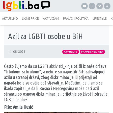
AKTUELNO
LIČNE PRIČE
AKTIVIZAM
PRAVO I POLITIKA
LIFESTYLE
K
Azil za LGBTI osobe u BiH
11. 08. 2021
AKTUELNO
PRAVO I POLITIKA
Često čujemo da su LGBTI aktivisti_kinje otišli iz naše države
“trbuhom za kruhom”, a neki_e su napustili BiH zahvaljujući
azilu u stranoj državi, zbog diskriminacije ili prijetnji od
napada koje su ovdje doživljavali_e. Međutim, da li smo se
ikada zapitali_e da li Bosna i Hercegovina može dati azil
strancu po osnovu diskriminacije i prijetnje po život i zdravlje
LGBTI osobe?
Piše: Amila Husić