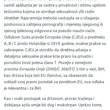
samih aplikanta jer se zadire u privatnost i intimu upitnim
testovima kojima se utvrđuje seksualnost i/ili rodni
idnetitet. Najsramnija metoda sastojala se u izlaganju
podnosioca zahtjeva pornografiji i mjerenju njegovog ili
njenog tjelesnog odgovora na pseudo-naučni način.
Odlukom Suda pravde Evropske Unije (CJEU) u predmetu
A, B i C protiv Holandije iz 2014. godine, ovakve prakse su
zabranjene. CJEU je utvrdilo da direktna pitanja o
detaljima seksualne prakse krše pravo na privatni i
porodični život prema članu 7.
Povelje o temeljnim
pravima Evropske Unije (2000/C 364/01)
. S tim u vezi, BiH,
kao država koja teži EU članstvu, sa obavezom da
uskladi svoj pravni poredak sa poretkom EU, ova odluka
je relevantna i za BiH.
Kao i svaki postupak sa državom, proces traženja i
dobijanja azila umije bit dug i mukotrpan. Uprkos tome,