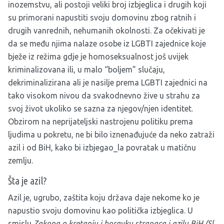
inozemstvu, ali postoji veliki broj izbjeglica i drugih koji
su primorani napustiti svoju domovinu zbog ratnih i
drugih vanrednih, nehumanih okolnosti. Za očekivati je
da se među njima nalaze osobe iz LGBTI zajednice koje
bježe iz režima gdje je homoseksualnost još uvijek
kriminalizovana ili, u malo “boljem” slučaju,
dekriminalizirana ali je nasilje prema LGBTI zajednici na
tako visokom nivou da svakodnevno žive u strahu za
svoj život ukoliko se sazna za njegov/njen identitet.
Obzirom na neprijateljski nastrojenu politiku prema
ljudima u pokretu, ne bi bilo iznenađujuće da neko zatraži
azil i od BiH, kako bi izbjegao_la povratak u matičnu
zemlju.
Šta je azil?
Azil je, ugrubo, zaštita koju država daje nekome ko je
napustio svoju domovinu kao politička izbjeglica. U
smislu
Zakona o kretanju i boravku stranaca i azilu BiH (Sl.