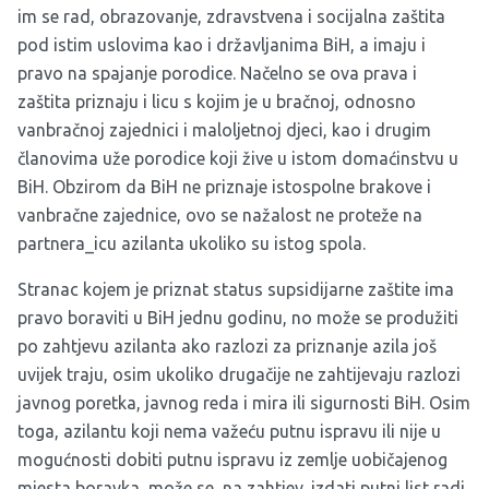
im se rad, obrazovanje, zdravstvena i socijalna zaštita
pod istim uslovima kao i državljanima BiH, a imaju i
pravo na spajanje porodice. Načelno se ova prava i
zaštita priznaju i licu s kojim je u bračnoj, odnosno
vanbračnoj zajednici i maloljetnoj djeci, kao i drugim
članovima uže porodice koji žive u istom domaćinstvu u
BiH. Obzirom da BiH ne priznaje istospolne brakove i
vanbračne zajednice, ovo se nažalost ne proteže na
partnera_icu azilanta ukoliko su istog spola.
Stranac kojem je priznat status supsidijarne zaštite ima
pravo boraviti u BiH jednu godinu, no može se produžiti
po zahtjevu azilanta ako razlozi za priznanje azila još
uvijek traju, osim ukoliko drugačije ne zahtijevaju razlozi
javnog poretka, javnog reda i mira ili sigurnosti BiH. Osim
toga, azilantu koji nema važeću putnu ispravu ili nije u
mogućnosti dobiti putnu ispravu iz zemlje uobičajenog
mjesta boravka, može se, na zahtjev, izdati putni list radi