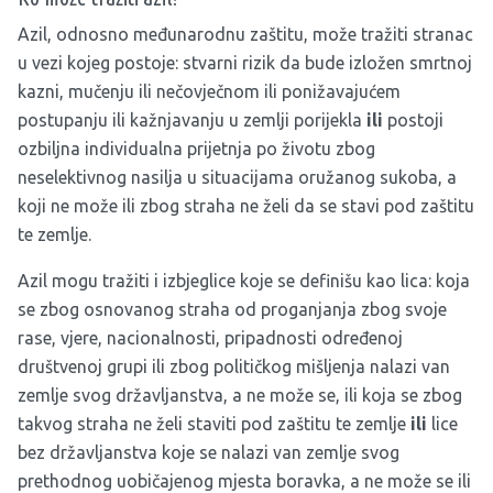
Azil, odnosno međunarodnu zaštitu, može tražiti stranac
u vezi kojeg postoje: stvarni rizik da bude izložen smrtnoj
kazni, mučenju ili nečovječnom ili ponižavajućem
postupanju ili kažnjavanju u zemlji porijekla
ili
postoji
ozbiljna individualna prijetnja po životu zbog
neselektivnog nasilja u situacijama oružanog sukoba, a
koji ne može ili zbog straha ne želi da se stavi pod zaštitu
te zemlje.
Azil mogu tražiti i izbjeglice koje se definišu kao lica: koja
se zbog osnovanog straha od proganjanja zbog svoje
rase, vjere, nacionalnosti, pripadnosti određenoj
društvenoj grupi ili zbog političkog mišljenja nalazi van
zemlje svog državljanstva, a ne može se, ili koja se zbog
takvog straha ne želi staviti pod zaštitu te zemlje
ili
lice
bez državljanstva koje se nalazi van zemlje svog
prethodnog uobičajenog mjesta boravka, a ne može se ili