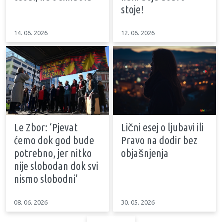
stoje!
14. 06. 2026
12. 06. 2026
Le Zbor: ‘Pjevat
Lični esej o ljubavi ili
ćemo dok god bude
Pravo na dodir bez
potrebno, jer nitko
objašnjenja
nije slobodan dok svi
nismo slobodni’
08. 06. 2026
30. 05. 2026