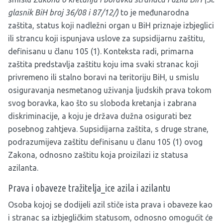
glasnik BiH broj 36/08 i 87/12/)
to je međunarodna
zaštita, status koji nadležni organ u BiH priznaje izbjeglici
ili strancu koji ispunjava uslove za supsidijarnu zaštitu,
definisanu u članu 105 (1). Konteksta radi, primarna
zaštita predstavlja zaštitu koju ima svaki stranac koji
privremeno ili stalno boravi na teritoriju BiH, u smislu
osiguravanja nesmetanog uživanja ljudskih prava tokom
svog boravka, kao što su sloboda kretanja i zabrana
diskriminacije, a koju je država dužna osigurati bez
posebnog zahtjeva. Supsidijarna zaštita, s druge strane,
podrazumijeva zaštitu definisanu u članu 105 (1) ovog
Zakona, odnosno zaštitu koja proizilazi iz statusa
azilanta.
Prava i obaveze tražitelja_ice azila i azilantu
Osoba kojoj se dodijeli azil stiče ista prava i obaveze kao
i stranac sa izbjegličkim statusom, odnosno omogućit će