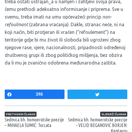
treba ostati ustrajan_a u namjeri i zahtjevi svoja prava,
čemu prethodi adekvatno informisanje i priprema. Sve u
svemu, treba imati na umu općevažeći princip
non-
refoulmant
(zabrana vraćanja). Dakle, stranac neće, ni na
koji način, biti protjeran ili vraćen (“refoulement”) na
teritorije gdje bi mu život ili sloboda bili ugroženi zbog
njegove rase, vjere, nacionalnosti, pripadnosti određenoj
društvenoj grupi ili zbog političkog mišljenja, bez obzira
da li mu je zvanično odobrena međunarodna zaštita.
Share
398
Tweet
Navigacija članaka
PRETHODNI ČLANAK
SLJEDEĆI ČLANAK
Sedmica bh. homoerotske poezije
Sedmica bh. homoerotske poezije
– MIHAELA ŠUMIĆ: Toccata
– VELID BEGANOVIĆ BORJEN:
Kentauru