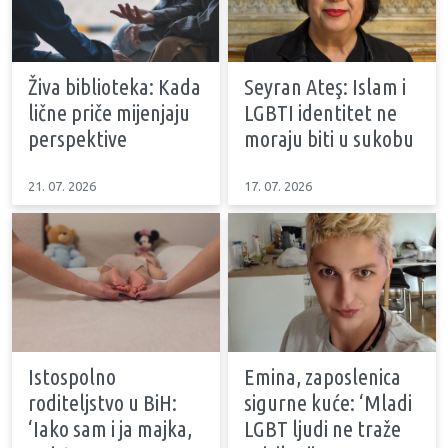
Živa biblioteka: Kada
Seyran Ateş: Islam i
lične priče mijenjaju
LGBTI identitet ne
perspektive
moraju biti u sukobu
21. 07. 2026
17. 07. 2026
Istospolno
Emina, zaposlenica
roditeljstvo u BiH:
sigurne kuće: ‘Mladi
‘Iako sam i ja majka,
LGBT ljudi ne traže