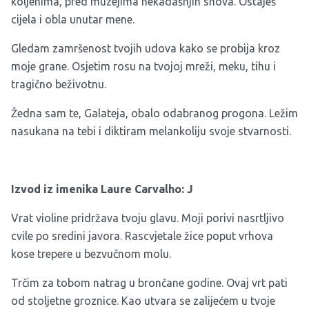
koljenima, pred muzejima nekadašnjih snova. Ostaješ
cijela i obla unutar mene.
Gledam zamršenost tvojih udova kako se probija kroz
moje grane. Osjetim rosu na tvojoj mreži, meku, tihu i
tragično beživotnu.
Žedna sam te, Galateja, obalo odabranog progona. Ležim
nasukana na tebi i diktiram melankoliju svoje stvarnosti.
Izvod iz imenika Laure Carvalho: J
Vrat violine pridržava tvoju glavu. Moji porivi nasrtljivo
cvile po sredini javora. Rascvjetale žice poput vrhova
kose trepere u bezvučnom molu.
Trčim za tobom natrag u brončane godine. Ovaj vrt pati
od stoljetne groznice. Kao utvara se zalijećem u tvoje