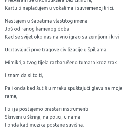
Pretvaram se u konduktera bez cilindra,
Kartu ti naplaćujem u vokalima i suvremenoj lirici.
Nastajem u šapatima vlastitog imena
Još od ranog kamenog doba
Kad se svijet oko nas naivno igrao sa zemljom i krvi
Ucrtavajući prve tragove civilizacije u špiljama.
Mimikrija tvog tijela razbarušeno tumara kroz zrak
I znam da si to ti,
Pa i onda kad šutiš u mraku spuštajući glavu na moje
rame,
I ti i ja postajemo prastari instrumenti
Skriveni u škrinji, na polici, u nama
I onda kad muzika postane suvišna.