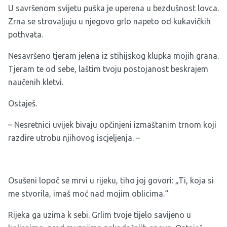
U savršenom svijetu puška je uperena u bezdušnost lovca.
Zrna se strovaljuju u njegovo grlo napeto od kukavičkih
pothvata.
Nesavršeno tjeram jelena iz stihijskog klupka mojih grana.
Tjeram te od sebe, laštim tvoju postojanost beskrajem
naučenih kletvi.
Ostaješ.
– Nesretnici uvijek bivaju opčinjeni izmaštanim trnom koji
razdire utrobu njihovog iscjeljenja. –
Osušeni lopoč se mrvi u rijeku, tiho joj govori: „Ti, koja si
me stvorila, imaš moć nad mojim oblicima.“
Rijeka ga uzima k sebi. Grlim tvoje tijelo savijeno u