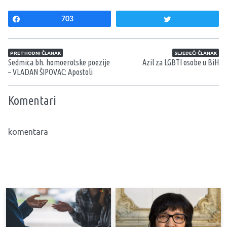
Share
703
Tweet
Navigacija članaka
PRETHODNI ČLANAK
SLJEDEĆI ČLANAK
Sedmica bh. homoerotske poezije
Azil za LGBTI osobe u BiH
– VLADAN ŠIPOVAC: Apostoli
Komentari
komentara