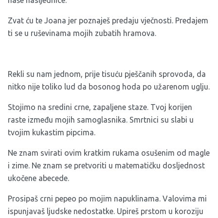
naše nasljednice.
Zvat ću te Joana jer poznaješ predaju vječnosti. Predajem
ti se u ruševinama mojih zubatih hramova.
Rekli su nam jednom, prije tisuću pješčanih sprovoda, da
nitko nije toliko lud da bosonog hoda po užarenom uglju.
Stojimo na sredini crne, zapaljene staze. Tvoj korijen
raste između mojih samoglasnika. Smrtnici su slabi u
tvojim kukastim pipcima.
Ne znam svirati ovim kratkim rukama osušenim od magle
i zime. Ne znam se pretvoriti u matematičku dosljednost
ukočene abecede.
Prosipaš crni pepeo po mojim napuklinama. Valovima mi
ispunjavaš ljudske nedostatke. Upireš prstom u koroziju