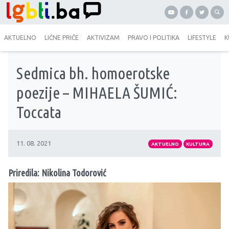
AKTUELNO
LIČNE PRIČE
AKTIVIZAM
PRAVO I POLITIKA
LIFESTYLE
K
Sedmica bh. homoerotske
poezije – MIHAELA ŠUMIĆ:
Toccata
11. 08. 2021
AKTUELNO
KULTURA
Priredila: Nikolina Todorović