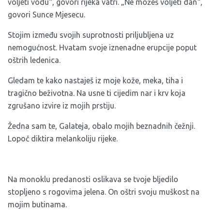
voljeti vodu“, govori rijeka vatri. „Ne možeš voljeti dan“,
govori Sunce Mjesecu.
Stojim između svojih suprotnosti priljubljena uz
nemogućnost. Hvatam svoje iznenadne erupcije poput
oštrih ledenica.
Gledam te kako nastaješ iz moje kože, meka, tiha i
tragično beživotna. Na usne ti cijedim nar i krv koja
zgrušano izvire iz mojih prstiju.
Žedna sam te, Galateja, obalo mojih beznadnih čežnji.
Lopoč diktira melankoliju rijeke.
Na monoklu predanosti oslikava se tvoje bljedilo
stopljeno s rogovima jelena. On oštri svoju muškost na
mojim butinama.