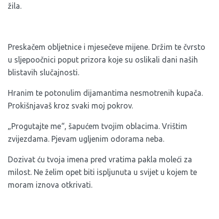
žila.
Preskačem obljetnice i mjesečeve mijene. Držim te čvrsto
u sljepoočnici poput prizora koje su oslikali dani naših
blistavih slučajnosti.
Hranim te potonulim dijamantima nesmotrenih kupača.
Prokišnjavaš kroz svaki moj pokrov.
„Progutajte me“, šapućem tvojim oblacima. Vrištim
zvijezdama. Pjevam ugljenim odorama neba.
Dozivat ću tvoja imena pred vratima pakla moleći za
milost. Ne želim opet biti ispljunuta u svijet u kojem te
moram iznova otkrivati.