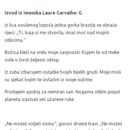
Izvod iz imenika Laure Carvalho: G
Iz lica osušenog lopoča jedna gorka brazda se obraća
rijeci: „Ti, koja si me stvorila, imaš moć nad mojim
oblicima.“
Božica kleči na vrelu moje sanjivosti. Kujem te od meke
svile u čvrst željezni oklop.
Iz zuba izbacujem ostatke tvojih bijelih grudi. Moje misli
su sjekač kojim te izvlačim iz svoje nutrine.
Prodajem spokoj za nemiran san. Nogama oblim poput
planeta izazivaš već užarene ruke.
„Ne možeš voljeti visinu“, govori drveće travi. „Ne možeš