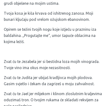
grudi obješene na mojim ustima.
Tvoja kosa je kiša krvava od ishitrenog zanosa. Moji
bunari ključaju pod vrelom ožujskom ebanovinom.
Opirem se težini tvojih nogu koje istječu u prazninu iza
baldahina. „Progutajte me“, umor šapuće oblacima na
kojima ležiš.
Zvat ću te Jezabela jer si bestidna loza mojih vinograda.
Tvoje vino ima okus moje nezasitnosti.
Zvat ću te Judita jer ubijaš kradljivca mojih plodova.
Gasim svjetlo i čekam da zagrizeš u moju zahvalnost.
Zvat ću te Jael jer mlijekom i klinom zloslutnim kraljevima
oduzimaš tron. O tvojim rukama će skladati rekvijem za