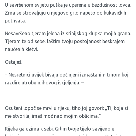
U savršenom svijetu puška je uperena u bezdušnost lovca.
Zrna se strovaljuju u njegovo grlo napeto od kukavičkih
pothvata.
Nesavršeno tjeram jelena iz stihijskog klupka mojih grana.
Tjeram te od sebe, laštim tvoju postojanost beskrajem
naučenih kletvi.
Ostaješ.
– Nesretnici uvijek bivaju opčinjeni izmaštanim trnom koji
razdire utrobu njihovog iscjeljenja. –
Osušeni lopoč se mrvi u rijeku, tiho joj govori: „Ti, koja si
me stvorila, imaš moć nad mojim oblicima.“
Rijeka ga uzima k sebi. Grlim tvoje tijelo savijeno u