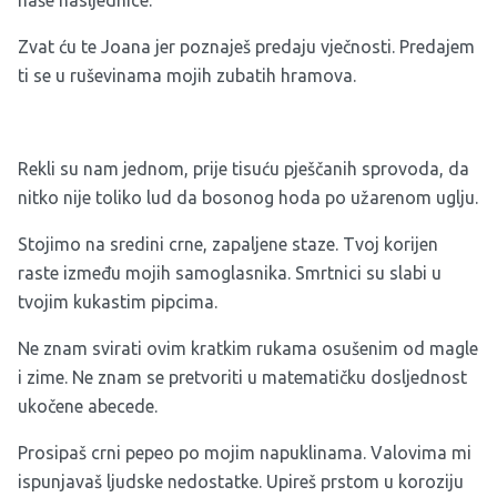
naše nasljednice.
Zvat ću te Joana jer poznaješ predaju vječnosti. Predajem
ti se u ruševinama mojih zubatih hramova.
Rekli su nam jednom, prije tisuću pješčanih sprovoda, da
nitko nije toliko lud da bosonog hoda po užarenom uglju.
Stojimo na sredini crne, zapaljene staze. Tvoj korijen
raste između mojih samoglasnika. Smrtnici su slabi u
tvojim kukastim pipcima.
Ne znam svirati ovim kratkim rukama osušenim od magle
i zime. Ne znam se pretvoriti u matematičku dosljednost
ukočene abecede.
Prosipaš crni pepeo po mojim napuklinama. Valovima mi
ispunjavaš ljudske nedostatke. Upireš prstom u koroziju