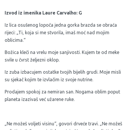
Izvod iz imenika Laure Carvalho: G
Iz lica osušenog lopoča jedna gorka brazda se obraća
rijeci: „Ti, koja si me stvorila, imaš moć nad mojim
oblicima.“
Božica kleči na vrelu moje sanjivosti. Kujem te od meke
svile u čvrst željezni oklop.
Iz zuba izbacujem ostatke tvojih bijelih grudi. Moje misli
su sjekač kojim te izvlačim iz svoje nutrine.
Prodajem spokoj za nemiran san. Nogama oblim poput
planeta izazivaš već užarene ruke.
„Ne možeš voljeti visinu“, govori drveće travi. „Ne možeš