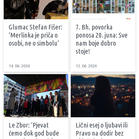
Glumac Stefan Fišer:
7. Bh. povorka
‘Merlinka je priča o
ponosa 20. juna: Sve
osobi, ne o simbolu’
nam boje dobro
stoje!
14. 06. 2026
12. 06. 2026
Le Zbor: ‘Pjevat
Lični esej o ljubavi ili
ćemo dok god bude
Pravo na dodir bez