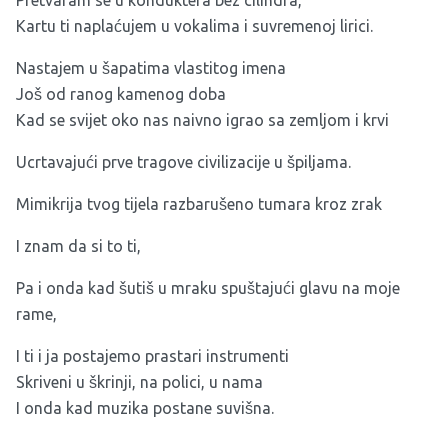
Pretvaram se u konduktera bez cilindra,
Kartu ti naplaćujem u vokalima i suvremenoj lirici.
Nastajem u šapatima vlastitog imena
Još od ranog kamenog doba
Kad se svijet oko nas naivno igrao sa zemljom i krvi
Ucrtavajući prve tragove civilizacije u špiljama.
Mimikrija tvog tijela razbarušeno tumara kroz zrak
I znam da si to ti,
Pa i onda kad šutiš u mraku spuštajući glavu na moje
rame,
I ti i ja postajemo prastari instrumenti
Skriveni u škrinji, na polici, u nama
I onda kad muzika postane suvišna.