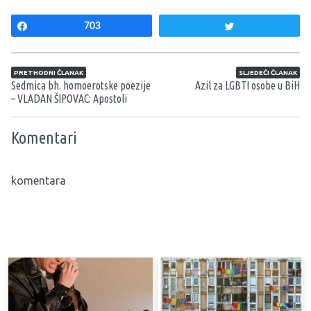
Share
703
Tweet
Navigacija članaka
PRETHODNI ČLANAK
SLJEDEĆI ČLANAK
Sedmica bh. homoerotske poezije
Azil za LGBTI osobe u BiH
– VLADAN ŠIPOVAC: Apostoli
Komentari
komentara