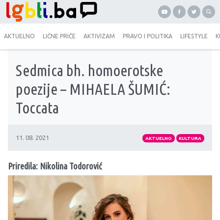
AKTUELNO
LIČNE PRIČE
AKTIVIZAM
PRAVO I POLITIKA
LIFESTYLE
K
Sedmica bh. homoerotske
poezije – MIHAELA ŠUMIĆ:
Toccata
11. 08. 2021
AKTUELNO
KULTURA
Priredila: Nikolina Todorović