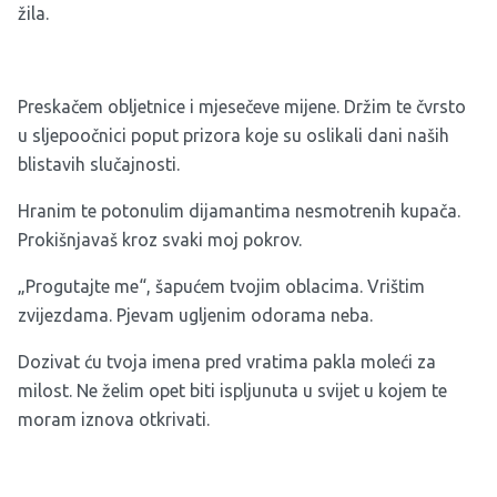
žila.
Preskačem obljetnice i mjesečeve mijene. Držim te čvrsto
u sljepoočnici poput prizora koje su oslikali dani naših
blistavih slučajnosti.
Hranim te potonulim dijamantima nesmotrenih kupača.
Prokišnjavaš kroz svaki moj pokrov.
„Progutajte me“, šapućem tvojim oblacima. Vrištim
zvijezdama. Pjevam ugljenim odorama neba.
Dozivat ću tvoja imena pred vratima pakla moleći za
milost. Ne želim opet biti ispljunuta u svijet u kojem te
moram iznova otkrivati.