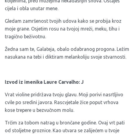
koljenima, pred muzejima nekadašnjih snova. Ostaješ
cijela i obla unutar mene.
Gledam zamršenost tvojih udova kako se probija kroz
moje grane. Osjetim rosu na tvojoj mreži, meku, tihu i
tragično beživotnu.
Žedna sam te, Galateja, obalo odabranog progona. Ležim
nasukana na tebi i diktiram melankoliju svoje stvarnosti.
Izvod iz imenika Laure Carvalho: J
Vrat violine pridržava tvoju glavu. Moji porivi nasrtljivo
cvile po sredini javora. Rascvjetale žice poput vrhova
kose trepere u bezvučnom molu.
Trčim za tobom natrag u brončane godine. Ovaj vrt pati
od stoljetne groznice. Kao utvara se zalijećem u tvoje