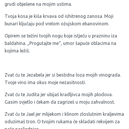
grudi obješene na mojim ustima.
Tvoja kosa je kiša krvava od ishitrenog zanosa. Moji
bunari ključaju pod vrelom ožujskom ebanovinom.
Opirem se težini tvojih nogu koje istječu u prazninu iza
baldahina. „Progutajte me“, umor šapuće oblacima na
kojima ležiš.
Zvat ću te Jezabela jer si bestidna loza mojih vinograda.
Tvoje vino ima okus moje nezasitnosti.
Zvat ću te Judita jer ubijaš kradljivca mojih plodova.
Gasim svjetlo i čekam da zagrizeš u moju zahvalnost.
Zvat ću te Jael jer mlijekom i klinom zloslutnim kraljevima
oduzimaš tron. O tvojim rukama će skladati rekvijem za