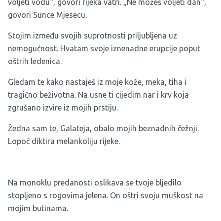
voljeti vodu“, govori rijeka vatri. „Ne možeš voljeti dan“,
govori Sunce Mjesecu.
Stojim između svojih suprotnosti priljubljena uz
nemogućnost. Hvatam svoje iznenadne erupcije poput
oštrih ledenica.
Gledam te kako nastaješ iz moje kože, meka, tiha i
tragično beživotna. Na usne ti cijedim nar i krv koja
zgrušano izvire iz mojih prstiju.
Žedna sam te, Galateja, obalo mojih beznadnih čežnji.
Lopoč diktira melankoliju rijeke.
Na monoklu predanosti oslikava se tvoje bljedilo
stopljeno s rogovima jelena. On oštri svoju muškost na
mojim butinama.