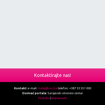
Kontaktirajte nas!
Kontakt:
e-mail:
matej@soc.ba
telefon: +387 33 551 000
Osnivač portala:
Sarajevski otvoreni centar
Podrška
|
Impressum