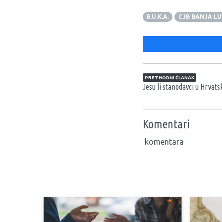
B.U.K.A.
CJB BANJA L
Navigacija član
PRETHODNI ČLANAK
Jesu li stanodavci u Hrvats
Komentari
komentara