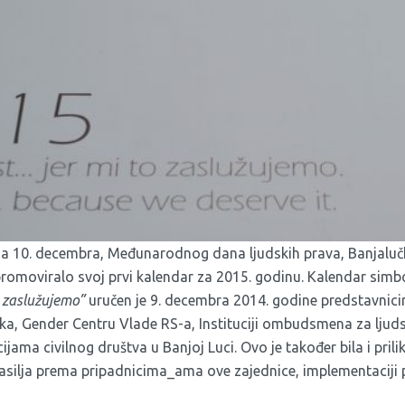
a 10. decembra, Međunarodnog dana ljudskih prava, Banjaluč
e promoviralo svoj prvi kalendar za 2015. godinu. Kalendar simb
 zaslužujemo”
uručen je 9. decembra 2014. godine predstavnic
ka, Gender Centru Vlade RS-a, Instituciji ombudsmena za ljuds
cijama civilnog društva u Banjoj Luci. Ovo je također bila i pril
silja prema pripadnicima_ama ove zajednice, implementaciji 