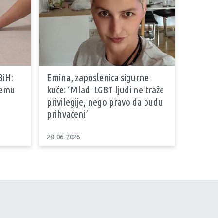
BiH:
Emina, zaposlenica sigurne
stemu
kuće: ‘Mladi LGBT ljudi ne traže
privilegije, nego pravo da budu
prihvaćeni’
28. 06. 2026