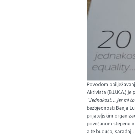
Povodom obilježavanj
Aktivista (B.U.K.A.) j
”Jednakost… jer mi to
bezbjednosti Banja Lu
prijateljskim organiza
povećanom stepenu na
a te budućoj saradnji.