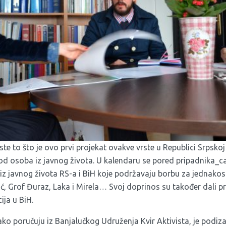
ste to što je ovo prvi projekat ovakve vrste u Republici Srpskoj
 od osoba iz javnog života. U kalendaru se pored pripadnika_c
 iz javnog života RS-a i BiH koje podržavaju borbu za jednakos
ć, Grof Đuraz, Laka i Mirela… Svoj doprinos su također dali p
ija u BiH.
ko poručuju iz Banjalučkog Udruženja Kvir Aktivista, je podizanj