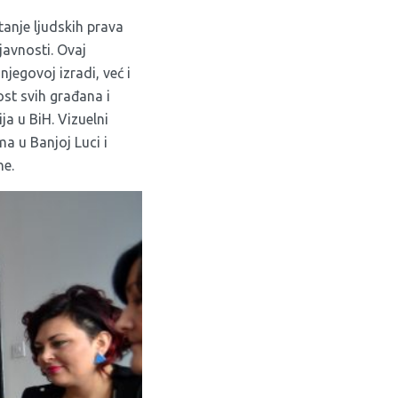
tanje ljudskih prava
javnosti. Ovaj
jegovoj izradi, već i
st svih građana i
a u BiH. Vizuelni
ma u Banjoj Luci i
ne.