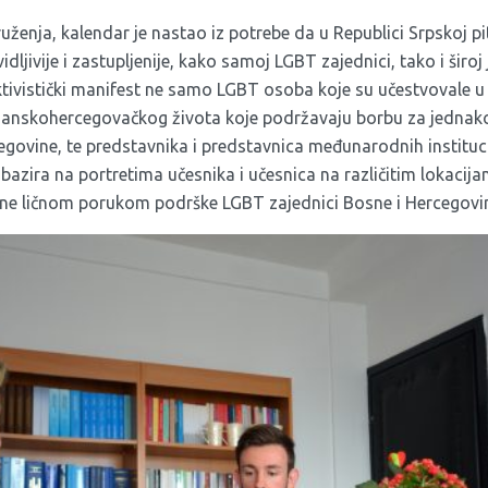
ženja, kalendar je nastao iz potrebe da u Republici Srpskoj pi
ljivije i zastupljenije, kako samoj LGBT zajednici, tako i široj 
ktivistički manifest ne samo LGBT osoba koje su učestvovale u n
sanskohercegovačkog života koje podržavaju borbu za jednako
govine, te predstavnika i predstavnica međunarodnih institucij
 bazira na portretima učesnika i učesnica na različitim lokacija
ene ličnom porukom podrške LGBT zajednici Bosne i Hercegovi