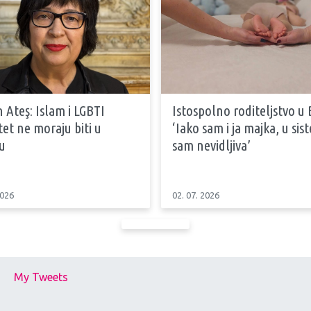
 Ateş: Islam i LGBTI
Istospolno roditeljstvo u 
tet ne moraju biti u
‘Iako sam i ja majka, u si
u
sam nevidljiva’
2026
02. 07. 2026
My Tweets