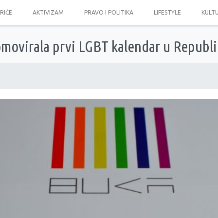
PRIČE
AKTIVIZAM
PRAVO I POLITIKA
LIFESTYLE
KULT
movirala prvi LGBT kalendar u Republi