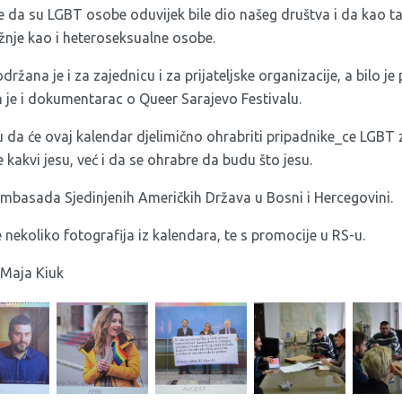
e da su LGBT osobe oduvijek bile dio našeg društva i da kao ta
žnje kao i heteroseksualne osobe.
ržana je i za zajednicu i za prijateljske organizacije, a bilo j
 je i dokumentarac o Queer Sarajevo Festivalu.
u da će ovaj kalendar djelimično ohrabriti pripadnike_ce LGBT 
kakvi jesu, već i da se ohrabre da budu što jesu.
Ambasada Sjedinjenih Američkih Država u Bosni i Hercegovini.
nekoliko fotografija iz kalendara, te s promocije u RS-u.
, Maja Kiuk