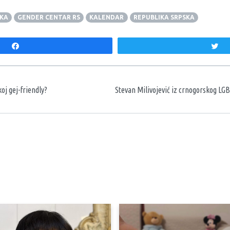
UKA
GENDER CENTAR RS
KALENDAR
REPUBLIKA SRPSKA
Share
T
aka
koj gej-friendly?
Stevan Milivojević iz crnogorskog LG