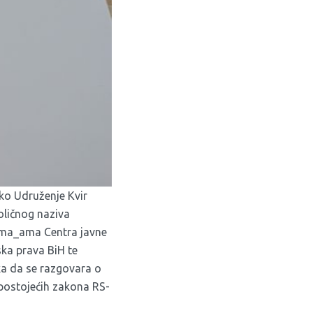
ko Udruženje Kvir
oličnog naziva
ima_ama Centra javne
ka prava BiH te
ika da se razgovara o
postojećih zakona RS-