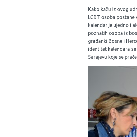
Kako kažu iz ovog udru
LGBT osoba postane vid
kalendar je ujedno i a
poznatih osoba iz bo
građanki Bosne i Herce
identitet kalendara se
Sarajevu koje se prać