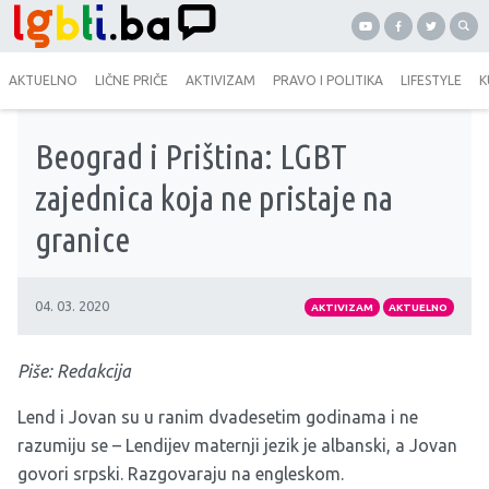
AKTUELNO
LIČNE PRIČE
AKTIVIZAM
PRAVO I POLITIKA
LIFESTYLE
K
Beograd i Priština: LGBT
zajednica koja ne pristaje na
granice
04. 03. 2020
AKTIVIZAM
AKTUELNO
Piše: Redakcija
Lend i Jovan su u ranim dvadesetim godinama i ne
razumiju se – Lendijev maternji jezik je albanski, a Jovan
govori srpski. Razgovaraju na engleskom.