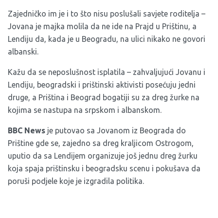
Zajedničko im je i to što nisu poslušali savjete roditelja –
Jovana je majka molila da ne ide na Prajd u Prištinu, a
Lendiju da, kada je u Beogradu, na ulici nikako ne govori
albanski.
Kažu da se neposlušnost isplatila – zahvaljujući Jovanu i
Lendiju, beogradski i prištinski aktivisti posećuju jedni
druge, a Priština i Beograd bogatiji su za dreg žurke na
kojima se nastupa na srpskom i albanskom.
BBC News
je putovao sa Jovanom iz Beograda do
Prištine gde se, zajedno sa dreg kraljicom Ostrogom,
uputio da sa Lendijem organizuje još jednu dreg žurku
koja spaja prištinsku i beogradsku scenu i pokušava da
poruši podjele koje je izgradila politika.