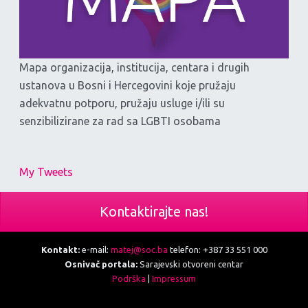
Mapa organizacija, institucija, centara i drugih
ustanova u Bosni i Hercegovini koje pružaju
adekvatnu potporu, pružaju usluge i/ili su
senzibilizirane za rad sa LGBTI osobama
My Tweets
Kontaktirajte nas!
Kontakt:
e-mail:
matej@soc.ba
telefon: +387 33 551 000
Osnivač portala:
Sarajevski otvoreni centar
Podrška
|
Impressum