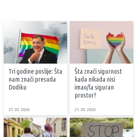
Tri godine poslije: Šta
Šta znači sigurnost
nam znači presuda
kada nikada nisi
Dodiku
imao/la siguran
prostor?
27. 03. 2026
21. 03. 2026