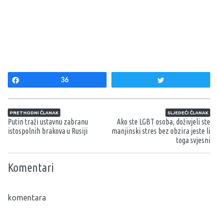
Share
36
Tweet
Navigacija članaka
PRETHODNI ČLANAK
SLJEDEĆI ČLANAK
Putin traži ustavnu zabranu
Ako ste LGBT osoba, doživjeli ste
istospolnih brakova u Rusiji
manjinski stres bez obzira jeste li
toga svjesni
Komentari
komentara