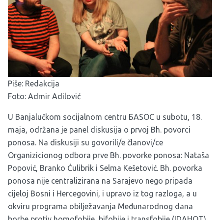
Piše: Redakcija
Foto: Admir Adilović
U Banjalučkom socijalnom centru
БASOC
u subotu, 18.
maja, održana je panel diskusija o prvoj Bh. povorci
ponosa. Na diskusiji su govorili/e članovi/ce
Organizicionog odbora prve Bh. povorke ponosa: Nataša
Popović, Branko Ćulibrik i Selma Kešetović. Bh. povorka
ponosa nije centralizirana na Sarajevo nego pripada
cijeloj Bosni i Hercegovini, i upravo iz tog razloga, a u
okviru programa obilježavanja Međunarodnog dana
borbe protiv homofobije, bifobije i transfobije (IDAHOT)