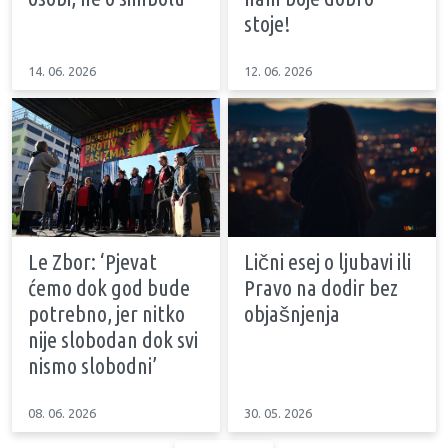
stoje!
14. 06. 2026
12. 06. 2026
Le Zbor: ‘Pjevat
Lični esej o ljubavi ili
ćemo dok god bude
Pravo na dodir bez
potrebno, jer nitko
objašnjenja
nije slobodan dok svi
nismo slobodni’
08. 06. 2026
30. 05. 2026