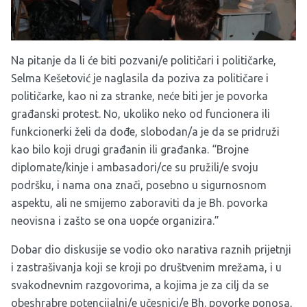
Na pitanje da li će biti pozvani/e političari i političarke,
Selma Kešetović je naglasila da poziva za političare i
političarke, kao ni za stranke, neće biti jer je povorka
građanski protest. No, ukoliko neko od funcionera ili
funkcionerki želi da dođe, slobodan/a je da se pridruži
kao bilo koji drugi građanin ili građanka. “Brojne
diplomate/kinje i ambasadori/ce su pružili/e svoju
podršku, i nama ona znači, posebno u sigurnosnom
aspektu, ali ne smijemo zaboraviti da je Bh. povorka
neovisna i zašto se ona uopće organizira.”
Dobar dio diskusije se vodio oko narativa raznih prijetnji
i zastrašivanja koji se kroji po društvenim mrežama, i u
svakodnevnim razgovorima, a kojima je za cilj da se
obeshrabre potencijalni/e učesnici/e Bh. povorke ponosa,