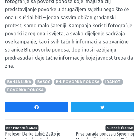
fotografija sa povorki ponosa koje imaju za cilj
predstavljanje povorke u drugačijem svjetlu nego što će
ona u suštini biti – jedan sasvim običan građanski
protest, samo malo šareniji. Kampanja koristi fotografije
povorki iz regiona i svijeta, a svako dijeljenje sadržaja
ove kampanje, kao i svih tačnih informacija sa zvanične
stranice
Bh. povorke ponosa
, doprinosi razbijanju
predrasuda i daje tačne informacije koje javnost treba da
zna.
BANJA LUKA
BASOC
BH. POVORKA PONOSA
IDAHOT
POVORKA PONOSA
Share
Tweet
Navigacija članaka
PRETHODNI ČLANAK
SLJEDEĆI ČLANAK
Profesor Darko Lukić: Zašto je
Prva parada ponosa u Sjevernoj