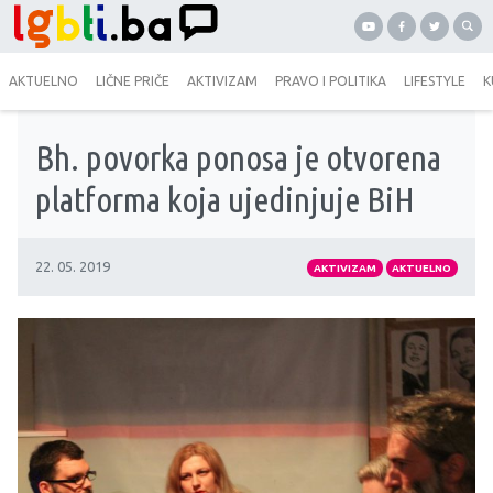
AKTUELNO
LIČNE PRIČE
AKTIVIZAM
PRAVO I POLITIKA
LIFESTYLE
K
Bh. povorka ponosa je otvorena
platforma koja ujedinjuje BiH
22. 05. 2019
AKTIVIZAM
AKTUELNO