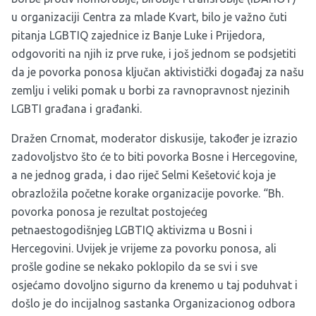
u organizaciji Centra za mlade Kvart, bilo je važno čuti
pitanja LGBTIQ zajednice iz Banje Luke i Prijedora,
odgovoriti na njih iz prve ruke, i još jednom se podsjetiti
da je povorka ponosa ključan aktivistički događaj za našu
zemlju i veliki pomak u borbi za ravnopravnost njezinih
LGBTI građana i građanki.
Dražen Crnomat, moderator diskusije, također je izrazio
zadovoljstvo što će to biti povorka Bosne i Hercegovine,
a ne jednog grada, i dao riječ Selmi Kešetović koja je
obrazložila početne korake organizacije povorke. “Bh.
povorka ponosa je rezultat postojećeg
petnaestogodišnjeg LGBTIQ aktivizma u Bosni i
Hercegovini. Uvijek je vrijeme za povorku ponosa, ali
prošle godine se nekako poklopilo da se svi i sve
osjećamo dovoljno sigurno da krenemo u taj poduhvat i
došlo je do incijalnog sastanka Organizacionog odbora