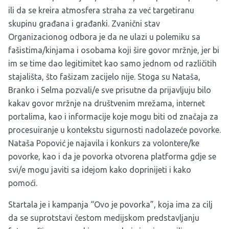
ili da se kreira atmosfera straha za već targetiranu
skupinu građana i građanki. Zvanični stav
Organizacionog odbora je da ne ulazi u polemiku sa
fašistima/kinjama i osobama koji šire govor mržnje, jer bi
im se time dao legitimitet kao samo jednom od različitih
stajališta, što fašizam zacijelo nije. Stoga su Nataša,
Branko i Selma pozvali/e sve prisutne da prijavljuju bilo
kakav govor mržnje na društvenim mrežama, internet
portalima, kao i informacije koje mogu biti od značaja za
procesuiranje u kontekstu sigurnosti nadolazeće povorke.
Nataša Popović je najavila i konkurs za volontere/ke
povorke, kao i da je povorka otvorena platforma gdje se
svi/e mogu javiti sa idejom kako doprinijeti i kako
pomoći.
Startala je i kampanja “Ovo je povorka”, koja ima za cilj
da se suprotstavi čestom medijskom predstavljanju