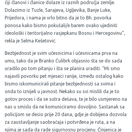
čiji članovi i članice dolaze iz raznih područja zemlje.
Dolazimo iz Tuzle, Sarajeva, Ugljevika, Banje Luke,
Prijedora, i nama je vrlo bitno da je to Bh. povorka
ponosa kako bismo pokušali/e barem ovako ujediniti
ideološki i teritorijalno rasjepkanu Bosnu i Hercegovinu”,
rekla je Selma Kešetović.
Bezbjednost je svim učesnicima i učesnicama prva na
umu, tako da je Branko Ćulibrk objasnio šta se do sada
uradilo po tom pitanju i šta se planira uraditi. “Mi smo
najavili povorku pet mjeseci ranije, između ostalog kako
bismo iskomunicirali pitanje bezbjednosti sa svima i
onda to iznijeli u javnost. Nekako su svi mislili da je to
gotov proces i da se sutra dešava, te je bilo usmjereno na
nas u smislu da ne komuniciramo dovoljno. Sastanak sa
policijom se desio prije 20 dana, gdje je dobijena dozvola
za zaustavljanje saobraćaja i potvrđena je ruta, a na
njima je sada da rade sigurnosnu procjenu. Činjenica je