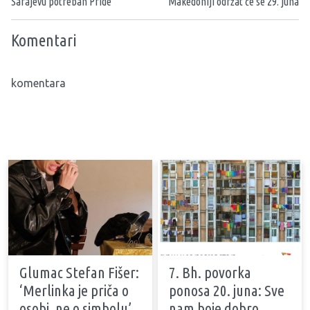
Sarajevu potreban Pride
Makedoniji održat će se 29. juna
Komentari
komentara
Glumac Stefan Fišer:
7. Bh. povorka
‘Merlinka je priča o
ponosa 20. juna: Sve
osobi, ne o simbolu’
nam boje dobro