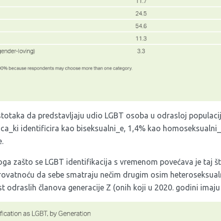
totaka da predstavljaju udio LGBT osoba u odrasloj populacij
a_ki identificira kao biseksualni_e, 1,4% kao homoseksualni_e
.
oga zašto se LGBT identifikacija s vremenom povećava je taj š
rovatnoću da sebe smatraju nečim drugim osim heteroseksualn
st odraslih članova generacije Z (onih koji u 2020. godini imaj