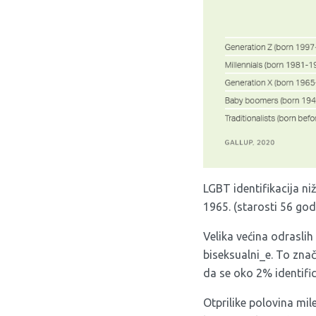
LGBT identifikacija niž
1965. (starosti 56 godi
Velika većina odraslih 
biseksualni_e. To znač
da se oko 2% identific
Otprilike polovina mil