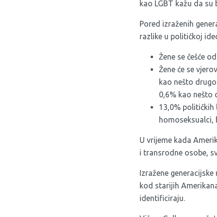
kao LGBT kažu da su b
Pored izraženih generac
razlike u političkoj ide
Žene se češće od
Žene će se vjerov
kao nešto drugo.
0,6% kao nešto 
13,0% političkih
homoseksualci, b
U vrijeme kada Amerik
i transrodne osobe, sv
Izražene generacijske
kod starijih Amerikan
identificiraju.