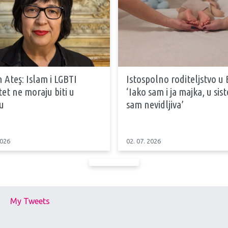
 Ateş: Islam i LGBTI
Istospolno roditeljstvo u 
tet ne moraju biti u
‘Iako sam i ja majka, u si
u
sam nevidljiva’
2026
02. 07. 2026
My Tweets