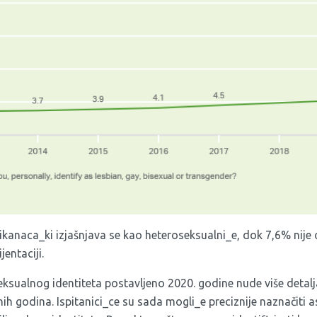
anaca_ki izjašnjava se kao heteroseksualni_e, dok 7,6% nije 
jentaciji.
eksualnog identiteta postavljeno 2020. godine nude više detalj
h godina. Ispitanici_ce su sada mogli_e preciznije naznačiti a