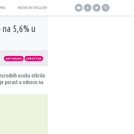
URA
NEWS IN ENGLISH
o na 5,6% u
AKTUELNO
LIFESTYLE
ransrodnih osoba otkrilo
 je porast u odnosu na