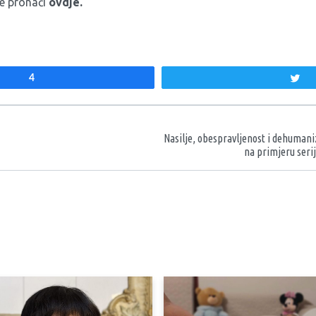
te pronaći
ovdje.
4
T
aka
Nasilje, obespravljenost i dehumani
na primjeru seri