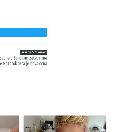
weet
SLJEDEĆI ČLANAK
zacija u ženskim zatvorima
je Narandžasta je nova crna