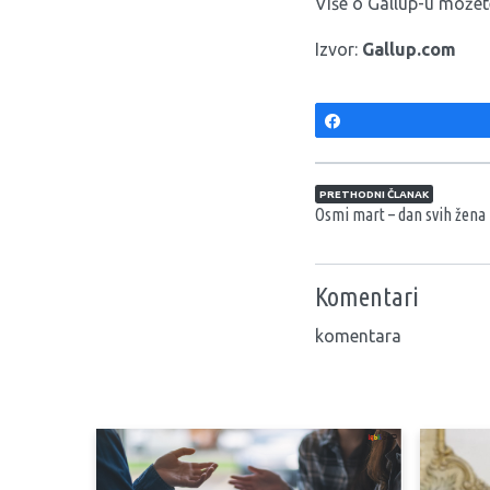
Više o Gallup-u može
Izvor:
Gallup.com
Share
Navigacija član
PRETHODNI ČLANAK
Osmi mart – dan svih žena
Komentari
komentara