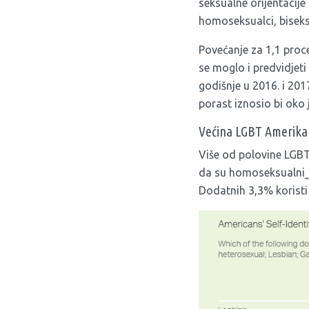
seksualne orijentacije 
homoseksualci, biseksu
Povećanje za 1,1 proce
se moglo i predvidjet
godišnje u 2016. i 201
porast iznosio bi oko
Većina LGBT Amerikana
Više od polovine LGBT 
da su homoseksualni_e,
Dodatnih 3,3% koristi 