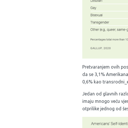
Pretvaranjem ovih pos
da se 3,1% Amerikanac
0,6% kao transrodni_e
Jedan od glavnih razl
imaju mnogo veću vje
otprilike jednog od še