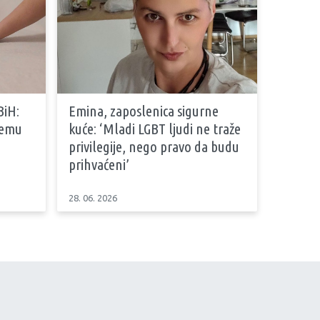
BiH:
Emina, zaposlenica sigurne
stemu
kuće: ‘Mladi LGBT ljudi ne traže
privilegije, nego pravo da budu
prihvaćeni’
28. 06. 2026