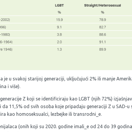
a je u svakoj starijoj generaciji, uključujući 2% ili manje Ameri
na i više).
generacije Z koji se identificiraju kao LGBT (njih 72%) izjašnja
i da 11,5% od svih osoba koje pripadaju generaciji Z u SAD-u 
ira kao homoseksualci, lezbejke ili transrodni_e.
enijalaca (onih koji su 2020. godine imali_e od 24 do 39 godina) 