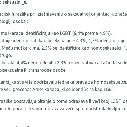
iseksualni_e.
ijskih razlika pri izjašnjavanju o seksualnoj orijantaciji, znača
ologiji osoba :
 muškaraca identificiraju kao LGBT (6,4% prema 4,9%).
atnije identificirati kao biseksualne – 4,3%, 1,3% identificiraju
 Među muškarcima, 2,5% se identificira kao homoseksualci, 1,
drugo.
 liberala, 4,4% neodređenih i 2,3% konzervativaca kažu da su le
iseksualne ili transrodne osobe.
anci_ke sve više podržavaju jednaka prava za homoseksualce, 
e veći procenat Amerikanaca_ki se identificira kao LGBT.
 razlike postavljaju pitanje o tome odražava li veći broj LGBT
aca_ki porast ili samo odražava veću spremnost mlađih ljudi d