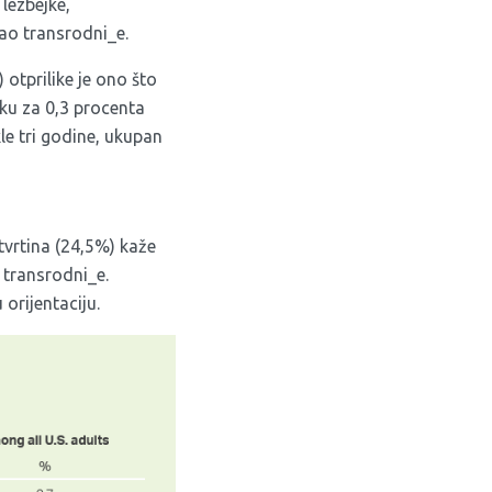
 lezbejke,
kao transrodni_e.
otprilike je ono što
eku za 0,3 procenta
le tri godine, ukupan
etvrtina (24,5%) kaže
 transrodni_e.
orijentaciju.