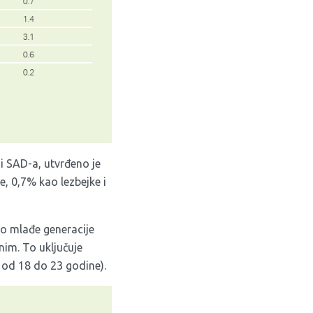
i SAD-a, utvrđeno je
, 0,7% kao lezbejke i
to mlađe generacije
im. To uključuje
u od 18 do 23 godine).