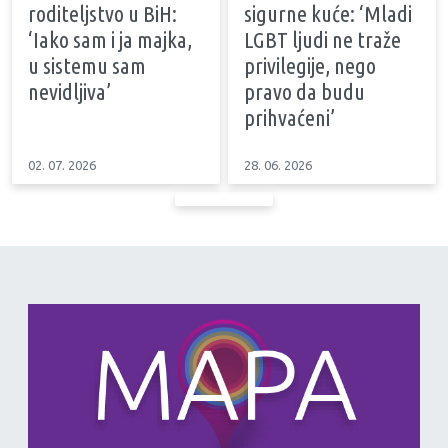
roditeljstvo u BiH:
sigurne kuće: ‘Mladi
‘Iako sam i ja majka,
LGBT ljudi ne traže
u sistemu sam
privilegije, nego
nevidljiva’
pravo da budu
prihvaćeni’
02. 07. 2026
28. 06. 2026