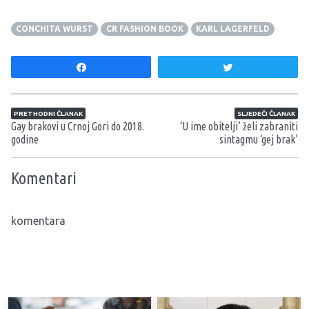
CONCHITA WURST
CR FASHION BOOK
KARL LAGERFELD
Share
Tweet
Navigacija članaka
PRETHODNI ČLANAK
SLJEDEĆI ČLANAK
Gay brakovi u Crnoj Gori do 2018.
‘U ime obitelji’ želi zabraniti
godine
sintagmu ‘gej brak’
Komentari
komentara