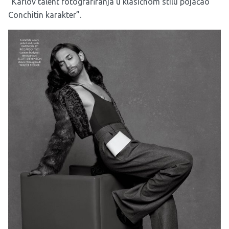
“Karlov talent fotografiranja u klasičnom stilu pojačao
Conchitin karakter”.