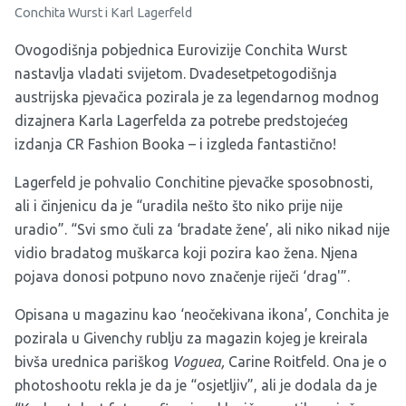
Conchita Wurst i Karl Lagerfeld
Ovogodišnja pobjednica Eurovizije Conchita Wurst
nastavlja vladati svijetom. Dvadesetpetogodišnja
austrijska pjevačica pozirala je za legendarnog modnog
dizajnera Karla Lagerfelda za potrebe predstojećeg
izdanja
CR Fashion Booka
– i izgleda fantastično!
Lagerfeld je pohvalio Conchitine pjevačke sposobnosti,
ali i činjenicu da je “uradila nešto što niko prije nije
uradio”. “Svi smo čuli za ‘bradate žene’, ali niko nikad nije
vidio bradatog muškarca koji pozira kao žena. Njena
pojava donosi potpuno novo značenje riječi ‘drag'”.
Opisana u magazinu kao ‘neočekivana ikona’, Conchita je
pozirala u Givenchy rublju za magazin kojeg je kreirala
bivša urednica pariškog
Voguea,
Carine Roitfeld. Ona je o
photoshootu rekla je da je “osjetljiv”, ali je dodala da je