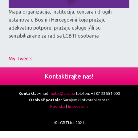
Mapa organizacija, institucija, centara i drugih
ustanova u Bosni i Hercegovini koje pružaju
adekvatnu potporu, pružaju usluge i/ili su
senzibilizirane za rad sa LGBTI osobama
My Tweets
Kontaktirajte nas!
Kontakt:
e-mail:
matej@soc.ba
telefon: +387 33 551 000
Osnivač portala:
Sarajevski otvoreni centar
Podrška
|
Impressum
© LGBTI.ba 2021