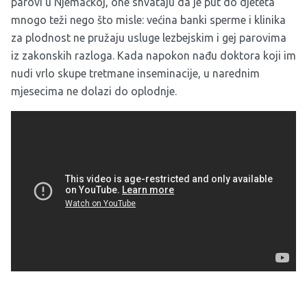
parovi u Njemačkoj, one shvataju da je put do djeteta
mnogo teži nego što misle: većina banki sperme i klinika
za plodnost ne pružaju usluge lezbejskim i gej parovima
iz zakonskih razloga. Kada napokon nađu doktora koji im
nudi vrlo skupe tretmane inseminacije, u narednim
mjesecima ne dolazi do oplodnje.