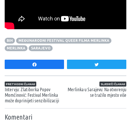
dovodi do toga da provode vrijeme zajedno samo
utorkom popodne.
52 utorka
je priča o željama,
odgovornostima i transformaciji, puna emotivnog
naboja.
BIH
MEĐUNARODNI FESTIVAL QUEER FILMA MERLINKA
MERLINKA
SARAJEVO
Share
Tweet
Navigacija članaka
PRETHODNI ČLANAK
SLJEDEĆI ČLANAK
Intervju: Zlatiborka Popov
Merlinka u Sarajevu: Na otvorenju
Momčinović: Festival Merlinka
se tražilo mjesto više
može doprinijeti senzibilizaciji
Komentari