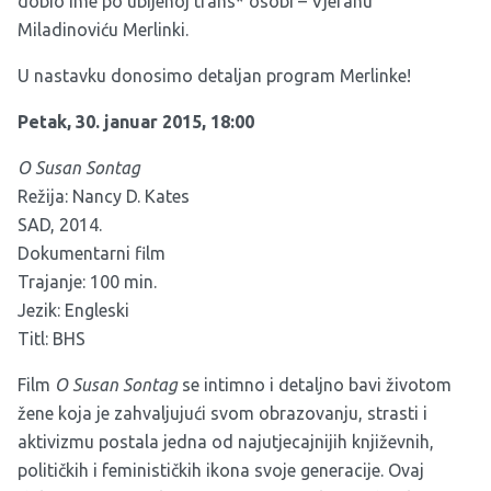
dobio ime po ubijenoj trans* osobi – Vjeranu
Miladinoviću Merlinki.
U nastavku donosimo detaljan program Merlinke!
Petak, 30. januar 2015, 18:00
O Susan Sontag
Režija: Nancy D. Kates
SAD, 2014.
Dokumentarni film
Trajanje: 100 min.
Jezik: Engleski
Titl: BHS
Film
O Susan Sontag
se intimno i detaljno bavi životom
žene koja je zahvaljujući svom obrazovanju, strasti i
aktivizmu postala jedna od najutjecajnijih književnih,
političkih i feminističkih ikona svoje generacije. Ovaj