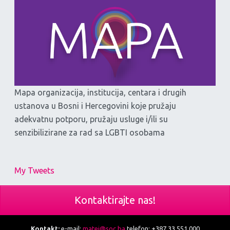
Mapa organizacija, institucija, centara i drugih
ustanova u Bosni i Hercegovini koje pružaju
adekvatnu potporu, pružaju usluge i/ili su
senzibilizirane za rad sa LGBTI osobama
My Tweets
Kontaktirajte nas!
Kontakt:
e-mail:
matej@soc.ba
telefon: +387 33 551 000