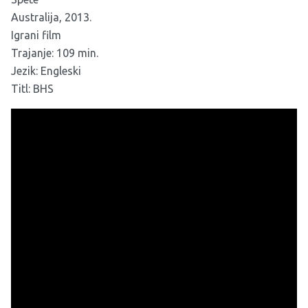
Australija, 2013.
Igrani film
Trajanje: 109 min.
Jezik: Engleski
Titl: BHS
Šesnaestogodišnja Billie mora naglo da se osamostali
kada joj majka otkrije da planira da promijeni spol, što