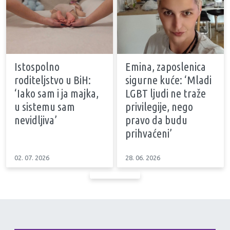
Istospolno
Emina, zaposlenica
roditeljstvo u BiH:
sigurne kuće: ‘Mladi
‘Iako sam i ja majka,
LGBT ljudi ne traže
u sistemu sam
privilegije, nego
nevidljiva’
pravo da budu
prihvaćeni’
02. 07. 2026
28. 06. 2026