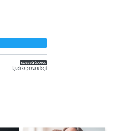
weet
SLJEDEĆI ČLANAK
Ljudska prava u boji