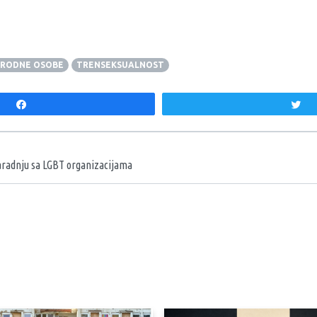
RODNE OSOBE
TRENSEKSUALNOST
Share
T
aka
saradnju sa LGBT organizacijama