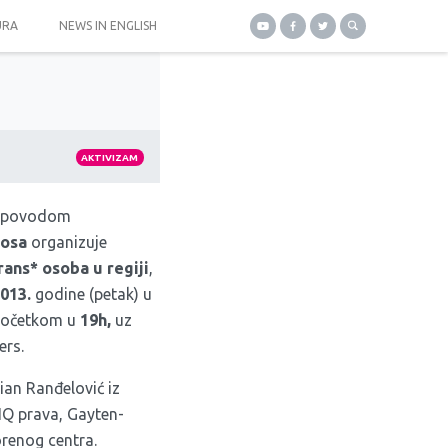
URA
NEWS IN ENGLISH
AKTIVIZAM
ar povodom
osa
organizuje
rans* osoba u regiji
,
2013.
godine (petak) u
 početkom u
19h,
uz
ers.
ian Ranđelović iz
IQ prava, Gayten-
orenog centra.