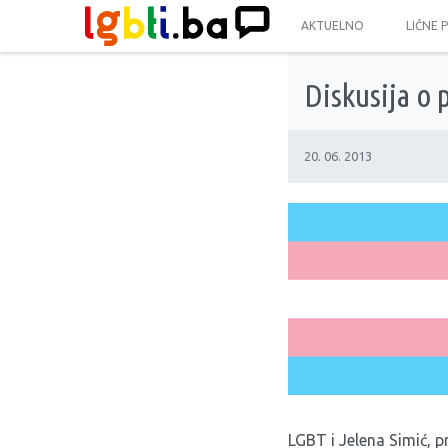
AKTUELNO
LIČNE 
Diskusija o 
20. 06. 2013
LGBT i Jelena Simić, p