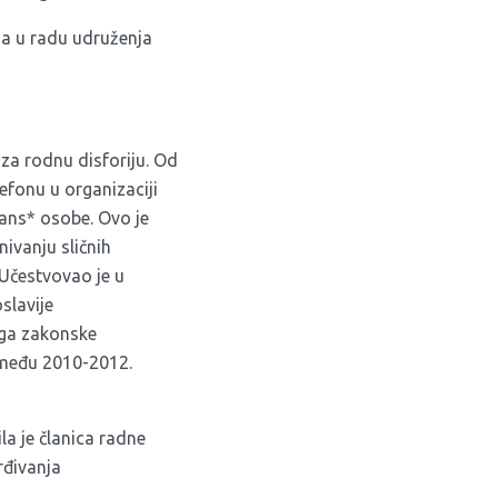
ima u radu udruženja
za rodnu disforiju. Od
efonu u organizaciji
rans* osobe. Ovo je
ivanju sličnih
 Učestvovao je u
slavije
loga zakonske
između 2010-2012.
a je članica radne
rđivanja