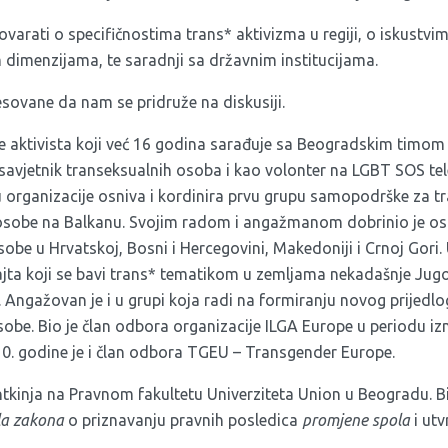
govarati o specifičnostima trans* aktivizma u regiji, o iskustv
dimenzijama, te saradnji sa državnim institucijama.
sovane da nam se pridruže na diskusiji.
e aktivista koji već 16 godina sarađuje sa Beogradskim timom 
savjetnik transeksualnih osoba i kao volonter na LGBT SOS tel
 organizacije osniva i kordinira prvu grupu samopodrške za t
osobe na Balkanu. Svojim radom i angažmanom dobrinio je osn
be u Hrvatskoj, Bosni i Hercegovini, Makedoniji i Crnoj Gori.
ajta koji se bavi trans* tematikom u zemljama nekadašnje Jugo
). Angažovan je i u grupi koja radi na formiranju novog prijed
osobe. Bio je član odbora organizacije ILGA Europe u periodu 
0. godine je i član odbora
TGEU – Transgender Europe
.
tkinja na Pravnom fakultetu Univerziteta Union u Beogradu. Bil
a zakona
o priznavanju pravnih posledica
promjene spola
i utv