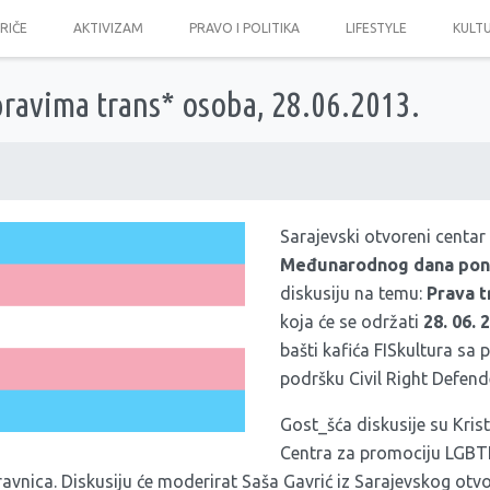
PRIČE
AKTIVIZAM
PRAVO I POLITIKA
LIFESTYLE
KULT
pravima trans* osoba, 28.06.2013.
Sarajevski otvoreni cent
Međunarodnog dana pon
diskusiju na temu:
Prava t
koja će se održati
28. 06. 
bašti kafića FISkultura sa
podršku Civil Right Defend
Gost_šća diskusije su Krist
Centra za promociju LGBT
ravnica. Diskusiju će moderirat Saša Gavrić iz Sarajevskog otv