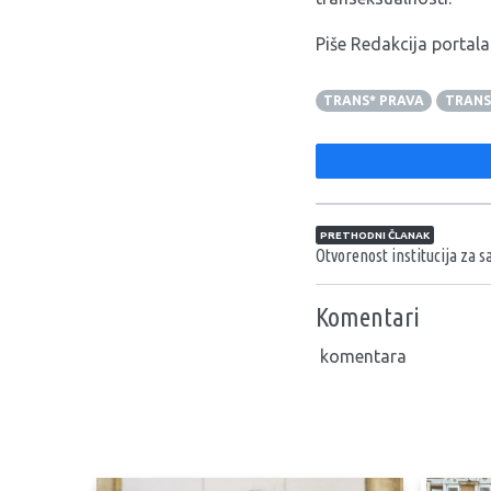
Piše Redakcija portala
TRANS* PRAVA
TRANS
Navigacija član
PRETHODNI ČLANAK
Otvorenost institucija za 
Komentari
komentara