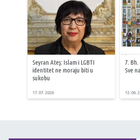
Seyran Ateş: Islam i LGBTI
7. Bh.
identitet ne moraju biti u
Sve na
sukobu
17. 07. 2026
12. 06. 