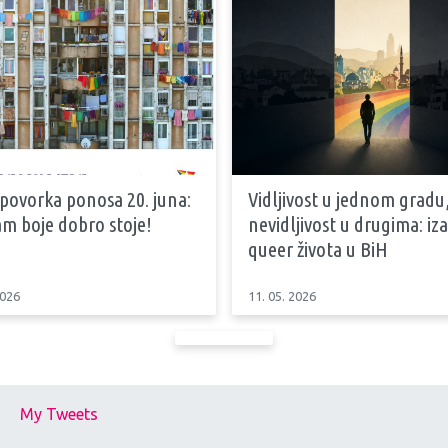
 povorka ponosa 20. juna:
Vidljivost u jednom gradu
m boje dobro stoje!
nevidljivost u drugima: iz
queer života u BiH
2026
11. 05. 2026
My Tweets