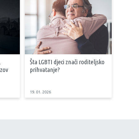
,
Šta LGBTI djeci znači roditeljsko
azov
prihvatanje?
19. 01. 2026