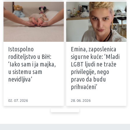
Istospolno
Emina, zaposlenica
roditeljstvo u BiH:
sigurne kuće: ‘Mladi
‘Iako sam i ja majka,
LGBT ljudi ne traže
u sistemu sam
privilegije, nego
nevidljiva’
pravo da budu
prihvaćeni’
02. 07. 2026
28. 06. 2026