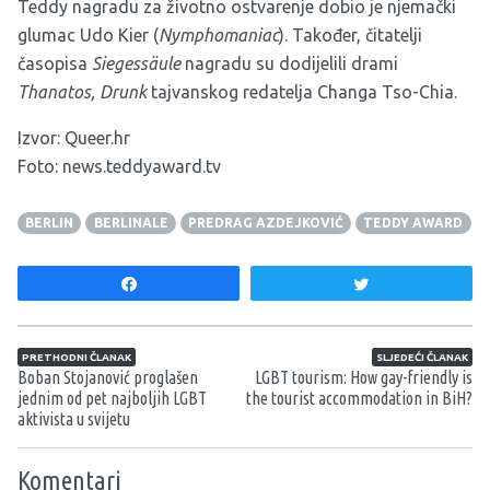
Teddy nagradu za životno ostvarenje dobio je njemački
glumac Udo Kier (
Nymphomaniac
). Također, čitatelji
časopisa
Siegessäule
nagradu su dodijelili drami
Thanatos, Drunk
tajvanskog redatelja Changa Tso-Chia.
Izvor:
Queer.hr
Foto: news.teddyaward.tv
BERLIN
BERLINALE
PREDRAG AZDEJKOVIĆ
TEDDY AWARD
Share
Tweet
Navigacija članaka
PRETHODNI ČLANAK
SLJEDEĆI ČLANAK
Boban Stojanović proglašen
LGBT tourism: How gay-friendly is
jednim od pet najboljih LGBT
the tourist accommodation in BiH?
aktivista u svijetu
Komentari