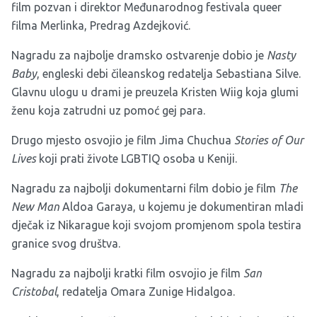
film pozvan i direktor Međunarodnog festivala queer
filma Merlinka, Predrag Azdejković.
Nagradu za najbolje dramsko ostvarenje dobio je
Nasty
Baby
, engleski debi čileanskog redatelja Sebastiana Silve.
Glavnu ulogu u drami je preuzela Kristen Wiig koja glumi
ženu koja zatrudni uz pomoć gej para.
Drugo mjesto osvojio je film Jima Chuchua
Stories of Our
Lives
koji prati živote LGBTIQ osoba u Keniji.
Nagradu za najbolji dokumentarni film dobio je film
The
New Man
Aldoa Garaya, u kojemu je dokumentiran mladi
dječak iz Nikarague koji svojom promjenom spola testira
granice svog društva.
Nagradu za najbolji kratki film osvojio je film
San
Cristobal
, redatelja Omara Zunige Hidalgoa.