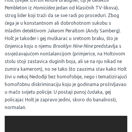
Holt (uvijek izvrsni Andre Braugher, čiji je detektiv
Pembleton iz
Homicidea
jedan od klasičnih TV-likova),
strog lider koji traži da se sve radi po proceduri. Zbog
čega je u konstantnom ali dobrohotnom sukobu s
mladim detektivom Jakeom Peraltom (Andy Samberg).
Holt je također i gej muškarac u sretnom braku, što je
činjenica koju o njemu
Brooklyn Nine-Nine
predstavlja s
osvježavajućom nonšalancijom (primjerice, na Holtovom
stolu stoji zastavica duginih boja, ali se na nju nikad ne
zumira kamerom), no ne tako što zauzima stav kako Holt
živi u nekoj Nedođiji bez homofobije, nego i tematizirajući
homofobnu diskriminaciju koju je godinama proživljavao
u mačo svijetu policije. U postaji punoj čudaka, gej
policajac Holt je zapravo jedini, skoro do banalnosti,
normalan.