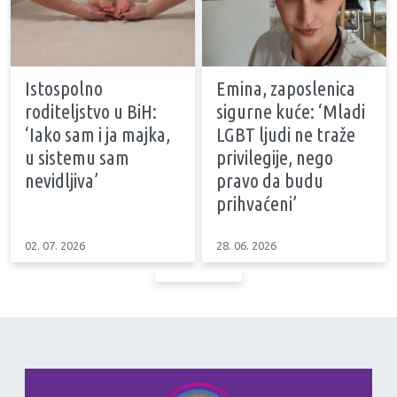
Istospolno
Emina, zaposlenica
roditeljstvo u BiH:
sigurne kuće: ‘Mladi
‘Iako sam i ja majka,
LGBT ljudi ne traže
u sistemu sam
privilegije, nego
nevidljiva’
pravo da budu
prihvaćeni’
02. 07. 2026
28. 06. 2026