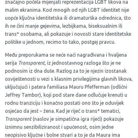
značajno počela mijenjati reprezentacija LGBT likova na
malim ekranima. Kod mnogih od njih LGBT identitet nije
uopće ključna identitetska ili dramaturška odrednica, što
ih ne čini manje gejevima, lezbijkama, biseksualnim ili
trans* osobama, ali pokazuje i novosti stare identitetske
politike u jednom, recimo to tako, postgej pravcu.
Među preporukama se neće naći nagrađivana i hvaljena
serija
Transparent
, iz jednostavnog razloga što je ne
podnosim iz dna duše. Razlog za to je njezin izostanak
osviještenosti u vezi s klasnim privilegijima glavnih likova,
uključujući i patera familiasa Mauru Pfefferman (odlični
Jeffrey Tambor), koji pod stare dane odlučuje krenuti u
rodnu tranziciju i konačno postati ono što je oduvijek
osjećao da jest – žena. Kad je riječ o trans* tematici,
Transparent
(naslov je simpatična igra riječi) pokazuje
iznimnu senzibiliziranost i upućenost, osim jedne
neopisivo ključne i bolne stvari a to je da Maura ima