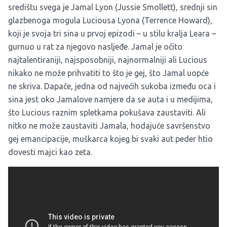
središtu svega je Jamal Lyon (Jussie Smollett), srednji sin
glazbenoga mogula Luciousa Lyona (Terrence Howard),
koji je svoja tri sina u prvoj epizodi – u stilu kralja Leara –
gurnuo u rat za njegovo nasljeđe. Jamal je očito
najtalentiraniji, najsposobniji, najnormalniji ali Lucious
nikako ne može prihvatiti to što je gej, što Jamal uopće
ne skriva. Dapače, jedna od najvećih sukoba između oca i
sina jest oko Jamalove namjere da se auta i u medijima,
što Lucious raznim spletkama pokušava zaustaviti. Ali
nitko ne može zaustaviti Jamala, hodajuće savršenstvo
gej emancipacije, muškarca kojeg bi svaki aut peder htio
dovesti majci kao zeta.