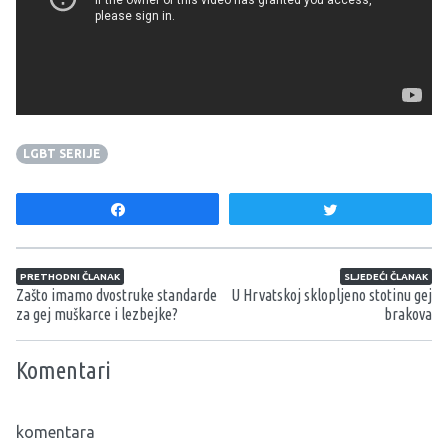
LGBT SERIJE
Share
Tweet
Navigacija članaka
PRETHODNI ČLANAK
SLJEDEĆI ČLANAK
Zašto imamo dvostruke standarde
U Hrvatskoj sklopljeno stotinu gej
za gej muškarce i lezbejke?
brakova
Komentari
komentara