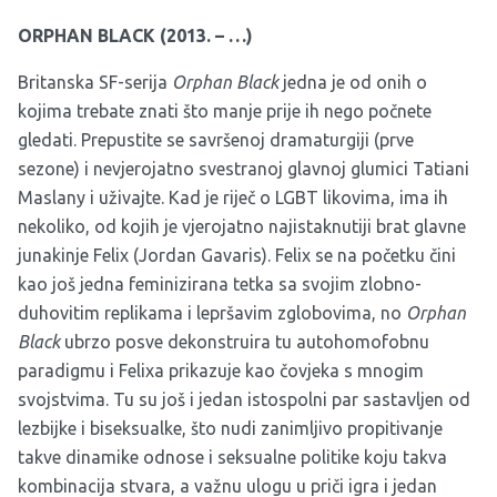
ORPHAN BLACK (2013. – …)
Britanska SF-serija
Orphan Black
jedna je od onih o
kojima trebate znati što manje prije ih nego počnete
gledati. Prepustite se savršenoj dramaturgiji (prve
sezone) i nevjerojatno svestranoj glavnoj glumici Tatiani
Maslany i uživajte. Kad je riječ o LGBT likovima, ima ih
nekoliko, od kojih je vjerojatno najistaknutiji brat glavne
junakinje Felix (Jordan Gavaris). Felix se na početku čini
kao još jedna feminizirana tetka sa svojim zlobno-
duhovitim replikama i lepršavim zglobovima, no
Orphan
Black
ubrzo posve dekonstruira tu autohomofobnu
paradigmu i Felixa prikazuje kao čovjeka s mnogim
svojstvima. Tu su još i jedan istospolni par sastavljen od
lezbijke i biseksualke, što nudi zanimljivo propitivanje
takve dinamike odnose i seksualne politike koju takva
kombinacija stvara, a važnu ulogu u priči igra i jedan