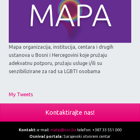
Mapa organizacija, institucija, centara i drugih
ustanova u Bosni i Hercegovini koje pružaju
adekvatnu potporu, pružaju usluge i/ili su
senzibilizirane za rad sa LGBTI osobama
My Tweets
Kontaktirajte nas!
Kontakt:
e-mail:
matej@soc.ba
telefon: +387 33 551 000
Osnivač portala:
Sarajevski otvoreni centar