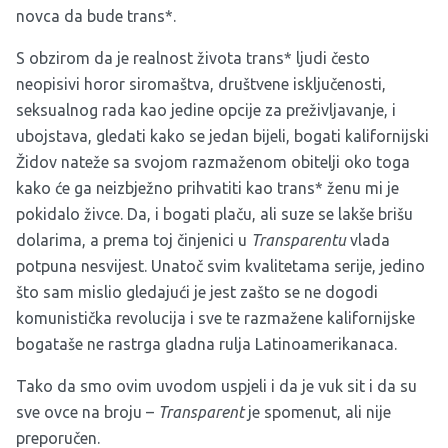
novca da bude trans*.
S obzirom da je realnost života trans* ljudi često
neopisivi horor siromaštva, društvene isključenosti,
seksualnog rada kao jedine opcije za preživljavanje, i
ubojstava, gledati kako se jedan bijeli, bogati kalifornijski
Židov nateže sa svojom razmaženom obitelji oko toga
kako će ga neizbježno prihvatiti kao trans* ženu mi je
pokidalo živce. Da, i bogati plaču, ali suze se lakše brišu
dolarima, a prema toj činjenici u
Transparentu
vlada
potpuna nesvijest. Unatoč svim kvalitetama serije, jedino
što sam mislio gledajući je jest zašto se ne dogodi
komunistička revolucija i sve te razmažene kalifornijske
bogataše ne rastrga gladna rulja Latinoamerikanaca.
Tako da smo ovim uvodom uspjeli i da je vuk sit i da su
sve ovce na broju –
Transparent
je spomenut, ali nije
preporučen.