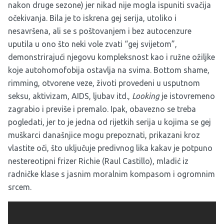
nakon druge sezone) jer nikad nije mogla ispuniti svačija
očekivanja. Bila je to iskrena gej serija, utoliko i
nesavršena, ali se s poštovanjem i bez autocenzure
uputila u ono što neki vole zvati “gej svijetom”,
demonstrirajući njegovu kompleksnost kao i ružne ožiljke
koje autohomofobija ostavlja na svima. Bottom shame,
rimming, otvorene veze, životi provedeni u usputnom
seksu, aktivizam, AIDS, ljubav itd.,
Looking
je istovremeno
zagrabio i previše i premalo. Ipak, obavezno se treba
pogledati, jer to je jedna od rijetkih serija u kojima se gej
muškarci današnjice mogu prepoznati, prikazani kroz
vlastite oči, što uključuje predivnog lika kakav je potpuno
nestereotipni frizer Richie (Raul Castillo), mladić iz
radničke klase s jasnim moralnim kompasom i ogromnim
srcem.