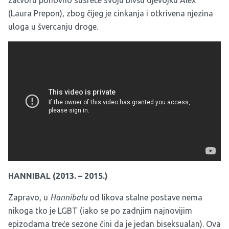
zatvoru ponovno susreće svoju bivšu djevojku Alex
(Laura Prepon), zbog čijeg je cinkanja i otkrivena njezina
uloga u švercanju droge.
HANNIBAL (2013. – 2015.)
Zapravo, u
Hannibalu
od likova stalne postave nema
nikoga tko je LGBT (iako se po zadnjim najnovijim
epizodama treće sezone čini da je jedan biseksualan). Ova