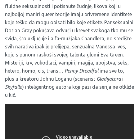
fluidne seksualnosti i potisnute žudnje, likova koji u
najboljoj maniri queer teorije imaju privremene identitete
koje teško da mogu opisati bilo koje etikete. Panseksualni
Dorian Gray pokušava odvući u krevet svakoga tko mu se
sviđa, što uključuje i alfa-mužjaka Chandlera, no središte
svih narativa ipak je prelijepa, senzualna Vanessa Ives,
koju s punom raskoši svojeg talenta glumi Eva Green.
Misteriji, krv, vukodlaci, vampiri, magija, ubojstva, seks,
hetero, homo, cis, trans…
Penny Dreadful
ima sve to, i
plus u kreatoru Johnu Loganu (scenarist
Gladijatora
i
Skyfalla
) inteligentnog autora koji pazi da serija ne otkliže
u kič.