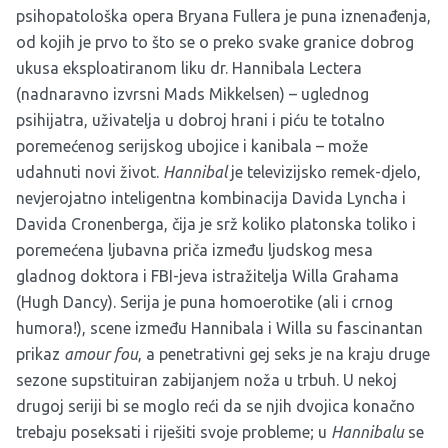
psihopatološka opera Bryana Fullera je puna iznenađenja,
od kojih je prvo to što se o preko svake granice dobrog
ukusa eksploatiranom liku dr. Hannibala Lectera
(nadnaravno izvrsni Mads Mikkelsen) – uglednog
psihijatra, uživatelja u dobroj hrani i piću te totalno
poremećenog serijskog ubojice i kanibala – može
udahnuti novi život.
Hannibal
je televizijsko remek-djelo,
nevjerojatno inteligentna kombinacija Davida Lyncha i
Davida Cronenberga, čija je srž koliko platonska toliko i
poremećena ljubavna priča između ljudskog mesa
gladnog doktora i FBI-jeva istražitelja Willa Grahama
(Hugh Dancy). Serija je puna homoerotike (ali i crnog
humora!), scene između Hannibala i Willa su fascinantan
prikaz
amour fou
, a penetrativni gej seks je na kraju druge
sezone supstituiran zabijanjem noža u trbuh. U nekoj
drugoj seriji bi se moglo reći da se njih dvojica konačno
trebaju poseksati i riješiti svoje probleme; u
Hannibalu
se