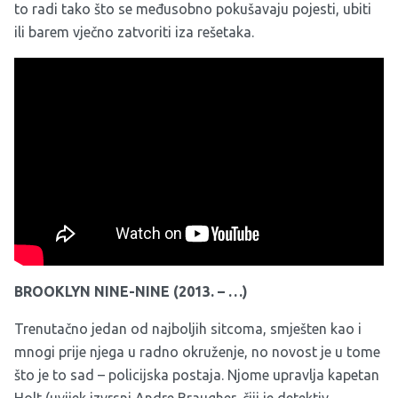
to radi tako što se međusobno pokušavaju pojesti, ubiti
ili barem vječno zatvoriti iza rešetaka.
BROOKLYN NINE-NINE (2013. – …)
Trenutačno jedan od najboljih sitcoma, smješten kao i
mnogi prije njega u radno okruženje, no novost je u tome
što je to sad – policijska postaja. Njome upravlja kapetan