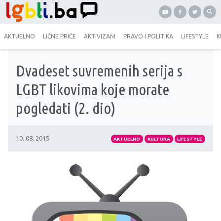
AKTUELNO
LIČNE PRIČE
AKTIVIZAM
PRAVO I POLITIKA
LIFESTYLE
K
Dvadeset suvremenih serija s
LGBT likovima koje morate
pogledati (2. dio)
10. 08. 2015
AKTUELNO
KULTURA
LIFESTYLE