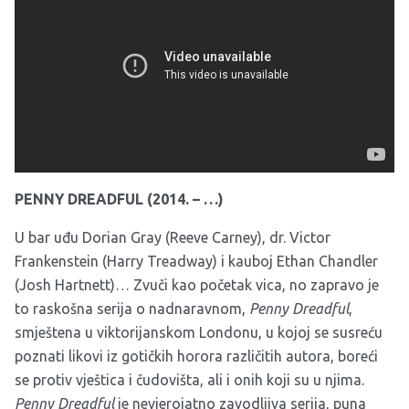
PENNY DREADFUL (2014. – …)
U bar uđu Dorian Gray (Reeve Carney), dr. Victor
Frankenstein (Harry Treadway) i kauboj Ethan Chandler
(Josh Hartnett)… Zvuči kao početak vica, no zapravo je
to raskošna serija o nadnaravnom,
Penny Dreadful
,
smještena u viktorijanskom Londonu, u kojoj se susreću
poznati likovi iz gotičkih horora različitih autora, boreći
se protiv vještica i čudovišta, ali i onih koji su u njima.
Penny Dreadful
je nevjerojatno zavodljiva serija, puna