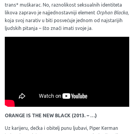
trans* muškarac. No, raznolikost seksualnih identiteta
likova zapravo je najjednostavniji element
Orphan Blacka
,
koja svoj narativ u biti posvećuje jednom od najstarijih
ljudskih pitanja – što znači imati svoje ja.
ORANGE IS THE NEW BLACK (2013. – …)
Uz karijeru, dečka i obitelj punu ljubavi, Piper Kerman