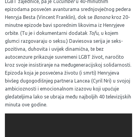
LGBT zajednice, pa je
Cucumber
u 40-minutnim
epizodama posvećen avanturama srednjovječnog pedera
Henryja Besta (Vincent Franklin), dok se
Banana
kroz 20-
minutne epizode bavi sporednim likovima iz Henryjeve
orbite. (Tu je i dokumentarni dodatak
Tofu
, u kojem
glumci razgovaraju o seksu.) Daviesova serija je seks-
pozitivna, duhovita i uvijek dinamična, te bez
autocenzure prikazuje suvremeni LGBT život, naročito
kroz svoje insistiranje na međugeneracijskoj solidarnosti.
Epizoda koja je posvećena životu (i smrti) Henryjeva
bivšeg dugogodišnjeg partnera Lancea (Cyril Nri) u svojoj
ambicioznosti i emocionalnom izazovu koji upućuje
gledateljima lako se ubraja među najboljih 40 televizijskih
minuta ove godine.