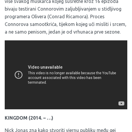
više svakog muškarca kojeg susretne kroz 16 epizoda
bivaju testirani Connorovim zaljubljivanjem u stidljivog
programera Olivera (Conrad Ricamora). Proces
Connorova samootkrića, tijekom kojeg uči misliti i srcem,
a ne samo penisom, jedan je od vrhunaca prve sezone.
KINGDOM (2014. – …)
Nick Jonas zna kako stvoriti vjernu publiku među gej