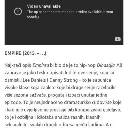
EMPIRE (2015. – …)
Najkraći opis
Empirea
bi bio da je to hip-hop
Dinastija
. Ali
zapravo je jako teško opisati ludilo ove serije, koju su
osmislili Lee Daniels i Danny Strong – to je sapunica
visoke klase koja zaplete koje bi druge serije razvlačile
više sezona sažvače, proguta i izbaci unutar jedne
epizode. To je neujednačeno dramaturško čudovište koje
i kad nije uvjerljivo ne prestaje biti kompulzivno gledljivo,
to je i ozbiljna i idiotska analiza rasnih, klasnih,
seksualnih i svakih drugih odnosa među ljudima. A u