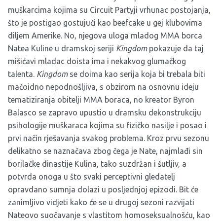
muškarcima kojima su Circuit Partyji vrhunac postojanja,
što je postigao gostujući kao beefcake u gej klubovima
diljem Amerike. No, njegova uloga mladog MMA borca
Natea Kuline u dramskoj seriji
Kingdom
pokazuje da taj
mišićavi mladac doista ima i nekakvog glumačkog
talenta.
Kingdom
se doima kao serija koja bi trebala biti
mačoidno nepodnošljiva, s obzirom na osnovnu ideju
tematiziranja obitelji MMA boraca, no kreator Byron
Balasco se zapravo upustio u dramsku dekonstrukciju
psihologije muškaraca kojima su fizičko nasilje i posao i
prvi način rješavanja svakog problema. Kroz prvu sezonu
delikatno se naznačava zbog čega je Nate, najmlađi sin
borilačke dinastije Kulina, tako suzdržan i šutljiv, a
potvrda onoga u što svaki perceptivni gledatelj
opravdano sumnja dolazi u posljednjoj epizodi. Bit će
zanimljivo vidjeti kako će se u drugoj sezoni razvijati
Nateovo suočavanje s vlastitom homoseksualnošću, kao