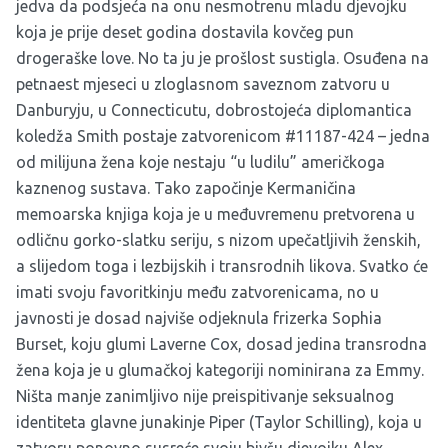
jedva da podsjeća na onu nesmotrenu mladu djevojku
koja je prije deset godina dostavila kovčeg pun
drogeraške love. No ta ju je prošlost sustigla. Osuđena na
petnaest mjeseci u zloglasnom saveznom zatvoru u
Danburyju, u Connecticutu, dobrostojeća diplomantica
koledža Smith postaje zatvorenicom #11187-424 – jedna
od milijuna žena koje nestaju “u ludilu” američkoga
kaznenog sustava. Tako započinje Kermaničina
memoarska knjiga koja je u međuvremenu pretvorena u
odličnu gorko-slatku seriju, s nizom upečatljivih ženskih,
a slijedom toga i lezbijskih i transrodnih likova. Svatko će
imati svoju favoritkinju među zatvorenicama, no u
javnosti je dosad najviše odjeknula frizerka Sophia
Burset, koju glumi Laverne Cox, dosad jedina transrodna
žena koja je u glumačkoj kategoriji nominirana za Emmy.
Ništa manje zanimljivo nije preispitivanje seksualnog
identiteta glavne junakinje Piper (Taylor Schilling), koja u