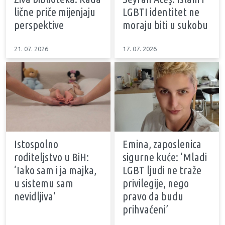
lične priče mijenjaju
LGBTI identitet ne
perspektive
moraju biti u sukobu
21. 07. 2026
17. 07. 2026
Istospolno
Emina, zaposlenica
roditeljstvo u BiH:
sigurne kuće: ‘Mladi
‘Iako sam i ja majka,
LGBT ljudi ne traže
u sistemu sam
privilegije, nego
nevidljiva’
pravo da budu
prihvaćeni’