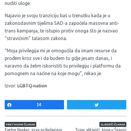
nuditi uloge.
Najavio je svoju tranziciju baš u trenutku kada je u
zakonodavnim tijelima SAD-a započela masovna anti-
trans kampanja, te istupio protiv onoga što je nazvao
“stravičnim” talasom zakona.
“Moja privilegija mi je omogućila da imam resurse da
prođem kroz sve i da budem tu gdje jesam danas, i
naravno da želim iskoristiti tu privilegiju i platformu da
pomognem na načine na koje mogu”, rekao je.
Izvor:
LGBTQ nation
Share
14
Tweet
Navigacija članaka
PRETHODNI ČLANAK
SLJEDEĆI ČLANAK
Evelyn Hooker: prva psihologinja
Trans aktivisti_kinje u Španiji