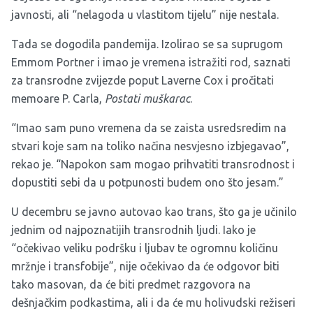
javnosti, ali “nelagoda u vlastitom tijelu” nije nestala.
Tada se dogodila pandemija. Izolirao se sa suprugom
Emmom Portner i imao je vremena istražiti rod, saznati
za transrodne zvijezde poput Laverne Cox i pročitati
memoare P. Carla,
Postati muškarac
.
“Imao sam puno vremena da se zaista usredsredim na
stvari koje sam na toliko načina nesvjesno izbjegavao”,
rekao je. “Napokon sam mogao prihvatiti transrodnost i
dopustiti sebi da u potpunosti budem ono što jesam.”
U decembru se javno autovao kao trans, što ga je učinilo
jednim od najpoznatijih transrodnih ljudi. Iako je
“očekivao veliku podršku i ljubav te ogromnu količinu
mržnje i transfobije”, nije očekivao da će odgovor biti
tako masovan, da će biti predmet razgovora na
dešnjačkim podkastima, ali i da će mu holivudski režiseri