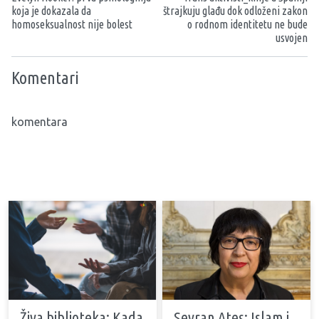
koja je dokazala da
štrajkuju glađu dok odloženi zakon
homoseksualnost nije bolest
o rodnom identitetu ne bude
usvojen
Komentari
komentara
Živa biblioteka: Kada
Seyran Ateş: Islam i