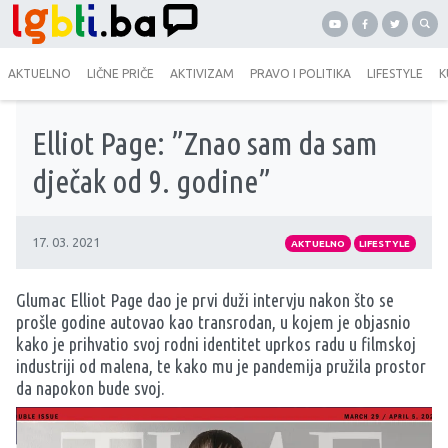
AKTUELNO
LIČNE PRIČE
AKTIVIZAM
PRAVO I POLITIKA
LIFESTYLE
K
Elliot Page: ”Znao sam da sam
dječak od 9. godine”
17. 03. 2021
AKTUELNO
LIFESTYLE
Glumac Elliot Page dao je prvi duži intervju nakon što se
prošle godine autovao kao transrodan, u kojem je objasnio
kako je prihvatio svoj rodni identitet uprkos radu u filmskoj
industriji od malena, te kako mu je pandemija pružila prostor
da napokon bude svoj.