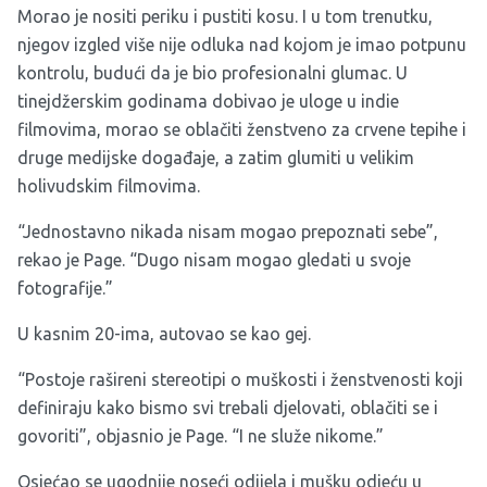
Morao je nositi periku i pustiti kosu. I u tom trenutku,
njegov izgled više nije odluka nad kojom je imao potpunu
kontrolu, budući da je bio profesionalni glumac. U
tinejdžerskim godinama dobivao je uloge u indie
filmovima, morao se oblačiti ženstveno za crvene tepihe i
druge medijske događaje, a zatim glumiti u velikim
holivudskim filmovima.
“Jednostavno nikada nisam mogao prepoznati sebe”,
rekao je Page. “Dugo nisam mogao gledati u svoje
fotografije.”
U kasnim 20-ima, autovao se kao gej.
“Postoje rašireni stereotipi o muškosti i ženstvenosti koji
definiraju kako bismo svi trebali djelovati, oblačiti se i
govoriti”, objasnio je Page. “I ne služe nikome.”
Osjećao se ugodnije noseći odijela i mušku odjeću u