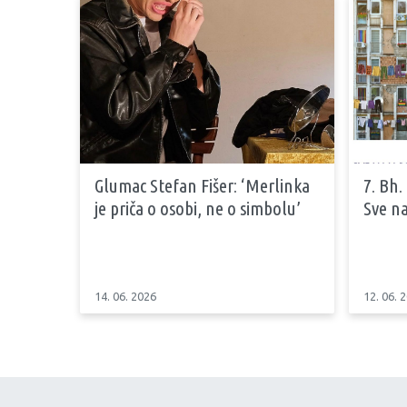
Glumac Stefan Fišer: ‘Merlinka
7. Bh.
je priča o osobi, ne o simbolu’
Sve na
14. 06. 2026
12. 06. 