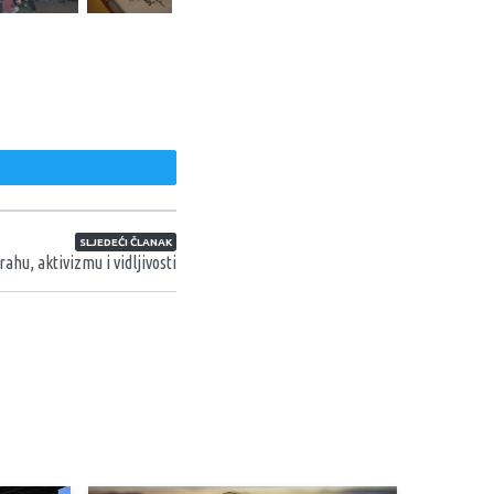
weet
SLJEDEĆI ČLANAK
trahu, aktivizmu i vidljivosti