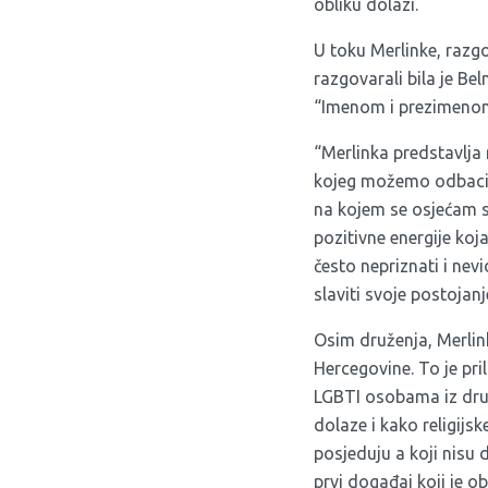
obliku dolazi.
U toku Merlinke, razg
razgovarali bila je Be
“Imenom i prezimenom
“Merlinka predstavlja 
kojeg možemo odbaciti
na kojem se osjećam s
pozitivne energije ko
često nepriznati i nevi
slaviti svoje postojan
Osim druženja, Merlink
Hercegovine. To je pri
LGBTI osobama iz drug
dolaze i kako religijs
posjeduju a koji nisu 
prvi događaj koji je o