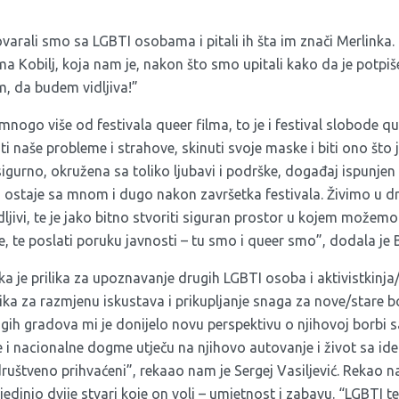
ovarali smo sa LGBTI osobama i pitali ih šta im znači Merlinka
lma Kobilj, koja nam je, nakon što smo upitali kako da je potpi
, da budem vidljiva!”
mnogo više od festivala queer filma, to je i festival slobode 
 naše probleme i strahove, skinuti svoje maske i biti ono što
igurno, okružena sa toliko ljubavi i podrške, događaj ispunje
ja ostaje sa mnom i dugo nakon završetka festivala. Živimo u 
dljivi, te je jako bitno stvoriti siguran prostor u kojem možemo p
je, te poslati poruku javnosti – tu smo i queer smo”, dodala je 
a je prilika za upoznavanje drugih LGBTI osoba i aktivistkinja/
lika za razmjenu iskustava i prikupljanje snaga za nove/stare 
ih gradova mi je donijelo novu perspektivu o njihovoj borbi s
ke i nacionalne dogme utječu na njihovo autovanje i život sa id
društveno prihvaćeni”, rekaao nam je Sergej Vasiljević. Rekao n
bjedinio dvije stvari koje on voli – umjetnost i zabavu. “LGBTI t