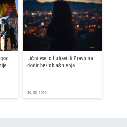
 god
Lični esej o ljubavi ili Pravo na
ije
dodir bez objašnjenja
30. 05. 2026