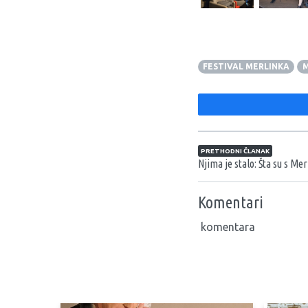
FESTIVAL MERLINKA
M
Navigacija član
PRETHODNI ČLANAK
Njima je stalo: Šta su s Me
Komentari
komentara