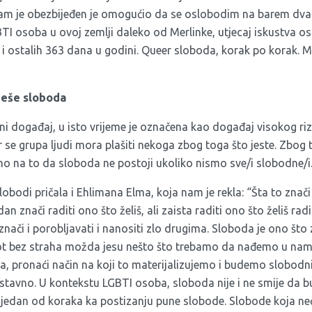
nam je obezbijeđen je omogućio da se oslobodim na barem dva 
I osoba u ovoj zemlji daleko od Merlinke, utjecaj iskustva ost
 i ostalih 363 dana u godini. Queer sloboda, korak po korak. M
ješe sloboda
rni događaj, u isto vrijeme je označena kao događaj visokog riz
r se grupa ljudi mora plašiti nekoga zbog toga što jeste. Zbog
 na to da sloboda ne postoji ukoliko nismo sve/i slobodne/i
obodi pričala i Ehlimana Elma, koja nam je rekla: “Šta to znači b
an znači raditi ono što želiš, ali zaista raditi ono što želiš radi
znači i porobljavati i nanositi zlo drugima. Sloboda je ono što
vot bez straha možda jesu nešto što trebamo da nađemo u nam
, pronaći način na koji to materijalizujemo i budemo slobodni
ostavno. U kontekstu LGBTI osoba, sloboda nije i ne smije da bu
 jedan od koraka ka postizanju pune slobode. Slobode koja ne