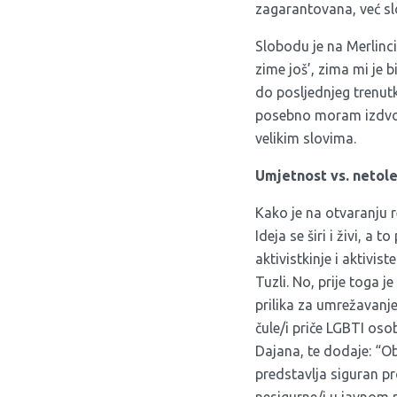
zagarantovana, već sl
Slobodu je na Merlinci
zime još’, zima mi je b
do posljednjeg trenut
posebno moram izdvoji
velikim slovima.
Umjetnost vs. netole
Kako je na otvaranju 
Ideja se širi i živi, a
aktivistkinje i aktivi
Tuzli. No, prije toga j
prilika za umrežavanje
čule/i priče LGBTI osob
Dajana, te dodaje: “Ob
predstavlja siguran p