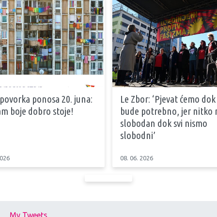
 povorka ponosa 20. juna:
Le Zbor: ‘Pjevat ćemo dok
m boje dobro stoje!
bude potrebno, jer nitko n
slobodan dok svi nismo
slobodni’
2026
08. 06. 2026
My Tweets