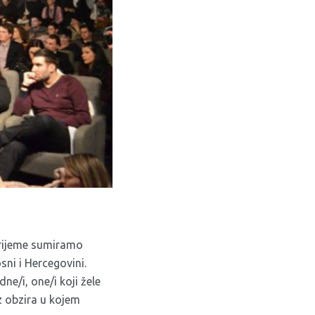
vrijeme sumiramo
ni i Hercegovini.
dne/i, one/i koji žele
ez obzira u kojem