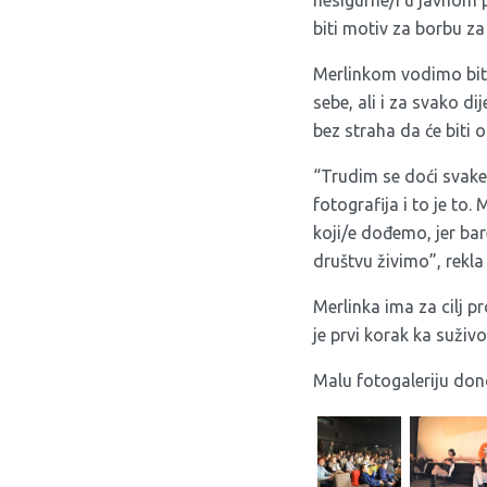
nesigurne/i u javnom p
biti motiv za borbu z
Merlinkom vodimo bit
sebe, ali i za svako di
bez straha da će biti
“Trudim se doći svake 
fotografija i to je to
koji/e dođemo, jer b
društvu živimo”, rekla
Merlinka ima za cilj 
je prvi korak ka suživo
Malu fotogaleriju don