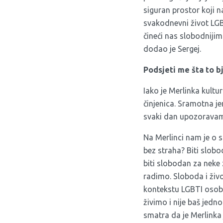
siguran prostor koji 
svakodnevni život LGBT
čineći nas slobodnijim
dodao je Sergej.
Podsjeti me šta to b
Iako je Merlinka kultu
činjenica. Sramotna je
svaki dan upozoravamo
Na Merlinci nam je o sl
bez straha? Biti slobod
biti slobodan za neke 
radimo. Sloboda i ži
kontekstu LGBTI osoba
živimo i nije baš jedn
smatra da je Merlinka