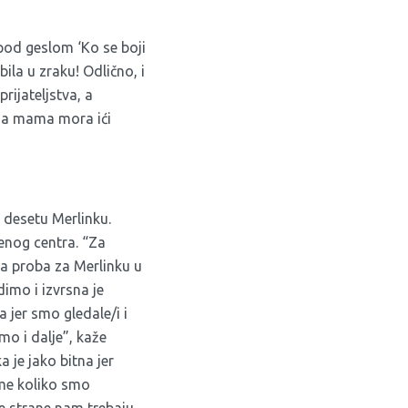
 pod geslom ‘Ko se boji
bila u zraku! Odlično, i
ijateljstva, a
 da mama mora ići
 desetu Merlinku.
renog centra. “Za
na proba za Merlinku u
dimo i izvrsna je
 jer smo gledale/i i
mo i dalje”, kaže
 je jako bitna jer
ome koliko smo