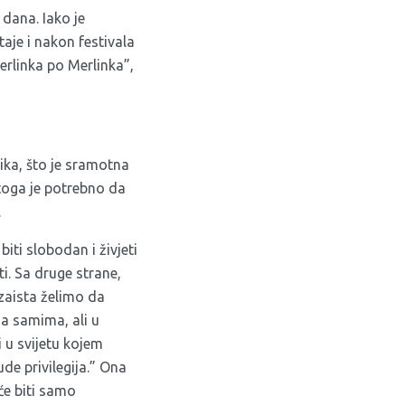
dana. Iako je
aje i nakon festivala
erlinka po Merlinka”,
ika, što je sramotna
 toga je potrebno da
.
iti slobodan i živjeti
ti. Sa druge strane,
 zaista želimo da
a samima, ali u
 u svijetu kojem
de privilegija.” Ona
će biti samo