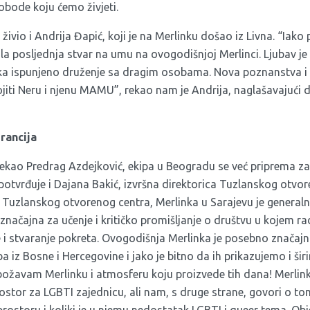
obode koju ćemo živjeti.
 živio i Andrija Đapić, koji je na Merlinku došao iz Livna. “Iako
ila posljednja stvar na umu na ovogodišnjoj Merlinci. Ljubav je 
ka ispunjeno druženje sa dragim osobama. Nova poznanstva i pr
ti Neru i njenu MAMU”, rekao nam je Andrija, naglašavajući
rancija
rekao Predrag Azdejković, ekipa u Beogradu se već priprema za
 to potvrđuje i Dajana Bakić, izvršna direktorica Tuzlanskog otvo
ste Tuzlanskog otvorenog centra, Merlinka u Sarajevu je general
e značajna za učenje i kritičko promišljanje o društvu u kojem ra
 i stvaranje pokreta. Ovogodišnja Merlinka je posebno značajna
a iz Bosne i Hercegovine i jako je bitno da ih prikazujemo i širi
ožavam Merlinku i atmosferu koju proizvede tih dana! Merlinka
rostor za LGBTI zajednicu, ali nam, s druge strane, govori o t