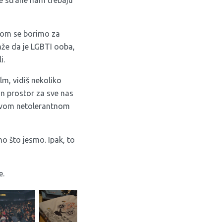
je strane nam trebaju
kom se borimo za
kaže da je LGBTI ooba,
i.
lm, vidiš nekoliko
ran prostor za sve nas
akvom netolerantnom
o što jesmo. Ipak, to
e
.