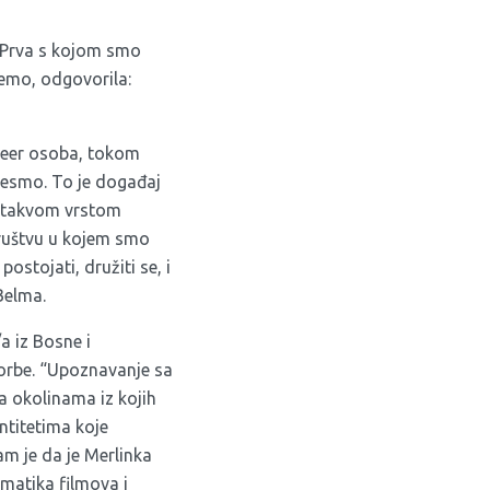
. Prva s kojom smo
šemo, odgovorila:
queer osoba, tokom
 jesmo. To je događaj
n takvom vrstom
društvu u kojem smo
ostojati, družiti se, i
Belma.
a iz Bosne i
borbe. “Upoznavanje sa
a okolinama iz kojih
entitetima koje
am je da je Merlinka
ematika filmova i