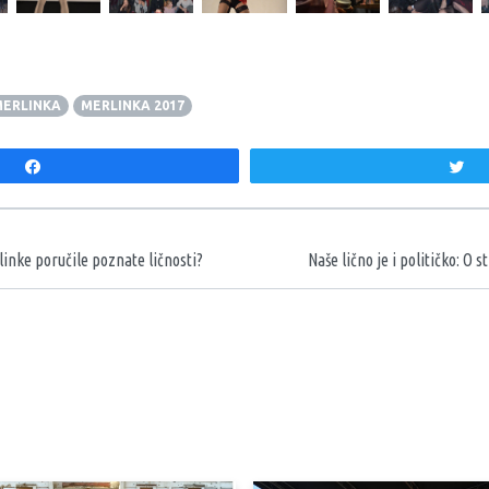
ERLINKA
MERLINKA 2017
Share
T
aka
rlinke poručile poznate ličnosti?
Naše lično je i političko: O s