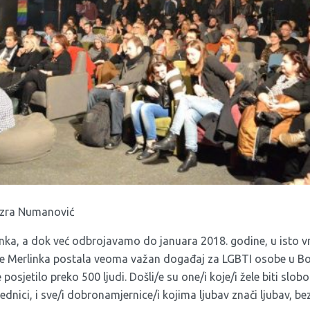
 Azra Numanović
inka, a dok već odbrojavamo do januara 2018. godine, u isto 
je Merlinka postala veoma važan događaj za LGBTI osobe u Bos
posjetilo preko 500 ljudi. Došli/e su one/i koje/i žele biti slobo
ednici, i sve/i dobronamjernice/i kojima ljubav znači ljubav, b