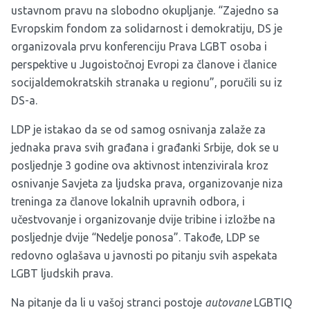
ustavnom pravu na slobodno okupljanje. “Zajedno sa
Evropskim fondom za solidarnost i demokratiju, DS je
organizovala prvu konferenciju Prava LGBT osoba i
perspektive u Jugoistočnoj Evropi za članove i članice
socijaldemokratskih stranaka u regionu”, poručili su iz
DS-a.
LDP je istakao da se od samog osnivanja zalaže za
jednaka prava svih građana i građanki Srbije, dok se u
posljednje 3 godine ova aktivnost intenzivirala kroz
osnivanje Savjeta za ljudska prava, organizovanje niza
treninga za članove lokalnih upravnih odbora, i
učestvovanje i organizovanje dvije tribine i izložbe na
posljednje dvije “Nedelje ponosa”. Takođe, LDP se
redovno oglašava u javnosti po pitanju svih aspekata
LGBT ljudskih prava.
Na pitanje da li u vašoj stranci postoje
autovane
LGBTIQ