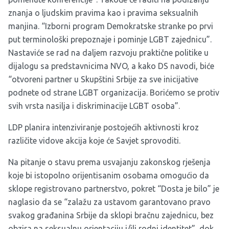
znanja o ljudskim pravima kao i pravima seksualnih
manjina. “Izborni program Demokratske stranke po prvi
put terminološki prepoznaje i pominje LGBT zajednicu”.
Nastaviće se rad na daljem razvoju praktične politike u
dijalogu sa predstavnicima NVO, a kako DS navodi, biće
“otvoreni partner u Skupštini Srbije za sve inicijative
podnete od strane LGBT organizacija. Borićemo se protiv
svih vrsta nasilja i diskriminacije LGBT osoba”.
LDP planira intenziviranje postojećih aktivnosti kroz
različite vidove akcija koje će Savjet sprovoditi.
Na pitanje o stavu prema usvajanju zakonskog rješenja
koje bi istopolno orijentisanim osobama omogućio da
sklope registrovano partnerstvo, pokret “Dosta je bilo” je
naglasio da se “zalažu za ustavom garantovano pravo
svakog građanina Srbije da sklopi bračnu zajednicu, bez
obzira na seksualnu orjentaciju i/ili rodni identitet”, dok