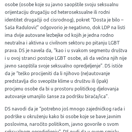
osobe (osobe koje su javno saopštile svoju seksualnu
orijentaciju drugačiju od heteroseksualne ili rodni
identitet drugačiji od cisrodnog), pokret “Dosta je bilo –
Saša Radulović” odgovorio je negativno, dok LDP na listi
ima dvije autovane lezbejke od kojih je jedna rodno
neutralna i aktivna u civilnom sektoru po pitanju LGBT
prava. DS je navela da, “kao i u svakom segmentu društva
i u ovoj stranci postoje LGBT osobe, ali da većina njih nije
javno saopštila svoje seksualno opredjeljenje”. DS ističe
da je “teško procijeniti da li njihovo (ne)autovanje
predstavlja dio sveopšte klime u društvu ili (ipak)
procjenu osobe da bi u prostoru političkog djelovanja
autovanje umanjilo šanse za podršku birača/ica”.
DS navodi da je “potrebno još mnogo zajedničkog rada i
podrške u okruženju kako bi osobe koje se bave javnim
poslovima, naročito politikom, javno govorile o svom
seksualnom opredjeljenju”. DS nudi da u ovom smislu