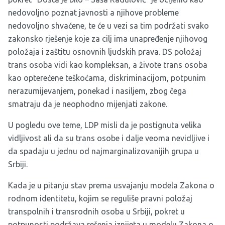
nedovoljno poznat javnosti a njihove probleme
nedovoljno shvaćene, te će u vezi sa tim podržati svako
zakonsko rješenje koje za cilj ima unapređenje njihovog
položaja i zaštitu osnovnih ljudskih prava. DS položaj
trans osoba vidi kao kompleksan, a živote trans osoba
kao opterećene teškoćama, diskriminacijom, potpunim
nerazumijevanjem, ponekad i nasiljem, zbog čega
smatraju da je neophodno mijenjati zakone.
U pogledu ove teme, LDP misli da je postignuta velika
vidljivost ali da su trans osobe i dalje veoma nevidljive i
da spadaju u jednu od najmarginalizovanijih grupa u
Srbiji.
Kada je u pitanju stav prema usvajanju modela
Zakona o
rodnom identitetu
, kojim se reguliše pravni položaj
transpolnih i transrodnih osoba u Srbiji, pokret u
potpunosti podržava rešenja iznijeta u modelu Zakona o