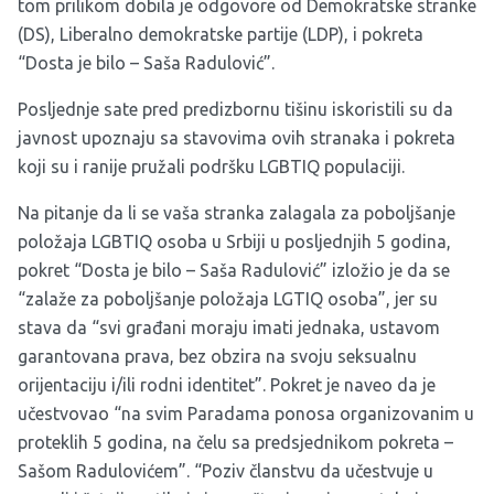
tom prilikom dobila je odgovore od Demokratske stranke
(DS), Liberalno demokratske partije (LDP), i pokreta
“Dosta je bilo – Saša Radulović”.
Posljednje sate pred predizbornu tišinu iskoristili su da
javnost upoznaju sa stavovima ovih stranaka i pokreta
koji su i ranije pružali podršku LGBTIQ populaciji.
Na pitanje da li se vaša stranka zalagala za poboljšanje
položaja LGBTIQ osoba u Srbiji u posljednjih 5 godina,
pokret “Dosta je bilo – Saša Radulović” izložio je da se
“zalaže za poboljšanje položaja LGTIQ osoba”, jer su
stava da “svi građani moraju imati jednaka, ustavom
garantovana prava, bez obzira na svoju seksualnu
orijentaciju i/ili rodni identitet”. Pokret je naveo da je
učestvovao “na svim Paradama ponosa organizovanim u
proteklih 5 godina, na čelu sa predsjednikom pokreta –
Sašom Radulovićem”. “Poziv članstvu da učestvuje u