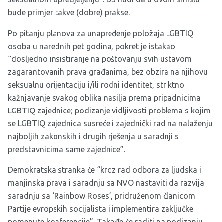
bude primjer takve (dobre) prakse.
Po pitanju planova za unapređenje položaja LGBTIQ
osoba u narednih pet godina, pokret je istakao
“dosljedno insistiranje na poštovanju svih ustavom
zagarantovanih prava građanima, bez obzira na njihovu
seksualnu orijentaciju i/ili rodni identitet, striktno
kažnjavanje svakog oblika nasilja prema pripadnicima
LGBTIQ zajednice; podizanje vidljivosti problema s kojim
se LGBTIQ zajednica susreće i zajednički rad na nalaženju
najboljih zakonskih i drugih rješenja u saradnji s
predstavnicima same zajednice”.
Demokratska stranka će “kroz rad odbora za ljudska i
manjinska prava i saradnju sa NVO nastaviti da razvija
saradnju sa ‘Rainbow Roses’, pridruženom članicom
Partije evropskih socijalista i implementira zaključke
pomenute konferencije”. Takođe će raditi na podizanju