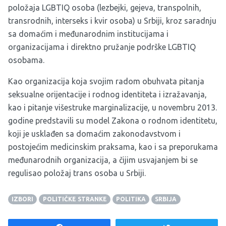
položaja LGBTIQ osoba (lezbejki, gejeva, transpolnih,
transrodnih, interseks i kvir osoba) u Srbiji, kroz saradnju
sa domaćim i međunarodnim institucijama i
organizacijama i direktno pružanje podrške LGBTIQ
osobama.
Kao organizacija koja svojim radom obuhvata pitanja
seksualne orijentacije i rodnog identiteta i izražavanja,
kao i pitanje višestruke marginalizacije, u novembru 2013.
godine predstavili su model
Zakona o rodnom identitetu
,
koji je usklađen sa domaćim zakonodavstvom i
postojećim medicinskim praksama, kao i sa preporukama
međunarodnih organizacija, a čijim usvajanjem bi se
regulisao položaj trans osoba u Srbiji.
IZBORI
POLITIČKE STRANKE
POLITIKA
SRBIJA