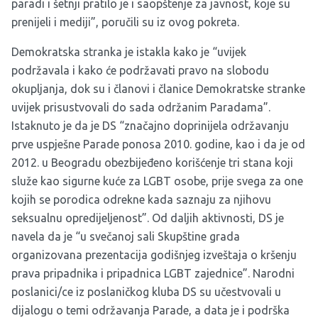
paradi i šetnji pratilo je i saopštenje za javnost, koje su
prenijeli i mediji”, poručili su iz ovog pokreta.
Demokratska stranka je istakla kako je “uvijek
podržavala i kako će podržavati pravo na slobodu
okupljanja, dok su i članovi i članice Demokratske stranke
uvijek prisustvovali do sada održanim Paradama”.
Istaknuto je da je DS “značajno doprinijela održavanju
prve uspješne Parade ponosa 2010. godine, kao i da je od
2012. u Beogradu obezbijeđeno korišćenje tri stana koji
služe kao sigurne kuće za LGBT osobe, prije svega za one
kojih se porodica odrekne kada saznaju za njihovu
seksualnu opredijeljenost”. Od daljih aktivnosti, DS je
navela da je “u svečanoj sali Skupštine grada
organizovana prezentacija godišnjeg izveštaja o kršenju
prava pripadnika i pripadnica LGBT zajednice”. Narodni
poslanici/ce iz poslaničkog kluba DS su učestvovali u
dijalogu o temi održavanja Parade, a data je i podrška