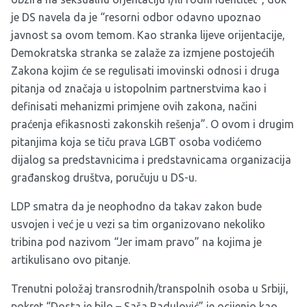
je DS navela da je “resorni odbor odavno upoznao
javnost sa ovom temom. Kao stranka lijeve orijentacije,
Demokratska stranka se zalaže za izmjene postojećih
Zakona kojim će se regulisati imovinski odnosi i druga
pitanja od značaja u istopolnim partnerstvima kao i
definisati mehanizmi primjene ovih zakona, načini
praćenja efikasnosti zakonskih rešenja”. O ovom i drugim
pitanjima koja se tiču prava LGBT osoba vodićemo
dijalog sa predstavnicima i predstavnicama organizacija
građanskog društva, poručuju u DS-u.
LDP smatra da je neophodno da takav zakon bude
usvojen i već je u vezi sa tim organizovano nekoliko
tribina pod nazivom “Jer imam pravo” na kojima je
artikulisano ovo pitanje.
Trenutni položaj transrodnih/transpolnih osoba u Srbiji,
pokret “Dosta je bilo – Saša Radulović” je ocijenio kao