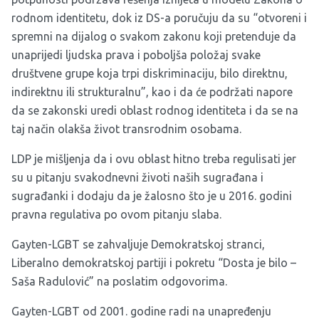
rodnom identitetu, dok iz DS-a poručuju da su “otvoreni i
spremni na dijalog o svakom zakonu koji pretenduje da
unaprijedi ljudska prava i poboljša položaj svake
društvene grupe koja trpi diskriminaciju, bilo direktnu,
indirektnu ili strukturalnu”, kao i da će podržati napore
da se zakonski uredi oblast rodnog identiteta i da se na
taj način olakša život transrodnim osobama.
LDP je mišljenja da i ovu oblast hitno treba regulisati jer
su u pitanju svakodnevni životi naših sugrađana i
sugrađanki i dodaju da je žalosno što je u 2016. godini
pravna regulativa po ovom pitanju slaba.
Gayten-LGBT se zahvaljuje Demokratskoj stranci,
Liberalno demokratskoj partiji i pokretu “Dosta je bilo –
Saša Radulović” na poslatim odgovorima.
Gayten-LGBT od 2001. godine radi na unapređenju