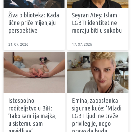
Živa biblioteka: Kada
Seyran Ateş: Islam i
lične priče mijenjaju
LGBTI identitet ne
perspektive
moraju biti u sukobu
21. 07. 2026
17. 07. 2026
Istospolno
Emina, zaposlenica
roditeljstvo u BiH:
sigurne kuće: ‘Mladi
‘Iako sam i ja majka,
LGBT ljudi ne traže
u sistemu sam
privilegije, nego
nevidljiva’
pravo da budu