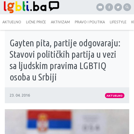
AKTUELNO
LIČNE PRIČE
AKTIVIZAM
PRAVO I POLITIKA
LIFESTYLE
K
Gayten pita, partije odgovaraju:
Stavovi političkih partija u vezi
sa ljudskim pravima LGBTIQ
osoba u Srbiji
23. 04. 2016
AKTUELNO