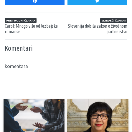
Share
Tweet
Navigacija članaka
PRETHODNI ČLANAK
SLJEDEĆI ČLANAK
Carol: Mnogo više od lezbejske
Slovenija dobila zakon o životnom
romanse
partnerstvu
Komentari
komentara