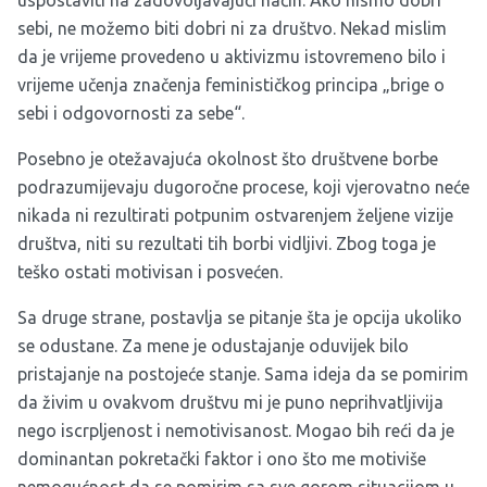
uspostaviti na zadovoljavajući način. Ako nismo dobri
sebi, ne možemo biti dobri ni za društvo. Nekad mislim
da je vrijeme provedeno u aktivizmu istovremeno bilo i
vrijeme učenja značenja feminističkog principa „brige o
sebi i odgovornosti za sebe“.
Posebno je otežavajuća okolnost što društvene borbe
podrazumijevaju dugoročne procese, koji vjerovatno neće
nikada ni rezultirati potpunim ostvarenjem željene vizije
društva, niti su rezultati tih borbi vidljivi. Zbog toga je
teško ostati motivisan i posvećen.
Sa druge strane, postavlja se pitanje šta je opcija ukoliko
se odustane. Za mene je odustajanje oduvijek bilo
pristajanje na postojeće stanje. Sama ideja da se pomirim
da živim u ovakvom društvu mi je puno neprihvatljivija
nego iscrpljenost i nemotivisanost. Mogao bih reći da je
dominantan pokretački faktor i ono što me motiviše