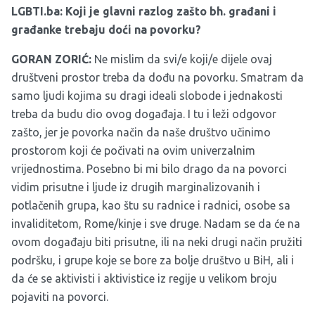
LGBTI.ba: Koji je glavni razlog zašto bh. građani i
građanke trebaju doći na povorku?
GORAN ZORIĆ:
Ne mislim da svi/e koji/e dijele ovaj
društveni prostor treba da dođu na povorku. Smatram da
samo ljudi kojima su dragi ideali slobode i jednakosti
treba da budu dio ovog događaja. I tu i leži odgovor
zašto, jer je povorka način da naše društvo učinimo
prostorom koji će počivati na ovim univerzalnim
vrijednostima. Posebno bi mi bilo drago da na povorci
vidim prisutne i ljude iz drugih marginalizovanih i
potlačenih grupa, kao štu su radnice i radnici, osobe sa
invaliditetom, Rome/kinje i sve druge. Nadam se da će na
ovom događaju biti prisutne, ili na neki drugi način pružiti
podršku, i grupe koje se bore za bolje društvo u BiH, ali i
da će se aktivisti i aktivistice iz regije u velikom broju
pojaviti na povorci.