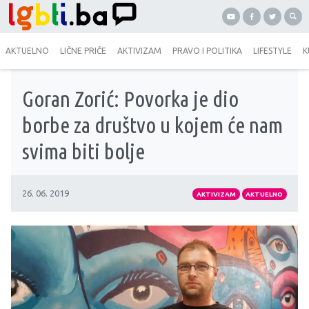
AKTUELNO
LIČNE PRIČE
AKTIVIZAM
PRAVO I POLITIKA
LIFESTYLE
K
Goran Zorić: Povorka je dio
borbe za društvo u kojem će nam
svima biti bolje
26. 06. 2019
AKTIVIZAM
AKTUELNO