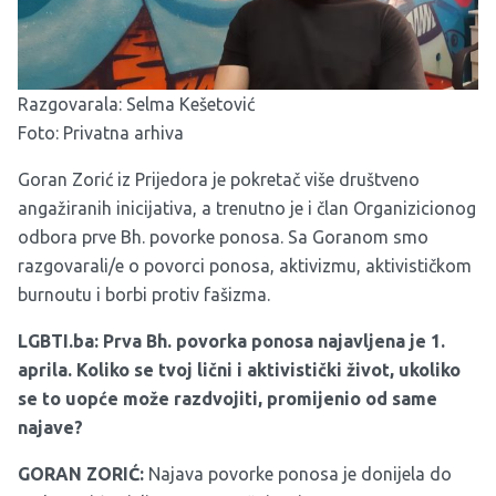
Razgovarala: Selma Kešetović
Foto: Privatna arhiva
Goran Zorić iz Prijedora je pokretač više društveno
angažiranih inicijativa, a trenutno je i član Organizicionog
odbora prve Bh. povorke ponosa. Sa Goranom smo
razgovarali/e o povorci ponosa, aktivizmu, aktivističkom
burnoutu i borbi protiv fašizma.
LGBTI.ba: Prva Bh. povorka ponosa najavljena je 1.
aprila. Koliko se tvoj lični i aktivistički život, ukoliko
se to uopće može razdvojiti, promijenio od same
najave?
GORAN ZORIĆ:
Najava povorke ponosa je donijela do