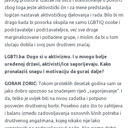
javnog prostora. Izlazak na ulicu i učestvovanje u povorci
zbog toga jeste aktivistički čin i za mene predstavlja
logičan nastavak aktivističkog djelovanja i rada. Bilo bi mi
drago kada bi povorka okupila ne samo LGBTIQ osobe i
podržavatelje i podržavateljice, već sve druge
marginalizovane i potlačene grupe, i mislim da bi u tom
slučaju dobila i svoj puni društveni značaj.
LGBTI.ba: Dugo si u aktivizmu. I u mnogo bolje
uređenoj državi, aktivisti/ice sagorijevaju. Kako
pronalaziš snagu i motivaciju da guraš dalje?
GORAN ZORIĆ:
Tokom proteklih desetak godina sam se
jako dobro upoznao sa značenjem riječi „sagorijevanje“. I
da, teško je uvijek biti na nivou zadatka i potpuno
posvećen društvenoj borbi. Posebno zato što to zahtijeva
i balans između zadovoljavanja osnovnih ličnih potreba i
društvenog angažmana, kojeg nikako nije lako