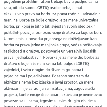
pogođene proteklim ratom trebaju baviti posljedicama
rata, niti da samo LGBTIQ osobe trebaju imati
ekskluzivno pravo na borbu za prava rodnih i seksualnih
manjina. Borba za bolje društvo je za mene univerzalna
borba, pri kojoj je bitno biti svjestan svojih ideoloških i
političkih pozicija, odnosno vizije društva za koju se bori.
U tom smislu, povorku prije svega ne doživljavam kao
borbu za prava jedne manjinske grupe, već za poštovanje
različitosti u društvu, poštovanje univerzalnih ljudskih
prava i jednakost svih. Povorka je za mene dio borbe za
društvo u kojem će nam svima biti bolje, i LGBTIQ
zajednici, i svim drugim društvenim grupama i
pojedincima i pojedinkama. Posebno smatram da
aktivizma nema bez izlaska u javni prostor. Za mene
aktivizam nije saradnja sa institucijama, zagovarački
projekti, konferencije ili seminari; aktivizam je neminovno
povezan sa ulicama, trgovima i svim drugim oblicima