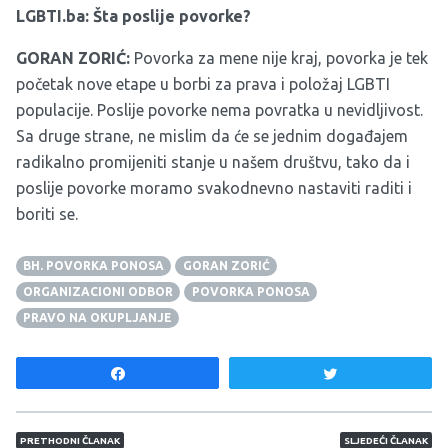
LGBTI.ba: Šta poslije povorke?
GORAN ZORIĆ:
Povorka za mene nije kraj, povorka je tek
početak nove etape u borbi za prava i položaj LGBTI
populacije. Poslije povorke nema povratka u nevidljivost.
Sa druge strane, ne mislim da će se jednim događajem
radikalno promijeniti stanje u našem društvu, tako da i
poslije povorke moramo svakodnevno nastaviti raditi i
boriti se.
BH. POVORKA PONOSA
GORAN ZORIĆ
ORGANIZACIONI ODBOR
POVORKA PONOSA
PRAVO NA OKUPLJANJE
Share
Tweet
Navigacija članaka
PRETHODNI ČLANAK
SLJEDEĆI ČLANAK