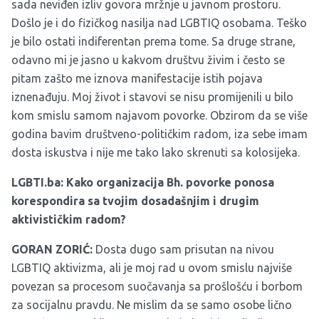
sada neviđen izliv govora mržnje u javnom prostoru.
Došlo je i do fizičkog nasilja nad LGBTIQ osobama. Teško
je bilo ostati indiferentan prema tome. Sa druge strane,
odavno mi je jasno u kakvom društvu živim i često se
pitam zašto me iznova manifestacije istih pojava
iznenađuju. Moj život i stavovi se nisu promijenili u bilo
kom smislu samom najavom povorke. Obzirom da se više
godina bavim društveno-političkim radom, iza sebe imam
dosta iskustva i nije me tako lako skrenuti sa kolosijeka.
LGBTI.ba: Kako organizacija Bh. povorke ponosa
korespondira sa tvojim dosadašnjim i drugim
aktivističkim radom?
GORAN ZORIĆ:
Dosta dugo sam prisutan na nivou
LGBTIQ aktivizma, ali je moj rad u ovom smislu najviše
povezan sa procesom suočavanja sa prošlošću i borbom
za socijalnu pravdu. Ne mislim da se samo osobe lično