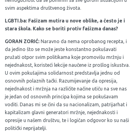
nemogućnost da se pomirim sa sve gorom situacijom u
svim aspektima društvenog života.
LGBTI.ba: Fašizam mutira u nove oblike, a često je i
stara škola. Kako se boriti protiv fašizma danas?
GORAN ZORIĆ:
Naravno da nema oprobanog recepta, i
da jedino što se može jeste konstantno pokušavati
pružati otpor svim politikama koje promovišu mržnju i
nejednakost, koristeći lekcije naučene iz prošlog iskustva.
U ovim pokušajima solidarnost predstavlja jednu od
osnovnih polaznih tački. Razumijevanje da opresija,
nejednakost i mržnja na različite načine utiču na sve nas
je jedan od osnovnih principa kojima se pokušavam
voditi. Danas mi se čini da su nacionalizam, patrijarhat i
kapitalizam glavni generatori mržnje, nejednakosti i
opresije u našem društvu, te i logičan odgovor ko su naši
politički neprijatelji.