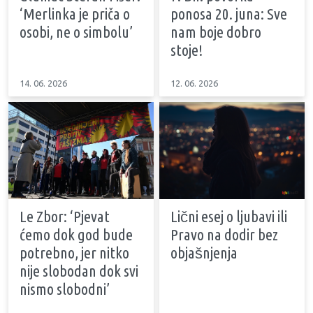
‘Merlinka je priča o
ponosa 20. juna: Sve
osobi, ne o simbolu’
nam boje dobro
stoje!
14. 06. 2026
12. 06. 2026
Le Zbor: ‘Pjevat
Lični esej o ljubavi ili
ćemo dok god bude
Pravo na dodir bez
potrebno, jer nitko
objašnjenja
nije slobodan dok svi
nismo slobodni’