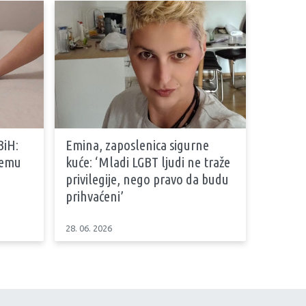
BiH:
Emina, zaposlenica sigurne
stemu
kuće: ‘Mladi LGBT ljudi ne traže
privilegije, nego pravo da budu
prihvaćeni’
28. 06. 2026