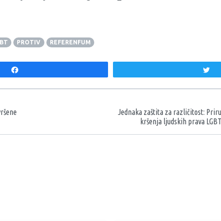
BT
PROTIV
REFERENFUM
Share
T
aka
vršene
Jednaka zaštita za različitost: Prir
kršenja ljudskih prava LGBT