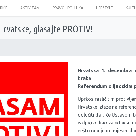
PRIČE
AKTIVIZAM
PRAVO I POLITIKA
LIFESTYLE
KULT
Hrvatske, glasajte PROTIV!
Hrvatska 1. decembra o
braka
Referendum o ljudskim 
Uprkos različitim protivlje
Hrvatske izlaze na referen
odlučiti da li će Ustavom b
isključivo kao zajednica m
nešto manje od mjesec dan