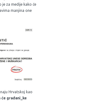
o je
za medije kako će
ravima manjina one
iznaju Hrvatskoj kao
 će građani_ke