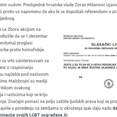
nim sudom. Predsjednik hrvatske vlade Zoran Milanović
izjavi
i protiv uz napomenu da ako bi se dopuštali referendumi o p
ijednog.
ce Le Zbora akcijom na
edložile da se 1.decembar
renduma) proglasi
rbe protiv homofobije.
e su vrlo zainteresovani za
est o raspisivanju
 su najčešće pod naslovom
vima
. Malobrojni su mediji
kritikom ovakvog
 i razlozima koji se kriju
nja. Značajni pomaci na polju zaštite ljudskih prava koji se pr
 najviše u poređenju sa zemljama iz okruženja ipak daju nadu
da
iminacije svojih LGBT sugrađana_k
i.