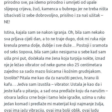
prirodno sve, pa idemo prirodno i umrijeti od upale
slijepog crijeva, žući, kamenca u bubregu jer ne treba ništa
izbacivati iz sebe dobrovoljno, prisilno i za naš užitak –
NE!
Istina, kajala sam se nakon igranja. Oh, bila sam nekako
sva prljava cijeli dan, a to ne traje dugo, dok mi ruka nije
krenula prema dolje, dublje i sve duže… Postoji i sramota
od seks šopova, bila sam jako nesigurna u sebe kad sam
ušla prvi put, dočekala me žena koja turpija nokte, iznad
nje je ležao vibrator od neke gume oko 25 centimetara
zajedno sa sado mazo lisicama i kožnim grudnjakom.
Izvolite? Pitala me kao da ću naručiti pecivo, hranu ili
kafu… Jedva sam izustila – vibrator. Ustala je kao da i
jeste kafa u pitanju, a sad ona predlaže koju da naručim –
otvara ladicu crne boje i tamo leže igračke, uzima u ruku
jedan komad i predlaže mi materijal koji najmanje žulja,
ovaj ima jaču vibraciju, ovaj ima bolji oblik, ovaj ludu