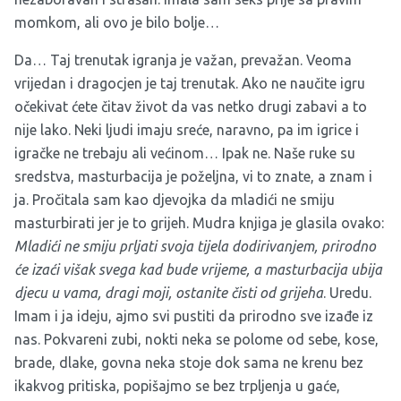
momkom, ali ovo je bilo bolje…
Da… Taj trenutak igranja je važan, prevažan. Veoma
vrijedan i dragocjen je taj trenutak. Ako ne naučite igru
očekivat ćete čitav život da vas netko drugi zabavi a to
nije lako. Neki ljudi imaju sreće, naravno, pa im igrice i
igračke ne trebaju ali većinom… Ipak ne. Naše ruke su
sredstva, masturbacija je poželjna, vi to znate, a znam i
ja. Pročitala sam kao djevojka da mladići ne smiju
masturbirati jer je to grijeh. Mudra knjiga je glasila ovako:
Mladići ne smiju prljati svoja tijela dodirivanjem, prirodno
će izaći višak svega kad bude vrijeme, a masturbacija ubija
djecu u vama, dragi moji, ostanite čisti od grijeha
. Uredu.
Imam i ja ideju, ajmo svi pustiti da prirodno sve izađe iz
nas. Pokvareni zubi, nokti neka se polome od sebe, kose,
brade, dlake, govna neka stoje dok sama ne krenu bez
ikakvog pritiska, popišajmo se bez trpljenja u gaće,