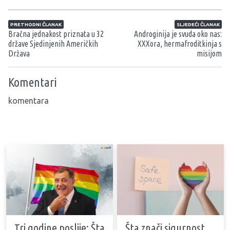
Navigacija članaka
PRETHODNI ČLANAK
SLJEDEĆI ČLANAK
Bračna jednakost priznata u 32
Androginija je svuda oko nas:
države Sjedinjenih Američkih
XXXora, hermafroditkinja s
Država
misijom
Komentari
komentara
Tri godine poslije: Šta
Šta znači sigurnost