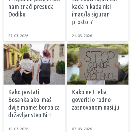
nam znači presuda
kada nikada nisi
Dodiku
imao/la siguran
prostor?
27. 03. 2026
21. 03. 2026
Kako postati
Kako ne treba
Bosanka ako imaš
govoriti o rodno-
dvije mame: borba za
zasnovanom nasilju
državljanstvo BiH
15. 03. 2026
07. 03. 2026