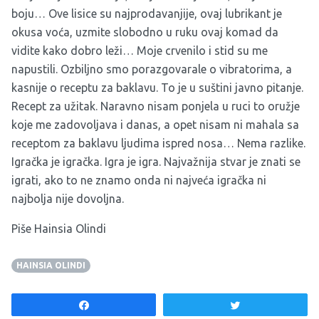
boju… Ove lisice su najprodavanjije, ovaj lubrikant je
okusa voća, uzmite slobodno u ruku ovaj komad da
vidite kako dobro leži… Moje crvenilo i stid su me
napustili. Ozbiljno smo porazgovarale o vibratorima, a
kasnije o receptu za baklavu. To je u suštini javno pitanje.
Recept za užitak. Naravno nisam ponjela u ruci to oružje
koje me zadovoljava i danas, a opet nisam ni mahala sa
receptom za baklavu ljudima ispred nosa… Nema razlike.
Igračka je igračka. Igra je igra. Najvažnija stvar je znati se
igrati, ako to ne znamo onda ni najveća igračka ni
najbolja nije dovoljna.
Piše Hainsia Olindi
HAINSIA OLINDI
Share
Tweet