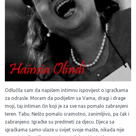
Odlučila sam da napišem intimnu ispovijest o igračkama
za odrasle. Moram da podijelim sa Vama, dragi i drage
moji, taj intiman čin koji je za sve nas pomalo zabranjeni
teren. Tabu. Nešto pomalo sramotno, zanimljivo, pa čak i
zabranjeno. Igračke su predmeti za djecu. Djeca sa
igračkama samo ulaze u svijet svoje mašte, nikada nije