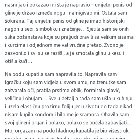
nasmijao i pokazao mi šta je napravio – umjetni penis od
gline je držao između nogu i namigivao mi. Ostala sam
šokirana. Taj umjetni penis od gline je imao historijski
nagon u sebi, simboliku i značenje… Sjetila sam se onih
slika božanstava koje su praljudi pravili sa velikim sisama
i kurcima i odjednom me val vrućine prešao. Zvono je
zazvonilo i svi su se razišli, a ja smotala glinu u kesu i
otišla kući…
Na podu kupatila sam napravila to. Napravila sam
igračku koju sam vidjela u svom umu, na trenutke sam
zatvarala oči, pratila prstima oblik, formirala glavić,
veličinu i obujam… Sve u detalj a tada sam ušla u kuhinju
i uzela elastičnu prozirnu foliju jer u životu do tada nikad
nisam kupila kondom i bilo me je sramota. Obavila sam
svoj glineni organ i polako, polako se počela zabavljati…
Moj orgazam na podu hladnog kupatila je bio višestruk,
nezaboravan i strašan. Imala sam seks prije sa pravim