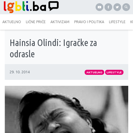
AKTUELNO
LIČNE PRIČE
AKTIVIZAM
PRAVO I POLITIKA
LIFESTYLE
K
Hainsia Olindi: Igračke za
odrasle
29. 10. 2014
AKTUELNO
LIFESTYLE