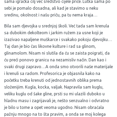
sama igračka cilj već sredstvo cijele priče. Lutka sama po
sebi je pomalo dosadna, ali kad je stavimo u neku
sredinu, okolnost i našu priču, pa tu nema kraja…
Bila sam djevojka u srednjoj školi. Već tada sam krenula
sa dubokim dekolteom i jarkim ružem za usne koji je
izazivao napaljene muškarce i svakako pokoju djevojku…
Taj dan je bio čas likovne kulture i rad sa glinom,
glinamolom. Nisam ni slutila da ću se zaista poigrati, da
ću preći ponovo granicu na nezamisliv način. Dan kao i
svaki drugi zapravo…A onda smo otvorili naše materijale
i krenuli sa radom. Profesorica je objasnila kako na
početku treba krenuti od jednostavnih oblika prema
složenijim. Kugla, kocka, valjak. Napravila sam kuglu,
veliku kuglu od šake gline, prsti su mi ulazili duboko u
hladnu masu i zagrijavali je, nešto senzualno i odvratno
je bilo u tome a opet veoma ugodno. Nisam obraćala
pažnju mnogo na to šta pravim, a onda se moj kolega