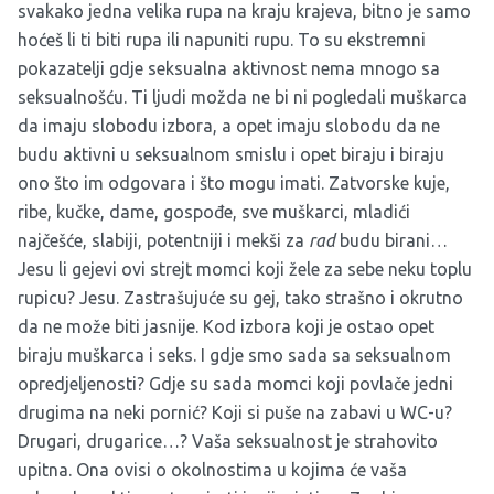
svakako jedna velika rupa na kraju krajeva, bitno je samo
hoćeš li ti biti rupa ili napuniti rupu. To su ekstremni
pokazatelji gdje seksualna aktivnost nema mnogo sa
seksualnošću. Ti ljudi možda ne bi ni pogledali muškarca
da imaju slobodu izbora, a opet imaju slobodu da ne
budu aktivni u seksualnom smislu i opet biraju i biraju
ono što im odgovara i što mogu imati. Zatvorske kuje,
ribe, kučke, dame, gospođe, sve muškarci, mladići
najčešće, slabiji, potentniji i mekši za
rad
budu birani…
Jesu li gejevi ovi strejt momci koji žele za sebe neku toplu
rupicu? Jesu. Zastrašujuće su gej, tako strašno i okrutno
da ne može biti jasnije. Kod izbora koji je ostao opet
biraju muškarca i seks. I gdje smo sada sa seksualnom
opredjeljenosti? Gdje su sada momci koji povlače jedni
drugima na neki pornić? Koji si puše na zabavi u WC-u?
Drugari, drugarice…? Vaša seksualnost je strahovito
upitna. Ona ovisi o okolnostima u kojima će vaša