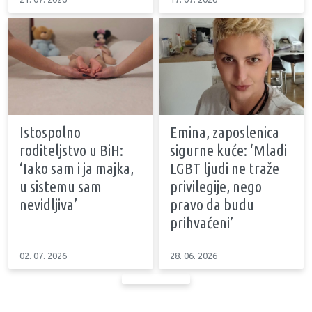
Istospolno
Emina, zaposlenica
roditeljstvo u BiH:
sigurne kuće: ‘Mladi
‘Iako sam i ja majka,
LGBT ljudi ne traže
u sistemu sam
privilegije, nego
nevidljiva’
pravo da budu
prihvaćeni’
02. 07. 2026
28. 06. 2026