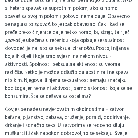
si hetero spavaš sa suprotnim polom, ako si homo
spavaš sa svojim polom i gotovo, nema dalje. Obavezno
se naglasi to
spavaš
, to je ipak obavezno. Čak i kad se
pređe preko činjenice da je netko homo, bi, strejt, ta riječ
spavaš
je ubačena u rečenicu koja opisuje seksualnost
dovodeći je na isto sa seksualiziranošću. Postoji nijansa
koja ih dijeli i koje smo svjesni na nekom nivou -
aktivnosti. Spolnost i seksualna aktivnost su veoma
različite. Netko je možda odlučio da apstinira i ne spava
ni s kim. Njegova ili njena seksualnost nemaju značajku
kod toga jer nema ni aktivosti, samo sklonosti koja se ne
konzumira. Šta se dešava sa ostalima?
Čovjek se nađe u nevjerovatnim okolnostima – zatvor,
kafana, pijanstvo, zabava, druženje, pornići, dodirivanje,
drkanje i konačno seks. U zatvorima se redovno siluju
muškarci ili čak napokon dobrovoljno se seksaju. Sve je