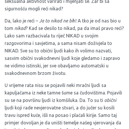
seksualna aktivnost varirati i mijenjati se. Zar bi sa
sigurnošću mogli reći nikad?
Da, lako je reći –
Ja to nikad ne bi
h! A tko je od nas bio u
tom
nikad
? Kad se desilo to nikad, pa da imaš pravo reći?
Lako sam razbacivala tu riječ NIKAD u svojim
razgovorima i savjetima, a sama nisam doživjela to
NIKAD. Sve su to obični ljudi kako ih volimo nazvati,
sasvim obični svakodnevni ljudi koje gledamo i zapravo
ne vidimo istinski, jer sve obavljamo automatski u
svakodnevnom brzom životu.
U vrijeme rata nisu se pojavili neki mračni ljudi sa
kapuljačama iz neke tamne šume sa čudovištima. Pojavili
su se na površinu ljudi iz komšiluka. Da. To su ti
obični
ljudi koji rade nevjerovatne stvari, a do jučer su kosili
travu ispred kuće, išli na posao i plaćali kirije. Samo taj
primjer dovoljan je da uništi temelje našeg vjerovanja da