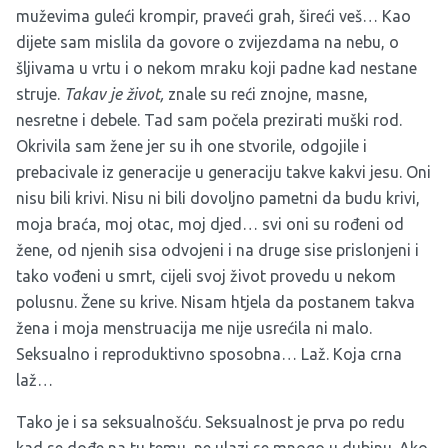
muževima guleći krompir, praveći grah, šireći veš… Kao
dijete sam mislila da govore o zvijezdama na nebu, o
šljivama u vrtu i o nekom mraku koji padne kad nestane
struje.
Takav je život,
znale su reći znojne, masne,
nesretne i debele. Tad sam počela prezirati muški rod.
Okrivila sam žene jer su ih one stvorile, odgojile i
prebacivale iz generacije u generaciju takve kakvi jesu. Oni
nisu bili krivi. Nisu ni bili dovoljno pametni da budu krivi,
moja braća, moj otac, moj djed… svi oni su rođeni od
žene, od njenih sisa odvojeni i na druge sise prislonjeni i
tako vođeni u smrt, cijeli svoj život provedu u nekom
polusnu. Žene su krive. Nisam htjela da postanem takva
žena i moja menstruacija me nije usrećila ni malo.
Seksualno i reproduktivno sposobna… Laž. Koja crna
laž…
Tako je i sa seksualnošću. Seksualnost je prva po redu
kad se dođe na tu temu, ne ulazi se mnogo u dubinu. Ako