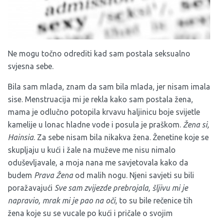
Ne mogu točno odrediti kad sam postala seksualno
svjesna sebe.
Bila sam mlada, znam da sam bila mlada, jer nisam imala
sise. Menstruacija mi je rekla kako sam postala žena,
mama je odlučno potopila krvavu haljinicu boje svijetle
kamelije u lonac hladne vode i posula je praškom.
Žena si,
Hainsia
. Za sebe nisam bila nikakva žena. Ženetine koje se
skupljaju u kući i žale na muževe me nisu nimalo
oduševljavale, a moja nana me savjetovala kako da
budem
Prava Žena
od malih nogu. Njeni savjeti su bili
poražavajući
Sve sam zvijezde prebrojala, šljivu mi je
napravio, mrak mi je pao na oči
, to su bile rečenice tih
žena koje su se vucale po kući i pričale o svojim