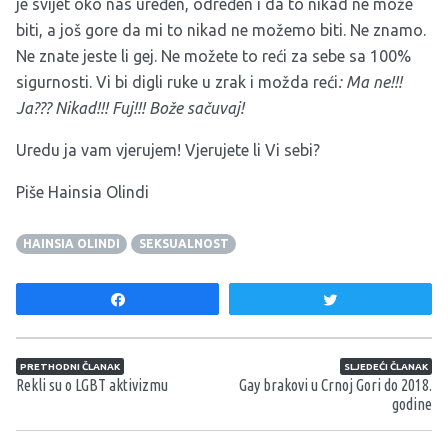
je svijet oko nas uređen, određen i da to nikad ne može
biti, a još gore da mi to nikad ne možemo biti. Ne znamo.
Ne znate jeste li gej. Ne možete to reći za sebe sa 100%
sigurnosti. Vi bi digli ruke u zrak i možda reći
: Ma ne!!!
Ja??? Nikad!!! Fuj!!! Bože sačuvaj!
Uredu ja vam vjerujem! Vjerujete li Vi sebi?
Piše Hainsia Olindi
HAINSIA OLINDI
SEKSUALNOST
Share
Tweet
Navigacija članaka
PRETHODNI ČLANAK
SLJEDEĆI ČLANAK
Rekli su o LGBT aktivizmu
Gay brakovi u Crnoj Gori do 2018.
godine