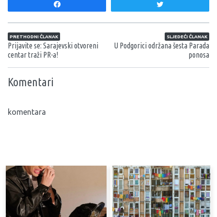
Share
Tweet
Navigacija članaka
PRETHODNI ČLANAK
SLJEDEĆI ČLANAK
Prijavite se: Sarajevski otvoreni
U Podgorici održana šesta Parada
centar traži PR-a!
ponosa
Komentari
komentara