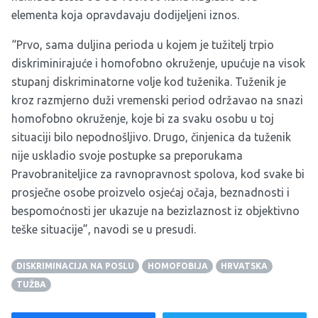
elementa koja opravdavaju dodijeljeni iznos.
“Prvo, sama duljina perioda u kojem je tužitelj trpio
diskriminirajuće i homofobno okruženje, upućuje na visok
stupanj diskriminatorne volje kod tuženika. Tuženik je
kroz razmjerno duži vremenski period održavao na snazi
homofobno okruženje, koje bi za svaku osobu u toj
situaciji bilo nepodnošljivo. Drugo, činjenica da tuženik
nije uskladio svoje postupke sa preporukama
Pravobraniteljice za ravnopravnost spolova, kod svake bi
prosječne osobe proizvelo osjećaj očaja, beznadnosti i
bespomoćnosti jer ukazuje na bezizlaznost iz objektivno
teške situacije”, navodi se u presudi.
DISKRIMINACIJA NA POSLU
HOMOFOBIJA
HRVATSKA
TUŽBA