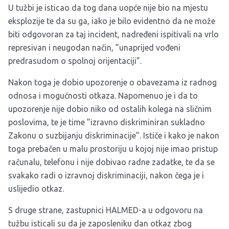
U tužbi je isticao da tog dana uopće nije bio na mjestu
eksplozije te da su ga, iako je bilo evidentno da ne može
biti odgovoran za taj incident, nadređeni ispitivali na vrlo
represivan i neugodan način, ”unaprijed vođeni
predrasudom o spolnoj orijentaciji”.
Nakon toga je dobio upozorenje o obavezama iz radnog
odnosa i mogućnosti otkaza. Napomenuo je i da to
upozorenje nije dobio niko od ostalih kolega na sličnim
poslovima, te je time ”izravno diskriminiran sukladno
Zakonu o suzbijanju diskriminacije”. Ističe i kako je nakon
toga prebačen u malu prostoriju u kojoj nije imao pristup
računalu, telefonu i nije dobivao radne zadatke, te da se
svakako radi o izravnoj diskriminaciji, nakon čega je i
uslijedio otkaz.
S druge strane, zastupnici HALMED-a u odgovoru na
tužbu isticali su da je zaposleniku dan otkaz zbog