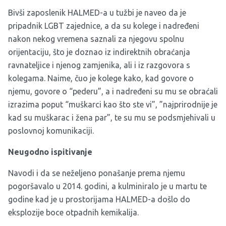
Bivši zaposlenik HALMED-a u tužbi je naveo da je
pripadnik LGBT zajednice, a da su kolege i nadređeni
nakon nekog vremena saznali za njegovu spolnu
orijentaciju, što je doznao iz indirektnih obraćanja
ravnateljice i njenog zamjenika, ali i iz razgovora s
kolegama. Naime, čuo je kolege kako, kad govore o
njemu, govore o “pederu”, a i nadređeni su mu se obraćali
izrazima poput “muškarci kao što ste vi”, ”najprirodnije je
kad su muškarac i žena par”, te su mu se podsmjehivali u
poslovnoj komunikaciji.
Neugodno ispitivanje
Navodi i da se neželjeno ponašanje prema njemu
pogoršavalo u 2014. godini, a kulminiralo je u martu te
godine kad je u prostorijama HALMED-a došlo do
eksplozije boce otpadnih kemikalija.