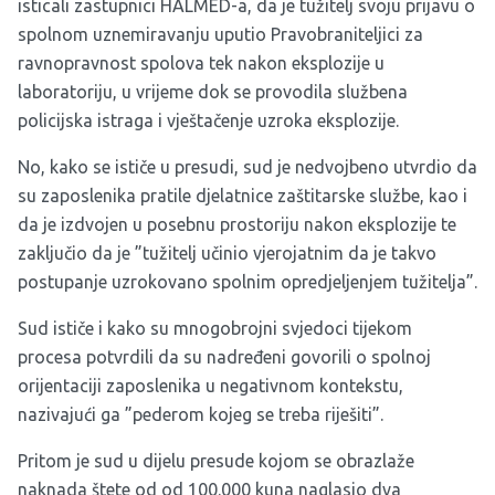
isticali zastupnici HALMED-a, da je tužitelj svoju prijavu o
spolnom uznemiravanju uputio Pravobraniteljici za
ravnopravnost spolova tek nakon eksplozije u
laboratoriju, u vrijeme dok se provodila službena
policijska istraga i vještačenje uzroka eksplozije.
No, kako se ističe u presudi, sud je nedvojbeno utvrdio da
su zaposlenika pratile djelatnice zaštitarske službe, kao i
da je izdvojen u posebnu prostoriju nakon eksplozije te
zaključio da je ”tužitelj učinio vjerojatnim da je takvo
postupanje uzrokovano spolnim opredjeljenjem tužitelja”.
Sud ističe i kako su mnogobrojni svjedoci tijekom
procesa potvrdili da su nadređeni govorili o spolnoj
orijentaciji zaposlenika u negativnom kontekstu,
nazivajući ga ”pederom kojeg se treba riješiti”.
Pritom je sud u dijelu presude kojom se obrazlaže
naknada štete od od 100.000 kuna naglasio dva