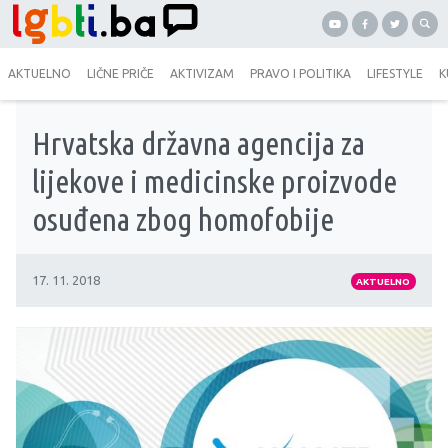
AKTUELNO
LIČNE PRIČE
AKTIVIZAM
PRAVO I POLITIKA
LIFESTYLE
K
Hrvatska državna agencija za
lijekove i medicinske proizvode
osuđena zbog homofobije
17. 11. 2018
AKTUELNO