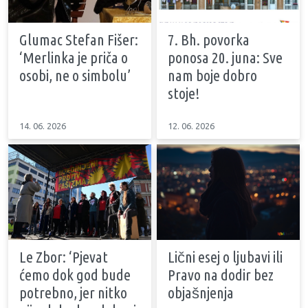
Glumac Stefan Fišer:
7. Bh. povorka
‘Merlinka je priča o
ponosa 20. juna: Sve
osobi, ne o simbolu’
nam boje dobro
stoje!
14. 06. 2026
12. 06. 2026
Le Zbor: ‘Pjevat
Lični esej o ljubavi ili
ćemo dok god bude
Pravo na dodir bez
potrebno, jer nitko
objašnjenja