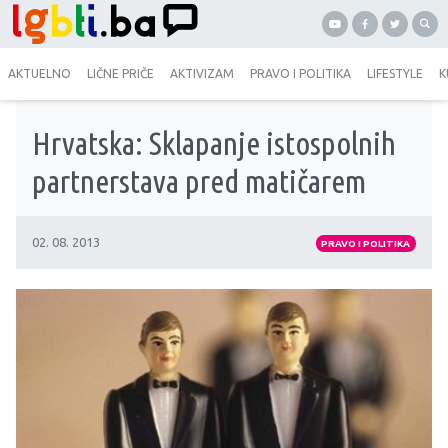
AKTUELNO
LIČNE PRIČE
AKTIVIZAM
PRAVO I POLITIKA
LIFESTYLE
K
Hrvatska: Sklapanje istospolnih
partnerstava pred matičarem
02. 08. 2013
PRAVO I POLITIKA