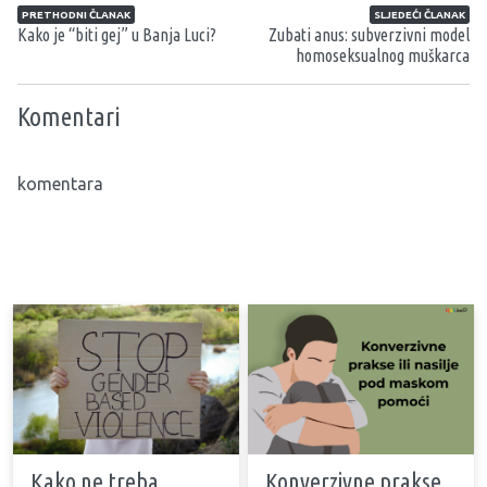
Navigacija članaka
PRETHODNI ČLANAK
SLJEDEĆI ČLANAK
Kako je “biti gej” u Banja Luci?
Zubati anus: subverzivni model
homoseksualnog muškarca
Komentari
komentara
Kako ne treba
Konverzivne prakse