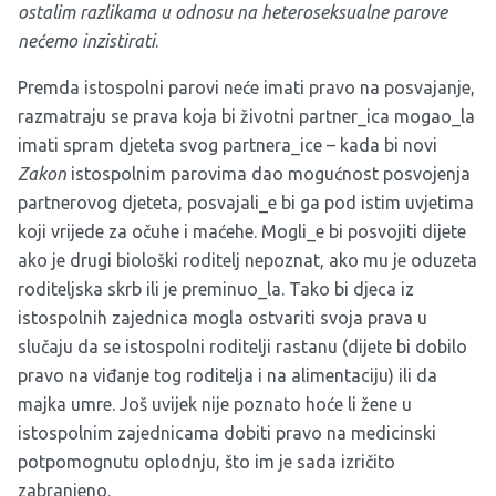
ostalim razlikama u odnosu na heteroseksualne parove
nećemo inzistirati
.
Premda istospolni parovi neće imati pravo na posvajanje,
razmatraju se prava koja bi životni partner_ica mogao_la
imati spram djeteta svog partnera_ice – kada bi novi
Zakon
istospolnim parovima dao mogućnost posvojenja
partnerovog djeteta, posvajali_e bi ga pod istim uvjetima
koji vrijede za očuhe i maćehe. Mogli_e bi posvojiti dijete
ako je drugi biološki roditelj nepoznat, ako mu je oduzeta
roditeljska skrb ili je preminuo_la. Tako bi djeca iz
istospolnih zajednica mogla ostvariti svoja prava u
slučaju da se istospolni roditelji rastanu (dijete bi dobilo
pravo na viđanje tog roditelja i na alimentaciju) ili da
majka umre. Još uvijek nije poznato hoće li žene u
istospolnim zajednicama dobiti pravo na medicinski
potpomognutu oplodnju, što im je sada izričito
zabranjeno.