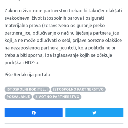
Zakon o životnom partnerstvu trebao bi također olakšati
svakodnevni život istospolnih parova i osigurati
materijalna prava (zdravstveno osiguranje preko
partnera_ice, odlučivanje o načinu liječenja partnera_ice
koji_a ne može odlučivati o sebi, prijave porezne olakšice
na nezaposlenog partnera_icu itd.), koja politički ne bi
trebala biti sporna, i za izglasavanje kojih se očekuje
podrška i HDZ-a.
Piše Redakcija portala
ISTOSPOLNI RODITELJI
ISTOSPOLNO PARTNERSTVO
POSVAJANJE
ŽIVOTNO PARTNERSTVO
Share
Tweet