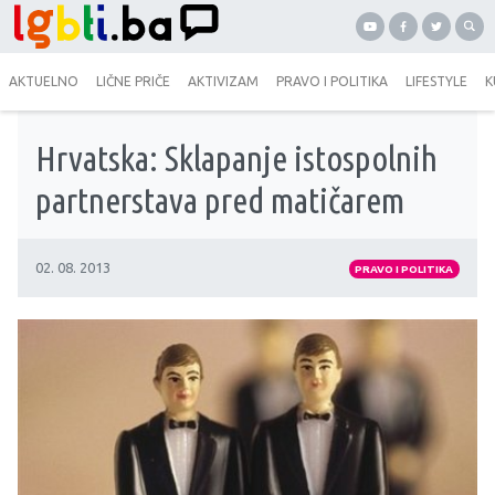
AKTUELNO
LIČNE PRIČE
AKTIVIZAM
PRAVO I POLITIKA
LIFESTYLE
K
Hrvatska: Sklapanje istospolnih
partnerstava pred matičarem
02. 08. 2013
PRAVO I POLITIKA