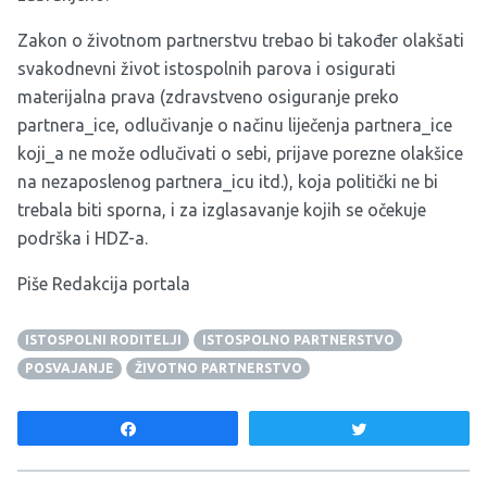
Zakon o životnom partnerstvu trebao bi također olakšati
svakodnevni život istospolnih parova i osigurati
materijalna prava (zdravstveno osiguranje preko
partnera_ice, odlučivanje o načinu liječenja partnera_ice
koji_a ne može odlučivati o sebi, prijave porezne olakšice
na nezaposlenog partnera_icu itd.), koja politički ne bi
trebala biti sporna, i za izglasavanje kojih se očekuje
podrška i HDZ-a.
Piše Redakcija portala
ISTOSPOLNI RODITELJI
ISTOSPOLNO PARTNERSTVO
POSVAJANJE
ŽIVOTNO PARTNERSTVO
Share
Tweet