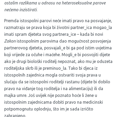
ostalim razlikama u odnosu na heteroseksualne parove
nećemo inzistirati
.
Premda istospolni parovi neće imati pravo na posvajanje,
razmatraju se prava koja bi životni partner_ica mogao_la
imati spram djeteta svog partnera_ice – kada bi novi
Zakon
istospolnim parovima dao mogućnost posvojenja
partnerovog djeteta, posvajali_e bi ga pod istim uvjetima
koji vrijede za očuhe i maćehe. Mogli_e bi posvojiti dijete
ako je drugi biološki roditelj nepoznat, ako mu je oduzeta
roditeljska skrb ili je preminuo_la. Tako bi djeca iz
istospolnih zajednica mogla ostvariti svoja prava u
slučaju da se istospolni roditelji rastanu (dijete bi dobilo
pravo na viđanje tog roditelja i na alimentaciju) ili da
majka umre. Još uvijek nije poznato hoće li žene u
istospolnim zajednicama dobiti pravo na medicinski
potpomognutu oplodnju, što im je sada izričito
zabranjeno.