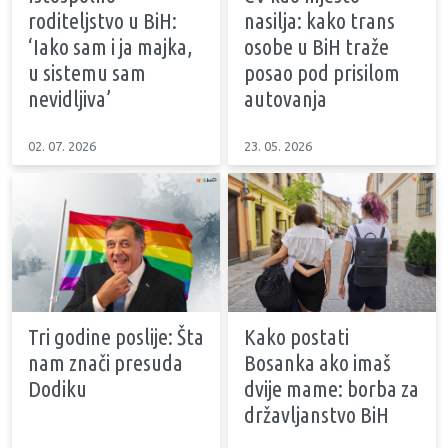
roditeljstvo u BiH:
nasilja: kako trans
‘Iako sam i ja majka,
osobe u BiH traže
u sistemu sam
posao pod prisilom
nevidljiva’
autovanja
02. 07. 2026
23. 05. 2026
Tri godine poslije: Šta
Kako postati
nam znači presuda
Bosanka ako imaš
Dodiku
dvije mame: borba za
državljanstvo BiH