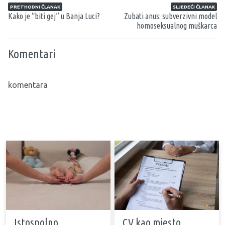
Navigacija članaka
PRETHODNI ČLANAK
SLJEDEĆI ČLANAK
Kako je “biti gej” u Banja Luci?
Zubati anus: subverzivni model
homoseksualnog muškarca
Komentari
komentara
Istospolno
CV kao mjesto