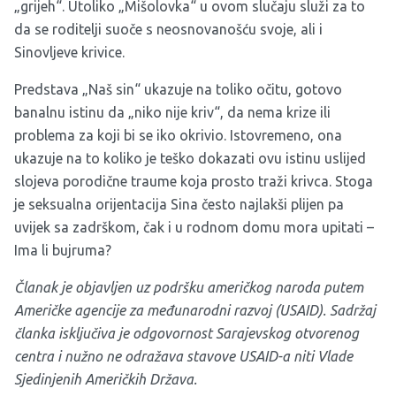
„grijeh“. Utoliko „Mišolovka“ u ovom slučaju služi za to
da se roditelji suoče s neosnovanošću svoje, ali i
Sinovljeve krivice.
Predstava „Naš sin“ ukazuje na toliko očitu, gotovo
banalnu istinu da „niko nije kriv“, da nema krize ili
problema za koji bi se iko okrivio. Istovremeno, ona
ukazuje na to koliko je teško dokazati ovu istinu uslijed
slojeva porodične traume koja prosto traži krivca. Stoga
je seksualna orijentacija Sina često najlakši plijen pa
uvijek sa zadrškom, čak i u rodnom domu mora upitati –
Ima li bujruma?
Članak je objavljen uz podršku američkog naroda putem
Američke agencije za međunarodni razvoj (USAID). Sadržaj
članka isključiva je odgovornost Sarajevskog otvorenog
centra i nužno ne odražava stavove USAID-a niti Vlade
Sjedinjenih Američkih Država.