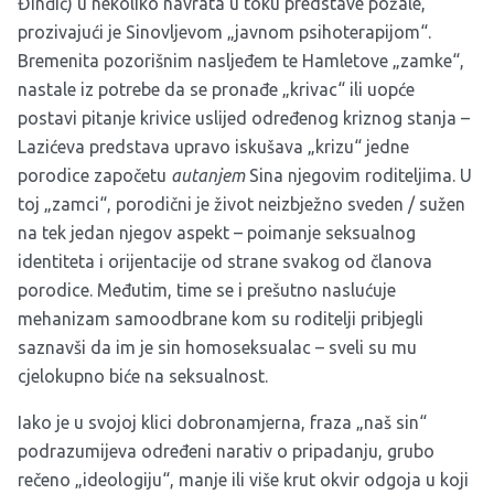
Đinđić) u nekoliko navrata u toku predstave požale,
prozivajući je Sinovljevom „javnom psihoterapijom“.
Bremenita pozorišnim nasljeđem te Hamletove „zamke“,
nastale iz potrebe da se pronađe „krivac“ ili uopće
postavi pitanje krivice uslijed određenog kriznog stanja –
Lazićeva predstava upravo iskušava „krizu“ jedne
porodice započetu
autanjem
Sina njegovim roditeljima. U
toj „zamci“, porodični je život neizbježno sveden / sužen
na tek jedan njegov aspekt – poimanje seksualnog
identiteta i orijentacije od strane svakog od članova
porodice. Međutim, time se i prešutno naslućuje
mehanizam samoodbrane kom su roditelji pribjegli
saznavši da im je sin homoseksualac – sveli su mu
cjelokupno biće na seksualnost.
Iako je u svojoj klici dobronamjerna, fraza „naš sin“
podrazumijeva određeni narativ o pripadanju, grubo
rečeno „ideologiju“, manje ili više krut okvir odgoja u koji