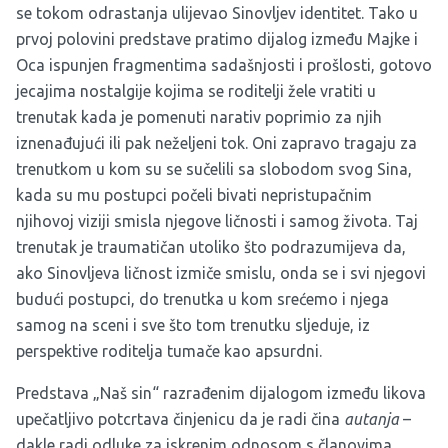
se tokom odrastanja ulijevao Sinovljev identitet. Tako u
prvoj polovini predstave pratimo dijalog između Majke i
Oca ispunjen fragmentima sadašnjosti i prošlosti, gotovo
jecajima nostalgije kojima se roditelji žele vratiti u
trenutak kada je pomenuti narativ poprimio za njih
iznenađujući ili pak neželjeni tok. Oni zapravo tragaju za
trenutkom u kom su se sučelili sa slobodom svog Sina,
kada su mu postupci počeli bivati nepristupačnim
njihovoj viziji smisla njegove ličnosti i samog života. Taj
trenutak je traumatičan utoliko što podrazumijeva da,
ako Sinovljeva ličnost izmiče smislu, onda se i svi njegovi
budući postupci, do trenutka u kom srećemo i njega
samog na sceni i sve što tom trenutku sljeduje, iz
perspektive roditelja tumače kao apsurdni.
Predstava „Naš sin“ razrađenim dijalogom između likova
upečatljivo potcrtava činjenicu da je radi čina
autanja
–
dakle radi odluke za iskrenim odnosom s članovima