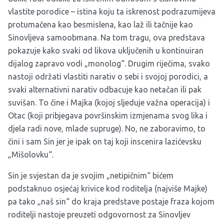
vlastite porodice – istina koju ta iskrenost podrazumijeva
protumačena kao besmislena, kao laž ili tačnije kao
Sinovljeva samoobmana. Na tom tragu, ova predstava
pokazuje kako svaki od likova uključenih u kontinuiran
dijalog zapravo vodi „monolog“. Drugim riječima, svako
nastoji održati vlastiti narativ o sebi i svojoj porodici, a
svaki alternativni narativ odbacuje kao netačan ili pak
suvišan. To čine i Majka (kojoj sljeduje važna operacija) i
Otac (koji pribjegava površinskim izmjenama svog lika i
djela radi nove, mlade supruge). No, ne zaboravimo, to
čini i sam Sin jer je ipak on taj koji inscenira lazićevsku
„Mišolovku“.
Sin je svjestan da je svojim „netipičnim“ bićem
podstaknuo osjećaj krivice kod roditelja (najviše Majke)
pa tako „naš sin“ do kraja predstave postaje fraza kojom
roditelji nastoje preuzeti odgovornost za Sinovljev