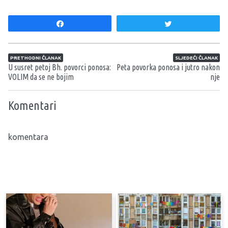
Share
Tweet
Navigacija članaka
PRETHODNI ČLANAK
SLJEDEĆI ČLANAK
U susret petoj Bh. povorci ponosa:
Peta povorka ponosa i jutro nakon
VOLIM da se ne bojim
nje
Komentari
komentara