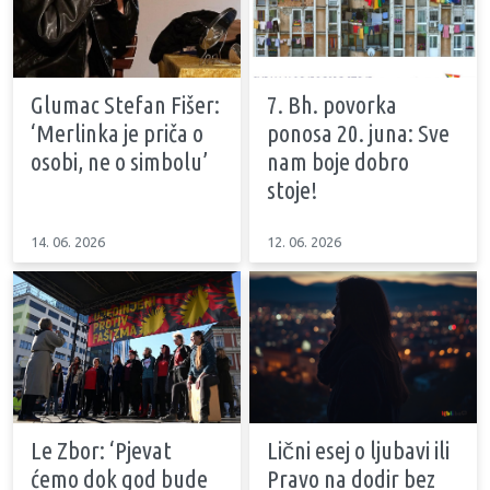
Glumac Stefan Fišer:
7. Bh. povorka
‘Merlinka je priča o
ponosa 20. juna: Sve
osobi, ne o simbolu’
nam boje dobro
stoje!
14. 06. 2026
12. 06. 2026
Le Zbor: ‘Pjevat
Lični esej o ljubavi ili
ćemo dok god bude
Pravo na dodir bez