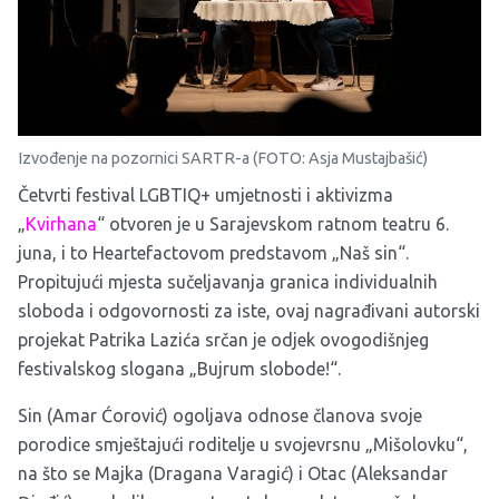
Izvođenje na pozornici SARTR-a (FOTO: Asja Mustajbašić)
Četvrti festival LGBTIQ+ umjetnosti i aktivizma
„
Kvirhana
“ otvoren je u Sarajevskom ratnom teatru 6.
juna, i to Heartefactovom predstavom „Naš sin“.
Propitujući mjesta sučeljavanja granica individualnih
sloboda i odgovornosti za iste, ovaj nagrađivani autorski
projekat Patrika Lazića srčan je odjek ovogodišnjeg
festivalskog slogana „Bujrum slobode!“.
Sin (Amar Ćorović) ogoljava odnose članova svoje
porodice smještajući roditelje u svojevrsnu „Mišolovku“,
na što se Majka (Dragana Varagić) i Otac (Aleksandar