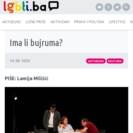
AKTUELNO
LIČNE PRIČE
AKTIVIZAM
PRAVO I POLITIKA
LIFESTYLE
K
Ima li bujruma?
14. 06. 2024
AKTUELNO
KULTURA
PIŠE: Lamija Milišić