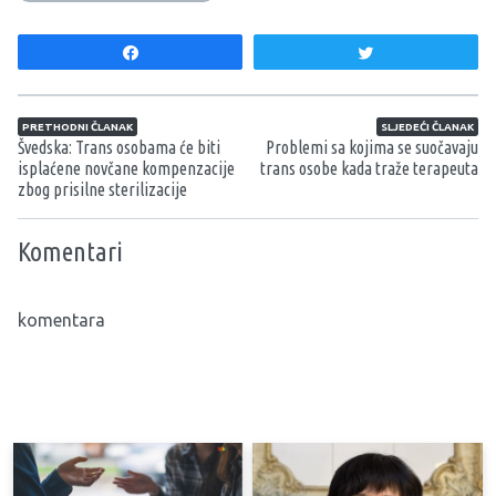
Share
Tweet
Navigacija članaka
PRETHODNI ČLANAK
SLJEDEĆI ČLANAK
Švedska: Trans osobama će biti
Problemi sa kojima se suočavaju
isplaćene novčane kompenzacije
trans osobe kada traže terapeuta
zbog prisilne sterilizacije
Komentari
komentara