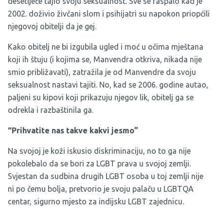
desetljeće tajio svoju seksualnost. Sve se raspalo kad je
2002. doživio živčani slom i psihijatri su napokon priopćili
njegovoj obitelji da je gej.
Kako obitelj ne bi izgubila ugled i moć u očima mještana
koji ih štuju (i kojima se, Manvendra otkriva, nikada nije
smio približavati), zatražila je od Manvendre da svoju
seksualnost nastavi tajiti. No, kad se 2006. godine autao,
paljeni su kipovi koji prikazuju njegov lik, obitelj ga se
odrekla i razbaštinila ga.
“Prihvatite nas takve kakvi jesmo”
Na svojoj je koži iskusio diskriminaciju, no to ga nije
pokolebalo da se bori za LGBT prava u svojoj zemlji.
Svjestan da sudbina drugih LGBT osoba u toj zemlji nije
ni po čemu bolja, pretvorio je svoju palaču u LGBTQA
centar, sigurno mjesto za indijsku LGBT zajednicu.