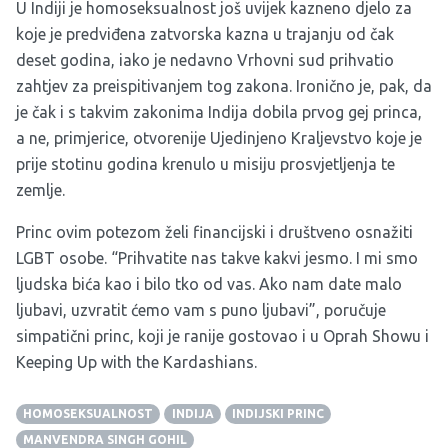
U Indiji je homoseksualnost još uvijek kazneno djelo za
koje je predviđena zatvorska kazna u trajanju od čak
deset godina, iako je nedavno Vrhovni sud prihvatio
zahtjev za preispitivanjem tog zakona. Ironično je, pak, da
je čak i s takvim zakonima Indija dobila prvog gej princa,
a ne, primjerice, otvorenije Ujedinjeno Kraljevstvo koje je
prije stotinu godina krenulo u misiju prosvjetljenja te
zemlje.
Princ ovim potezom želi financijski i društveno osnažiti
LGBT osobe. “Prihvatite nas takve kakvi jesmo. I mi smo
ljudska bića kao i bilo tko od vas. Ako nam date malo
ljubavi, uzvratit ćemo vam s puno ljubavi”, poručuje
simpatični princ, koji je ranije gostovao i u Oprah Showu i
Keeping Up with the Kardashians.
HOMOSEKSUALNOST
INDIJA
INDIJSKI PRINC
MANVENDRA SINGH GOHIL