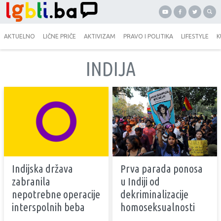
AKTUELNO
LIČNE PRIČE
AKTIVIZAM
PRAVO I POLITIKA
LIFESTYLE
K
INDIJA
Indijska država
Prva parada ponosa
zabranila
u Indiji od
nepotrebne operacije
dekriminalizacije
interspolnih beba
homoseksualnosti