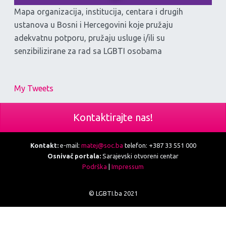
Mapa organizacija, institucija, centara i drugih
ustanova u Bosni i Hercegovini koje pružaju
adekvatnu potporu, pružaju usluge i/ili su
senzibilizirane za rad sa LGBTI osobama
My Tweets
Kontaktirajte nas!
Kontakt:
e-mail:
matej@soc.ba
telefon: +387 33 551 000
Osnivač portala:
Sarajevski otvoreni centar
Podrška
|
Impressum
© LGBTI.ba 2021