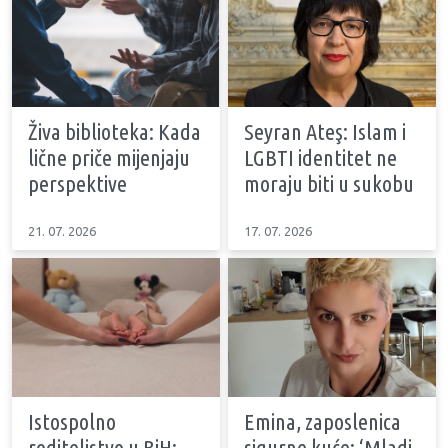
Živa biblioteka: Kada
Seyran Ateş: Islam i
lične priče mijenjaju
LGBTI identitet ne
perspektive
moraju biti u sukobu
21. 07. 2026
17. 07. 2026
Istospolno
Emina, zaposlenica
roditeljstvo u BiH:
sigurne kuće: ‘Mladi