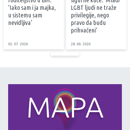
‘Iako sam i ja majka,
LGBT ljudi ne traže
u sistemu sam
privilegije, nego
nevidljiva’
pravo da budu
prihvaćeni’
02. 07. 2026
28. 06. 2026