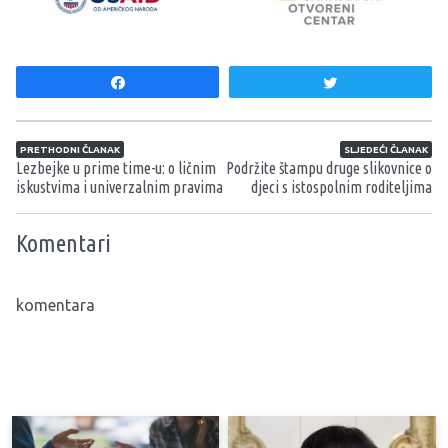
Share
Tweet
Navigacija članaka
PRETHODNI ČLANAK
SLJEDEĆI ČLANAK
Lezbejke u prime time-u: o ličnim
Podržite štampu druge slikovnice o
iskustvima i univerzalnim pravima
djeci s istospolnim roditeljima
Komentari
komentara