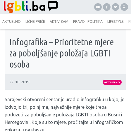
AKTUELNO
LIČNE PRIČE
AKTIVIZAM
PRAVO I POLITIKA
LIFESTYLE
K
Infografika – Prioritetne mjere
za poboljšanje položaja LGBTI
osoba
22. 10. 2019
AKTUELNO
Sarajevski otvoreni centar
je uradio infografiku u kojoj je
izdvojio tri, po njima, najvažnije mjere koje treba
poduzeti za poboljšanje položaja LGBTI osoba u Bosni i
Hercegovini. Koje su to mjere, pročitajte u infografičkom
prikazu u nastavku.