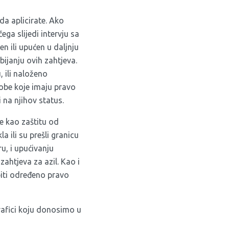
da aplicirate. Ako
ega slijedi intervju sa
en ili upućen u daljnju
ijanju ovih zahtjeva.
, ili naloženo
sobe koje imaju pravo
i na njihov status.
e kao zaštitu od
a ili su prešli granicu
u, i upućivanju
ahtjeva za azil. Kao i
biti određeno pravo
rafici koju donosimo u