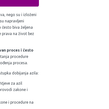
va, nego su i izloženi
 su napravljeni
 često biva željena
e prava na život bez
van proces i često
tanja procedure
vođenja procesa.
stupka dobijanja azila:
tjeve za azil
provodi zakone i
kone i procedure na