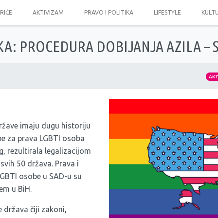
PRIČE
AKTIVIZAM
PRAVO I POLITIKA
LIFESTYLE
KULT
A: PROCEDURA DOBIJANJA AZILA – 
AK
ržave imaju dugu historiju
be za prava LGBTI osoba
, rezultirala legalizacijom
svih 50 država. Prava i
 LGBTI osobe u SAD-u su
em u BiH.
 država čiji zakoni,