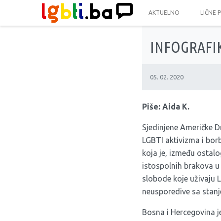
AKTUELNO
LIČNE 
INFOGRAFIK
05. 02. 2020
Piše: Aida K.
Sjedinjene Američke D
LGBTI aktivizma i bor
koja je, između ostalog
istospolnih brakova u 
slobode koje uživaju
neusporedive sa stanj
Bosna i Hercegovina je