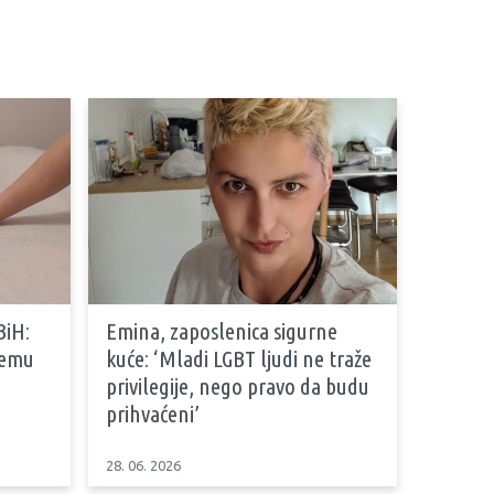
BiH:
Emina, zaposlenica sigurne
stemu
kuće: ‘Mladi LGBT ljudi ne traže
privilegije, nego pravo da budu
prihvaćeni’
28. 06. 2026