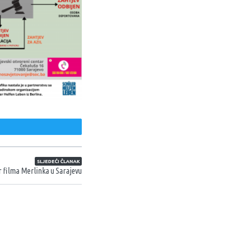
weet
SLJEDEĆI ČLANAK
r filma Merlinka u Sarajevu