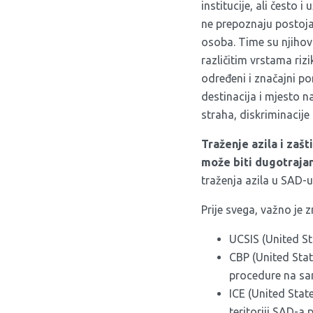
institucije, ali često i
ne prepoznaju postoja
osoba. Time su njihovi
različitim vrstama rizi
određeni i značajni p
destinacija i mjesto n
straha, diskriminacije i
Traženje azila i zaš
može biti dugotrajan,
traženja azila u SAD-u
Prije svega, važno je 
UCSIS (United St
CBP (United Stat
procedure na sa
ICE (United Sta
teritoriji SAD-a 