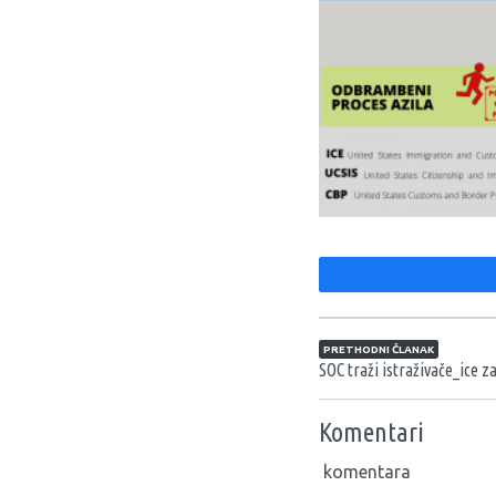
Navigacija član
PRETHODNI ČLANAK
SOC traži istraživače_ice za
Komentari
komentara