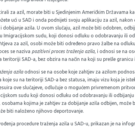
cirali za azil, morate biti u Sjedinjenim Američkim Državama ka
ete ući u SAD i onda podnijeti svoju aplikaciju za azil, nakon č
i dobijanje azila. U ovom slučaju, azil može biti odobren, odbij
u Imigracijskom sudu, koji donosi odluku o odobravanju ili odb
htjeva za azil, osobi može biti određeno pravo žalbe na odluku
oces se naziva
pozitivni proces traženja azila
, i odnosi se na o
na teritoriji SAD-a, bez obzira na način na koji su prešle granicu 
ženja azila
odnosi se na osobe koje zahtjev za azilom podnos
 koje su na teritoriji SAD-a bez statusa, imaju vizu koja je istekl
cesuira ove slučajeve, odlučuje o mogućem privremenom pritvor
acijskom sudu koji donosi odluku od odobravanju ili odbijanju z
 osobama kojima je zahtjev za dobijanje azila odbijen, može 
ože biti naloženo njihovo deportovanje.
vođenja procedure traženja azila u SAD-u, prikazan je na infog