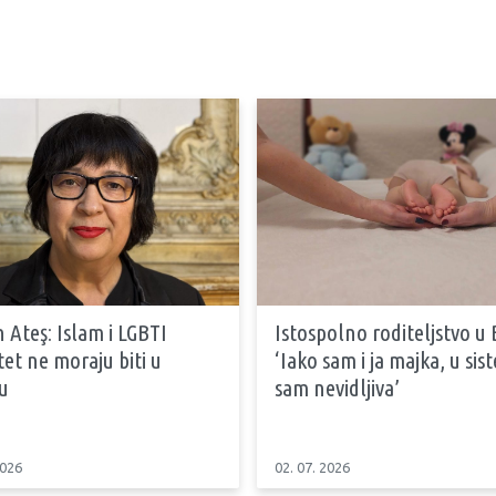
 Ateş: Islam i LGBTI
Istospolno roditeljstvo u 
tet ne moraju biti u
‘Iako sam i ja majka, u si
u
sam nevidljiva’
2026
02. 07. 2026