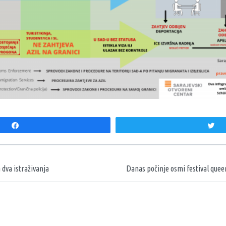
Share
T
aka
 dva istraživanja
Danas počinje osmi festival quee