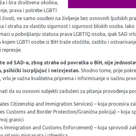
 uža i šira društvena okolina,
nje, prava i potrebe LGBTI
 životi, ne samo osuđeni na življenje bez osnovnih ljudskih pra
ka i straha za vlastitu sigurnost i sigurnost bliskih osoba. Iako
omaci u poboljšanju statusa prava LGBTIQ osoba, ipak SAD vrlo
a kojem LGBTI osobe iz BiH traže utočište, zaštitu i ostvarivanj
 represije.
tite od SAD-a, zbog straha od povratka u BiH, nije jednosta
 psihički iscrpljujuć i neizvjestan.
Shodno tome, prije pokre
, vrlo je važna kvalitetna priprema i informisanje o načinu pro
znati da su osnovni subjekti zaduženi za pitanja provođenja po
ates Citizenship and Immigration Services) – koja procesira zah
es Customs and Border Protection/Granična policija) – koja s
moj granici
tes Immigration and Customs Enforcement) – koja sprovodi za
po pitanju migranata i izbjeglica.