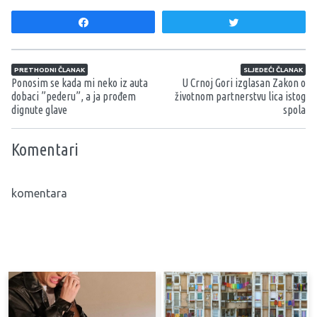
Share
Tweet
Navigacija članaka
PRETHODNI ČLANAK
SLJEDEĆI ČLANAK
Ponosim se kada mi neko iz auta
U Crnoj Gori izglasan Zakon o
dobaci ”pederu”, a ja prođem
životnom partnerstvu lica istog
dignute glave
spola
Komentari
komentara