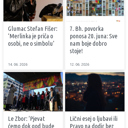
Glumac Stefan Fišer:
7. Bh. povorka
‘Merlinka je priča o
ponosa 20. juna: Sve
osobi, ne o simbolu’
nam boje dobro
stoje!
14. 06. 2026
12. 06. 2026
Le Zbor: ‘Pjevat
Lični esej o ljubavi ili
ćemo dok god bude
Pravo na dodir bez