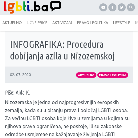
AKTUELNO
LIČNE PRIČE
AKTIVIZAM
PRAVO I POLITIKA
LIFESTYLE
K
INFOGRAFIKA: Procedura
dobijanja azila u Nizozemskoj
02. 07. 2020
AKTUELNO
PRAVO I POLITIKA
Piše: Aida K.
Nizozemska je jedna od najprogresivnijih evropskih
zemalja, kada su u pitanju prava i položaj LGBTI osoba.
Za većinu LGBTI osoba koje žive u zemljama u kojima su
njihova prava ograničena, ne postoje, ili su zakonske
odredbe usmjerene na kažnjavanje življenja LGBTI