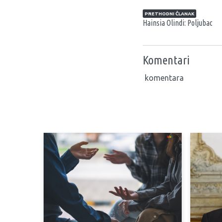
Navigacija član
PRETHODNI ČLANAK
Hainsia Olindi: Poljubac
Komentari
komentara