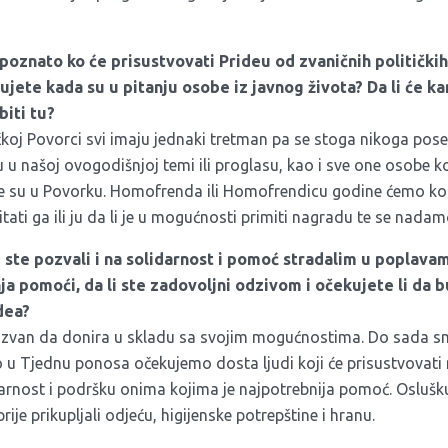
ć poznato ko će prisustvovati Prideu od zvaničnih politički
ujete kada su u pitanju osobe iz javnog života? Da li će ka
iti tu?
oj Povorci svi imaju jednaki tretman pa se stoga nikoga poseb
 u našoj ovogodišnjoj temi ili proglasu, kao i sve one osobe k
e su u Povorku. Homofrenda ili Homofrendicu godine ćemo kon
tati ga ili ju da li je u mogućnosti primiti nagradu te se nadam
ste pozvali i na solidarnost i pomoć stradalim u poplava
ja pomoći, da li ste zadovoljni odzivom i očekujete li da b
dea?
ozvan da donira u skladu sa svojim mogućnostima. Do sada sm
 u Tjednu ponosa očekujemo dosta ljudi koji će prisustvovati
arnost i podršku onima kojima je najpotrebnija pomoć. Osluš
ije prikupljali odjeću, higijenske potrepštine i hranu.