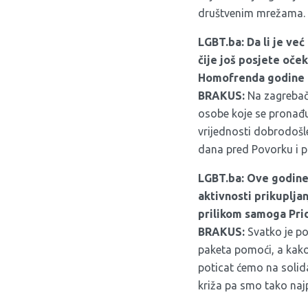
društvenim mrežama
.
LGBT.ba: Da li je ve
čije još posjete oček
Homofrenda godine b
BRAKUS:
Na zagrebačk
osobe koje se pronađu
vrijednosti dobrodošl
dana pred Povorku i pi
LGBT.ba: Ove godine 
aktivnosti prikupljan
prilikom samoga Pri
BRAKUS:
Svatko je p
paketa pomoći, a kako
poticat ćemo na solid
križa pa smo tako najpr