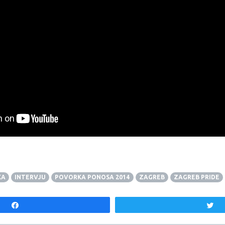
KA
INTERVJU
POVORKA PONOSA 2014
ZAGREB
ZAGREB PRIDE
Share
T