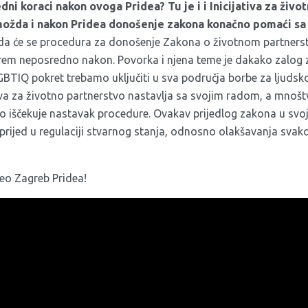
edni koraci nakon ovoga Pridea? Tu je i i
Inicijativa za živ
možda i nakon Pridea donošenje zakona konačno pomaći sa
 će se procedura za donošenje Zakona o životnom partnerstvu
rem neposredno nakon. Povorka i njena teme je dakako zalog 
GBTIQ pokret trebamo uključiti u sva područja borbe za ljudsk
tiva za životno partnerstvo nastavlja sa svojim radom, a mnoštvo
 iščekuje nastavak procedure. Ovakav prijedlog zakona u svojo
prijed u regulaciji stvarnog stanja, odnosno olakšavanja sva
deo Zagreb Pridea!