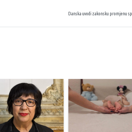
aka
Danska uvodi zakonsku promjenu spo