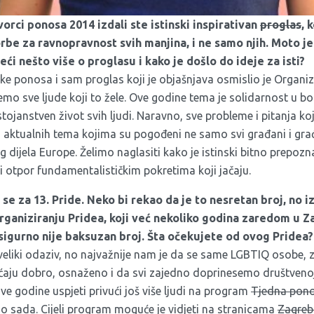
orci ponosa 2014 izdali ste istinski inspirativan
proglas
, 
rbe za ravnopravnost svih manjina, i ne samo njih. Moto je
reći nešto više o proglasu i kako je došlo do ideje za isti?
 ponosa i sam proglas koji je objašnjava osmislio je Organiz
emo sve ljude koji to žele. Ove godine tema je solidarnost u bo
tojanstven život svih ljudi. Naravno, sve probleme i pitanja k
o aktualnih tema kojima su pogođeni ne samo svi građani i gr
eg dijela Europe. Želimo naglasiti kako je istinski bitno prepoz
i otpor fundamentalističkim pokretima koji jačaju.
e za 13. Pride. Neko bi rekao da je to nesretan broj, no iz
rganiziranju Pridea, koji već nekoliko godina zaredom u Z
sigurno nije baksuzan broj. Šta očekujete od ovog Pridea?
liki odaziv, no najvažnije nam je da se same LGBTIQ osobe, z
aju dobro, osnaženo i da svi zajedno doprinesemo društvenoj
 godine uspjeti privući još više ljudi na program
Tjedna pon
 do sada. Cijeli program moguće je vidjeti na stranicama
Zagreb