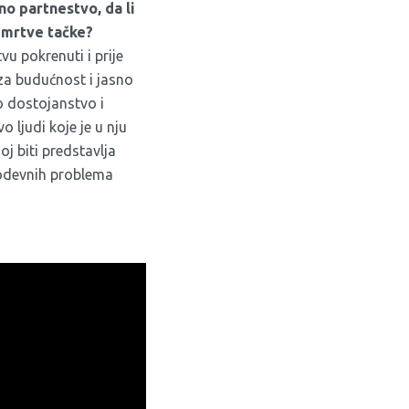
otno partnestvo
, da li
 mrtve tačke?
 pokrenuti i prije
za budućnost i jasno
o dostojanstvo i
 ljudi koje je u nju
j biti predstavlja
kodevnih problema