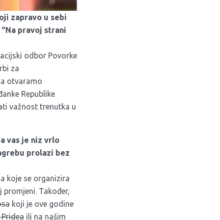
koji zapravo u sebi
 “Na pravoj strani
acijski odbor Povorke
rbi za
oja otvaramo
ađanke Republike
nati važnost trenutka u
a vas je niz vrlo
agrebu prolazi bez
a koje se organizira
 promjeni. Također,
osa
koji je ove godine
 Pridea
ili na našim