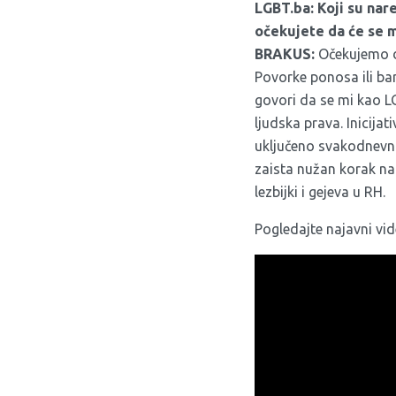
LGBT.ba: Koji su nar
očekujete da će se 
BRAKUS:
Očekujemo da
Povorke ponosa ili ba
govori da se mi kao L
ljudska prava. Inicija
uključeno svakodnevno
zaista nužan korak na
lezbijki i gejeva u RH.
Pogledajte najavni vi