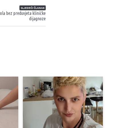
SLJEDEĆI ČLANAK
la bez preduvjeta kliničke
dijagnoze