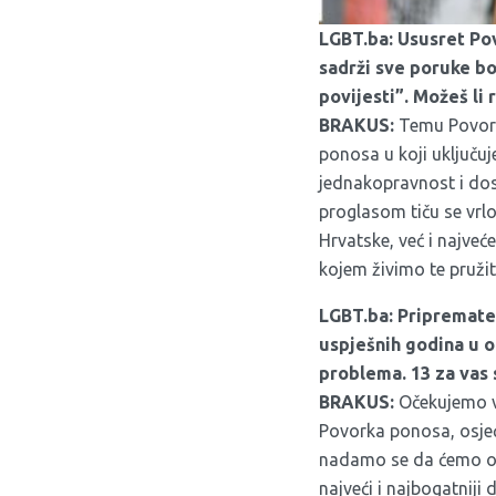
LGBT.ba: Ususret Pov
sadrži sve poruke bo
povijesti”. Možeš li 
BRAKUS:
Temu Povorke
ponosa u koji uključuj
jednakopravnost i dos
proglasom tiču se vrl
Hrvatske, već i najveć
kojem živimo te pružit
LGBT.ba: Pripremate s
uspješnih godina u o
problema. 13 za vas 
BRAKUS:
Očekujemo ve
Povorka ponosa, osjeć
nadamo se da ćemo ove
najveći i najbogatniji