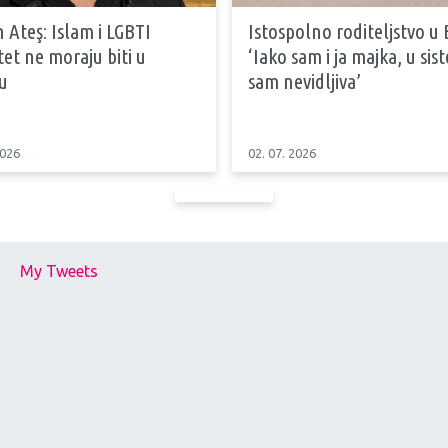
 Ateş: Islam i LGBTI
Istospolno roditeljstvo u 
tet ne moraju biti u
‘Iako sam i ja majka, u si
u
sam nevidljiva’
2026
02. 07. 2026
My Tweets