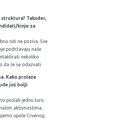
h struktura? Također,
ndidati/kinje za
no niti ne poziva. Sve
oje podržavaju naše
taktirati nekoliko
o da će se odazvati.
ma. Kako prolaze
ude još bolji
o poslali jednu turu
 našim aktivnostima,
kujemo upute Crvenog